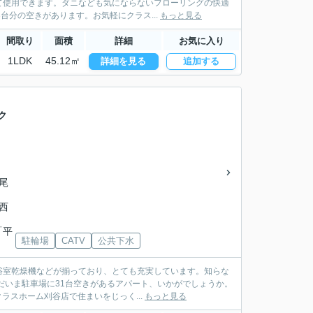
て使用できます。ダニなども気にならないフローリングの快適
台分の空きがあります。お気軽にクラス...
もっと見る
間取り
面積
詳細
お気に入り
1LDK
45.12㎡
詳細を見る
追加する
ク
西尾
県西
「平
駐輪場
CATV
公共下水
浴室乾燥機などが揃っており、とても充実しています。知らな
だいま駐車場に31台空きがあるアパート、いかがでしょうか。
ラスホーム刈谷店で住まいをじっく...
もっと見る