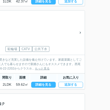
1LDK
42.37㎡
詳細を見る
追加する
駐輪場
CATV
公共下水
追い焚きなど充実した設備を備え付けています。家庭菜園としてご
二人でも暮らせますので新婚さんにもオススメできます。西尾
-2202からクラスホ...
もっと見る
間取り
面積
詳細
お気に入り
2LDK
59.62㎡
詳細を見る
追加する
はク