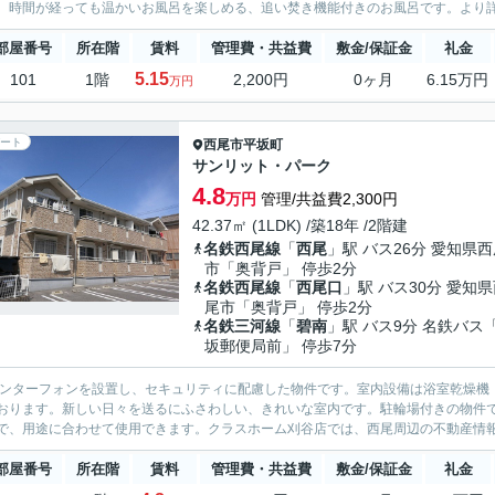
。時間が経っても温かいお風呂を楽しめる、追い焚き機能付きのお風呂です。より詳
部屋番号
所在階
賃料
管理費・共益費
敷金/保証金
礼金
5.15
101
1階
2,200円
0ヶ月
6.15万円
万円
ート
西尾市
平坂町
サンリット・パーク
4.8
万円
管理/共益費2,300円
42.37㎡ (1LDK) /築18年 /2階建
名鉄西尾線
「
西尾
」駅 バス26分 愛知県
市「奥背戸」 停歩2分
名鉄西尾線
「
西尾口
」駅 バス30分 愛知
尾市「奥背戸」 停歩2分
名鉄三河線
「
碧南
」駅 バス9分 名鉄バス
坂郵便局前」 停歩7分
インターフォンを設置し、セキュリティに配慮した物件です。室内設備は浴室乾燥機
おります。新しい日々を送るにふさわしい、きれいな室内です。駐輪場付きの物件です
で、用途に合わせて使用できます。クラスホーム刈谷店では、西尾周辺の不動産情報を
部屋番号
所在階
賃料
管理費・共益費
敷金/保証金
礼金