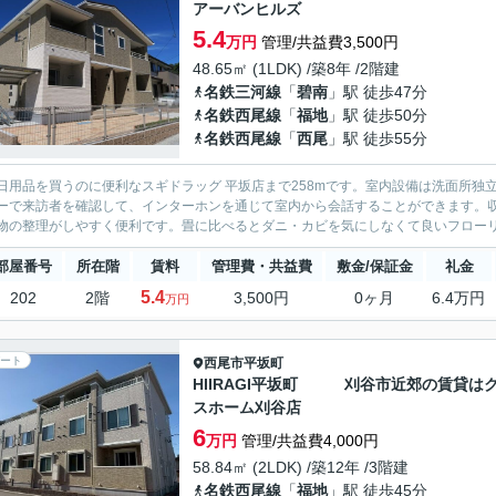
アーバンヒルズ
5.4
万円
管理/共益費3,500円
48.65㎡ (1LDK) /築8年 /2階建
名鉄三河線
「
碧南
」駅 徒歩47分
名鉄西尾線
「
福地
」駅 徒歩50分
名鉄西尾線
「
西尾
」駅 徒歩55分
日用品を買うのに便利なスギドラッグ 平坂店まで258mです。室内設備は洗面所
ーで来訪者を確認して、インターホンを通じて室内から会話することができます。
物の整理がしやすく便利です。畳に比べるとダニ・カビを気にしなくて良いフローリン
部屋番号
所在階
賃料
管理費・共益費
敷金/保証金
礼金
5.4
202
2階
3,500円
0ヶ月
6.4万円
万円
ート
西尾市
平坂町
HIIRAGI平坂町 刈谷市近郊の賃貸は
スホーム刈谷店
6
万円
管理/共益費4,000円
58.84㎡ (2LDK) /築12年 /3階建
名鉄西尾線
「
福地
」駅 徒歩45分