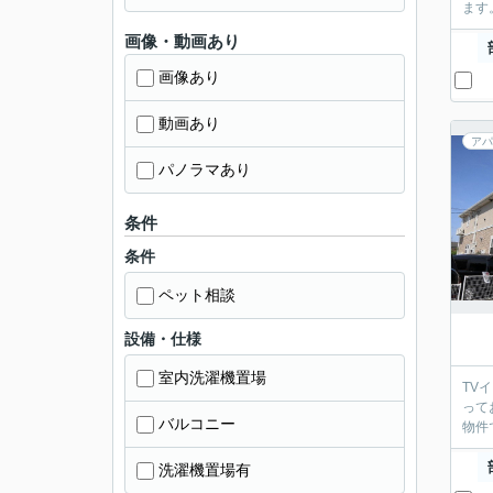
ます
画像・動画あり
画像あり
動画あり
アパ
パノラマあり
条件
条件
ペット相談
設備・仕様
室内洗濯機置場
TV
って
バルコニー
物件
洗濯機置場有