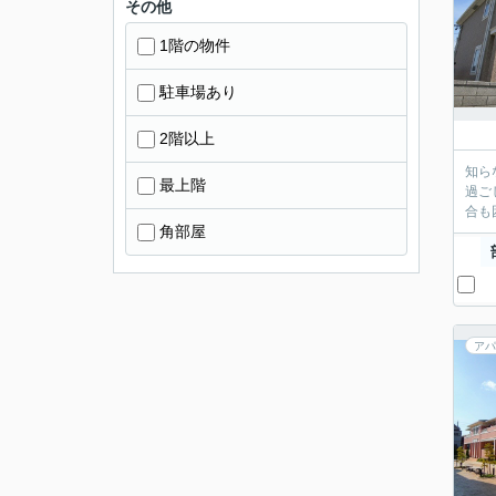
その他
1階の物件
駐車場あり
2階以上
知ら
最上階
過ご
合も
角部屋
アパ