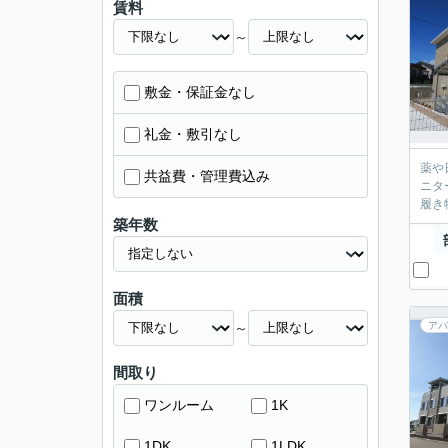
賃料
～
敷金・保証金なし
礼金・敷引なし
薬や
共益費・管理費込み
ニタ
履き
築年数
面積
～
アパ
間取り
ワンルーム
1K
1DK
1LDK