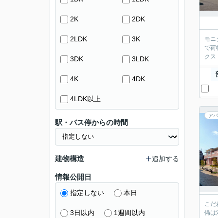
2K
2DK
2LDK
3K
モニ
で荷
クス
3DK
3LDK
4K
4DK
4LDK以上
アパ
駅・バス停からの時間
建物構造
追加する
情報公開日
指定しない
本日
こだ
3日以内
1週間以内
備は