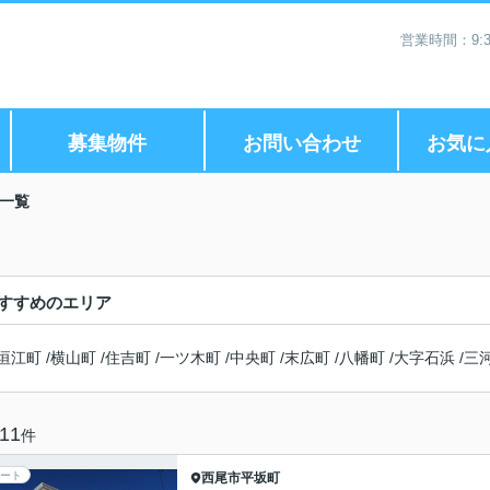
営業時間：9:3
募集物件
お問い合わせ
お気に
一覧
すすめのエリア
垣江町
/
横山町
/
住吉町
/
一ツ木町
/
中央町
/
末広町
/
八幡町
/
大字石浜
/
三
11
件
ート
西尾市
平坂町