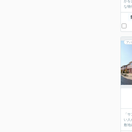
かを
な物
アパ
「サ
い人
敷地