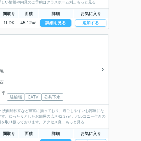
しい情報や内見のご予約はクラスホーム刈...
もっと見る
間取り
面積
詳細
お気に入り
1LDK
45.12㎡
詳細を見る
追加する
西尾
県西
「平
駐輪場
CATV
公共下水
・洗面所独立など豊富に揃っており、過ごしやすいお部屋にな
。ゆったりとしたお部屋の広さ42.37㎡。バルコニー付きの
取り扱っております。アクセス良...
もっと見る
間取り
面積
詳細
お気に入り