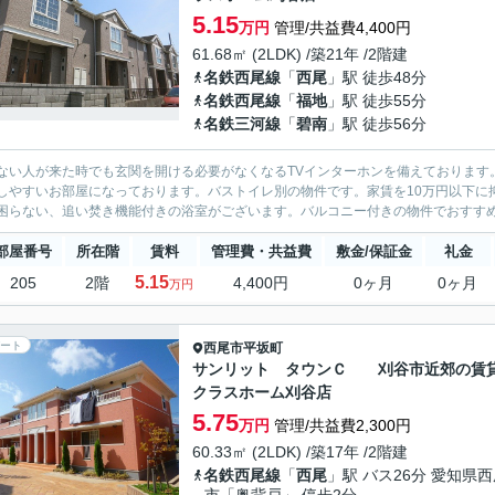
5.15
万円
管理/共益費4,400円
61.68㎡ (2LDK) /築21年 /2階建
名鉄西尾線
「
西尾
」駅 徒歩48分
名鉄西尾線
「
福地
」駅 徒歩55分
名鉄三河線
「
碧南
」駅 徒歩56分
ない人が来た時でも玄関を開ける必要がなくなるTVインターホンを備えております
しやすいお部屋になっております。バストイレ別の物件です。家賃を10万円以下に
困らない、追い焚き機能付きの浴室がございます。バルコニー付きの物件でおすすめで
部屋番号
所在階
賃料
管理費・共益費
敷金/保証金
礼金
5.15
205
2階
4,400円
0ヶ月
0ヶ月
万円
ート
西尾市
平坂町
サンリット タウンＣ 刈谷市近郊の賃
クラスホーム刈谷店
5.75
万円
管理/共益費2,300円
60.33㎡ (2LDK) /築17年 /2階建
名鉄西尾線
「
西尾
」駅 バス26分 愛知県