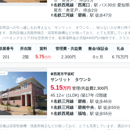
市「奥背戸」 停歩2分
名鉄西尾線
「
西尾口
」駅 バス30分 愛知
尾市「奥背戸」 停歩2分
名鉄三河線
「
碧南
」駅 徒歩47分
駅周辺への引っ越しをお考えなら「サンリット タウンＣ」。知らない人が来た時
ます。室内設備は洗面所独立・浴室乾燥機などが揃っており、とても充実していま
。パーキングエリア33台空所有です。駐車場料金が月額4400円の物件です。クラス
部屋番号
所在階
賃料
管理費・共益費
敷金/保証金
礼金
5.75
201
2階
2,300円
0ヶ月
6.75万円
万円
ート
西尾市
平坂町
サンリット タウンＤ
5.15
万円
管理/共益費2,300円
45.12㎡ (1LDK) /築17年 /2階建
名鉄三河線
「
碧南
」駅 徒歩46分
名鉄三河線
「
碧南中央
」駅 徒歩50分
名鉄西尾線
「
福地
」駅 徒歩55分
設備は浴室乾燥機・洗面所独立などが揃っており、とても充実しています。通話ボ