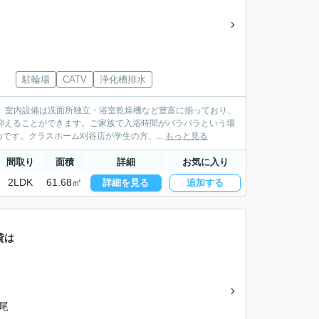
駐輪場
CATV
浄化槽排水
。室内設備は洗面所独立・浴室乾燥機など豊富に揃っており、
抑えることができます。ご家族で入浴時間がバラバラという場
す。クラスホーム刈谷店が学生の方、...
もっと見る
間取り
面積
詳細
お気に入り
2LDK
61.68㎡
詳細を見る
追加する
貸は
西尾