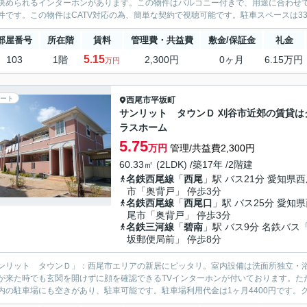
決められるインターホンがあります。この物件はバルコニー付きで、用途に合わせ
件です。この物件はCATV対応の為、簡単な契約で視聴可能です。駐車スペースは33
部屋番号
所在階
賃料
管理費・共益費
敷金/保証金
礼金
5.15
103
1階
2,300円
0ヶ月
6.15万円
万円
ート
西尾市
平坂町
サンリット タウンＤ 刈谷市近郊の賃貸は
ラスホーム
5.75
万円
管理/共益費2,300円
60.33㎡ (2LDK) /築17年 /2階建
名鉄西尾線
「
西尾
」駅 バス21分 愛知県
市「奥背戸」 停歩3分
名鉄西尾線
「
西尾口
」駅 バス25分 愛知
尾市「奥背戸」 停歩3分
名鉄三河線
「
碧南
」駅 バス9分 名鉄バス
坂郵便局前」 停歩8分
ンリット タウンＤ」：西尾市エリアの新居にピッタリ。室内設備は洗面所独立・
が来た時でも玄関を開けずに顔を確認できるTVインターホンが付いております。た
内の駐車場にも空きがあり、駐車可能です。駐車場利用代金は1ヶ月4400円です。ク