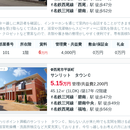
名鉄西尾線
「
西尾
」駅 徒歩47分
名鉄三河線
「
碧南
」駅 徒歩52分
ター越しに来訪者を確認し、インターホンを通じて室内から会話することができま
物を受け取らなくて済みます。浴室や洗濯物からスピーディーに湿気を除去してカ
・クロゼットなど豊富なので、衣類や履き物の整理がしやすく便利です。専有面積58.
部屋番号
所在階
賃料
管理費・共益費
敷金/保証金
礼金
6
101
1階
4,000円
0万円
0万円
万円
ート
西尾市
平坂町
サンリット タウンＣ
5.15
万円
管理/共益費2,200円
45.12㎡ (1LDK) /築17年 /2階建
名鉄三河線
「
碧南
」駅 徒歩47分
名鉄三河線
「
碧南中央
」駅 徒歩49分
名鉄西尾線
「
福地
」駅 徒歩56分
わりポイント満載のサンリット タウンＣ。知らない人が来た時でも玄関を開ける
浴室乾燥機・洗面所独立など大変充実しております。今引っ越しをお考えの方におす