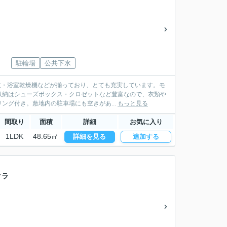
駐輪場
公共下水
独立・浴室乾燥機などが揃っており、とても充実しています。モ
収納はシューズボックス・クロゼットなど豊富なので、衣類や
グ付き。敷地内の駐車場にも空きがあ...
もっと見る
間取り
面積
詳細
お気に入り
1LDK
48.65㎡
詳細を見る
追加する
クラ