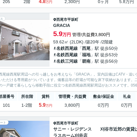
4.8
205
2階
2,300円
0ヶ月
5.8万円
万円
ス
西尾市
平坂町
GRACIA
5.9
万円
管理/共益費3,800円
59.62㎡ (2LDK) /築20年 /2階建
名鉄西尾線
「
西尾
」駅 徒歩50分
名鉄西尾線
「
福地
」駅 徒歩53分
名鉄三河線
「
碧南
」駅 徒歩56分
西尾線西尾駅周辺への引っ越しをお考えなら「GRACIA」。室内設備はCATV・
いただける専用庭がついています。備蓄品等の貯蔵が可能な床下収納があります。
の一戸建て暮らしなら移動手段に役立つ名鉄西尾線西尾駅周辺がおススメです。0566-22
部屋番号
所在階
賃料
管理費・共益費
敷金/保証金
礼金
5.9
101
1-2階
3,800円
0万円
0万円
万円
ート
西尾市
平坂町
サニー・レジデンス 刈谷市近郊の賃貸
ラスホーム刈谷店