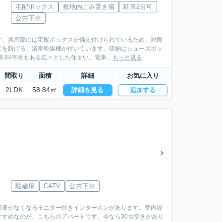
宅配ボックス
敷地内ごみ置き場
駐車2台可
公共下水
す。共用部には宅配ボックスが備え付けられているため、対面
ビを防げる、浴室乾燥機が付いています。収納はシューズボッ
84平米もある広々とした住まい。電車...
もっと見る
間取り
面積
詳細
お気に入り
2LDK
58.84㎡
詳細を見る
追加する
駐輪場
CATV
公共下水
必要がなくなるモニター付きインターホンがあります。室内設
すめなのが、こちらのアパートです。今なら30台空きがあり