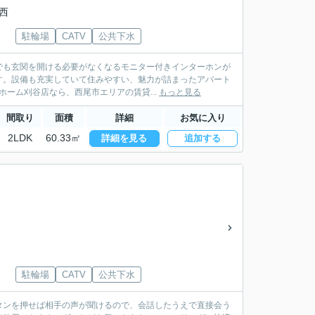
県西
駐輪場
CATV
公共下水
でも玄関を開ける必要がなくなるモニター付きインターホンが
す。設備も充実していて住みやすい、魅力が詰まったアパート
ホーム刈谷店なら、西尾市エリアの賃貸...
もっと見る
間取り
面積
詳細
お気に入り
2LDK
60.33㎡
詳細を見る
追加する
駐輪場
CATV
公共下水
タンを押せば相手の声が聞けるので、会話したうえで直接会う