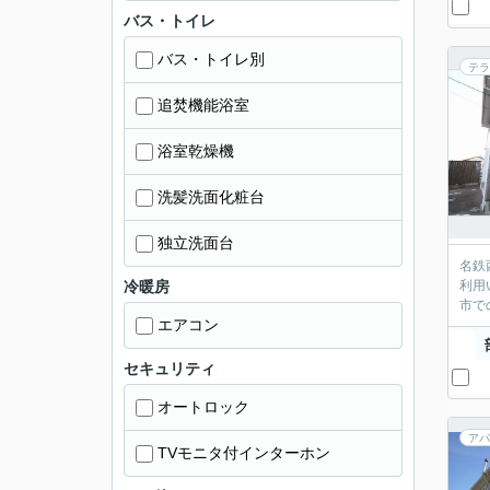
バス・トイレ
バス・トイレ別
テラ
追焚機能浴室
浴室乾燥機
洗髪洗面化粧台
独立洗面台
名鉄
冷暖房
利用
市で
エアコン
セキュリティ
オートロック
アパ
TVモニタ付インターホン