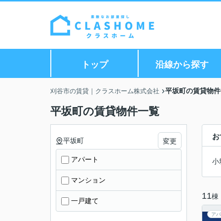
トップ
沿線から探す
平坂町の賃貸物件
刈谷市の賃貸｜クラスホーム株式会社
平坂町の賃貸物件一覧
お
平坂町
変更
アパート
小
マンション
11
棟
一戸建て
アパ