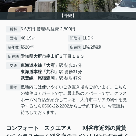
【外観】
6.6万円 管理/共益費 2,800円
賃料
48.19㎡
1LDK
面積
間取り
築20年
1階/2階建
築年数
所在階
愛知県
大府市
柊山町
３丁目１８３
所在地
東海道本線
「
大府
」駅 徒歩27分
交通
東海道本線
「
共和
」駅 徒歩31分
武豊線
「
尾張森岡
」駅 徒歩47分
敷地内には使いやすいごみ置き場もございます。こちら
備考
の物件はアパートです。最上階のアパートです。クラス
ホーム刈谷店が紹介している、大府市エリアの物件を見
学するなら0566-22-2202からご予約下さい。お電話お
待ちしております。
コンフォート スクエアＡ 刈谷市近郊の賃貸