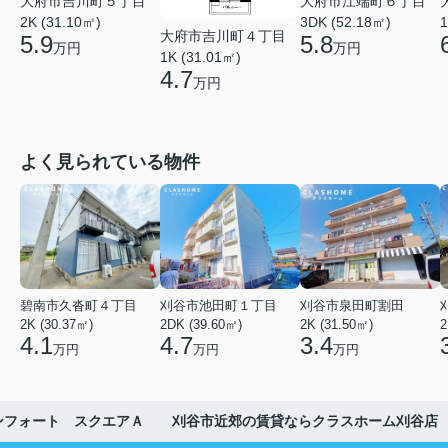
大府市吉川町５丁目
大府市江端町６丁目
2K (31.10㎡)
3DK (52.18㎡)
1
大府市吉川町４丁目
5.9
5.8
万円
万円
1K (31.01㎡)
4.7
万円
よく見られている物件
碧南市久沓町４丁目
刈谷市池田町１丁目
刈谷市泉田町割田
2K (30.37㎡)
2DK (39.60㎡)
2K (31.50㎡)
2
4.1
4.7
3.4
万円
万円
万円
ンフォート スクエアＡ 刈谷市近郊の賃貸ならクラスホーム刈谷店