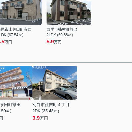
西尾市上矢田町寺西
西尾市楠村町前巴
LDK (67.54㎡)
2LDK (59.88㎡)
.5
5.9
万円
万円
泉田町割田
刈谷市住吉町４丁目
1.50㎡)
2DK (35.48㎡)
3.9
円
万円