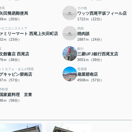
便局
その他
矢田簡易郵便局
ワッツ西尾平坂フィール店
589ｍ（20分）
1722ｍ（22分）
ンビニエンスストア
焼肉
ァミリーマート 西尾上矢田町店
焼肉談
802ｍ（23分）
1887ｍ（24分）
店
銀行
文館書店 西尾店
三菱UFJ銀行西尾支店
976ｍ（38分）
3051ｍ（39分）
ットカフェ・まんが喫茶
居酒屋
グキャビン碧南店
扇屋碧南店
487ｍ（57分）
4508ｍ（57分）
華料理
国家庭料理 京東
636ｍ（58分）