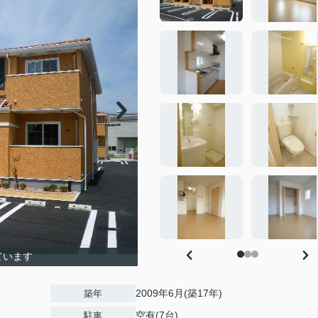
ています
2009年6月(築17年)
築年
空有(7台)
駐車