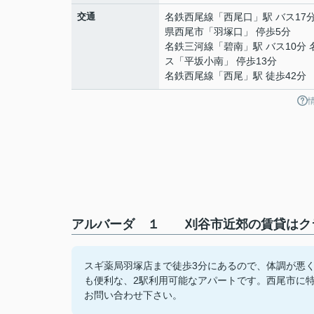
交通
名鉄西尾線
「
西尾口
」駅 バス17
県西尾市「羽塚口」 停歩5分
名鉄三河線
「
碧南
」駅 バス10分
ス「平坂小南」 停歩13分
名鉄西尾線
「
西尾
」駅 徒歩42分
アルバーダ １ 刈谷市近郊の賃貸はクラ
スギ薬局羽塚店まで徒歩3分にあるので、体調が悪
も便利な、2駅利用可能なアパートです。西尾市に特化
お問い合わせ下さい。