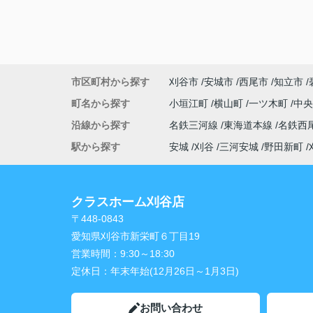
市区町村から探す
刈谷市
安城市
西尾市
知立市
町名から探す
小垣江町
横山町
一ツ木町
中
沿線から探す
名鉄三河線
東海道本線
名鉄西
駅から探す
安城
刈谷
三河安城
野田新町
クラスホーム刈谷店
〒448-0843
愛知県刈谷市新栄町６丁目19
営業時間：
9:30～18:30
定休日：
年末年始(12月26日～1月3日)
お問い合わせ