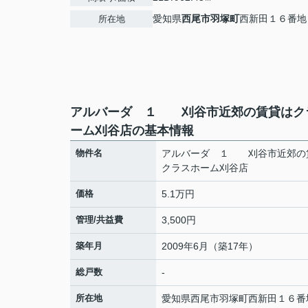
愛知県
西尾市
羽塚町
西新田１６番地
所在地
アルバーダ １ 刈谷市近郊の賃貸はク
ーム刈谷店の基本情報
物件名
アルバーダ １ 刈谷市近郊の
クラスホーム刈谷店
価格
5.1万円
管理/共益費
3,500円
築年月
2009年6月（築17年）
総戸数
-
所在地
愛知県
西尾市
羽塚町
西新田１６番