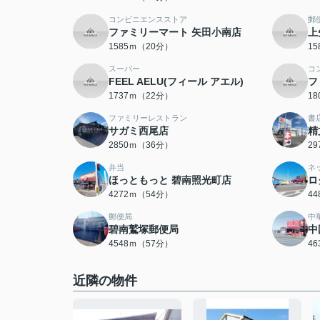
コンビニエンスストア
郵
ファミリーマート 矢田小南店
上
1585ｍ（20分）
1
スーパー
コ
FEEL AELU(フィール アエル)
フ
1737ｍ（22分）
1
ファミリーレストラン
書
サガミ西尾店
精
2850ｍ（36分）
2
弁当
ネ
ほっともっと 碧南照光町店
ロ
4272ｍ（54分）
4
郵便局
中
碧南鷲塚郵便局
中
4548ｍ（57分）
4
近隣の物件