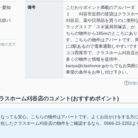
分 愛知
備考
こだわりポイント満載のアルバー
１ 刈谷市近郊の賃貸はクラスホ
 名鉄バ
刈谷店。薬や日用品を買うのに便利
ラッグストア「スギ薬局羽塚店」が
ちらの物件から185mのところにあり
す。こちらの物件はアパートです。
情報の見方
に2駅あるので電車通勤しやすいです
ココ西尾市で、クラスホーム刈谷店
多くの物件と情報を提供中。
kariya@clashome.jpからでもお気
希望の条件をお申し付け下さい。
情報
スホーム刈谷店のコメント(おすすめポイント)
くなっても安心。こちらの物件はアパートです。よくお出かけをする方
したクラスホーム刈谷店の物件をご確認するなら、0566-22-2202よ