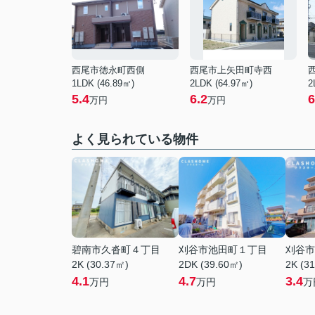
西尾市徳永町西側
西尾市上矢田町寺西
1LDK (46.89㎡)
2LDK (64.97㎡)
2
5.4
6.2
6
万円
万円
よく見られている物件
碧南市久沓町４丁目
刈谷市池田町１丁目
刈谷市
2K (30.37㎡)
2DK (39.60㎡)
2K (3
4.1
4.7
3.4
万円
万円
万