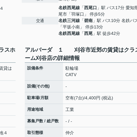
名鉄西尾線
「
西尾口
」駅 バス17分 愛知
４
尾市「羽塚口」 停歩5分
名鉄三河線
「
碧南
」駅 バス10分 名鉄バ
交通
「平坂小南」 停歩13分
名鉄西尾線
「
西尾
」駅 徒歩42分
ラスホ
アルバーダ １ 刈谷市近郊の賃貸はクラ
ーム刈谷店の詳細情報
賃貸は
設備条件
駐輪場
CATV
設備(その他)
-
駐車場/月額
空有(7台)/4,400円 (税込)
用途地域
工業
募集戸数 / 総戸数
- / -
地４
取引態様
仲介