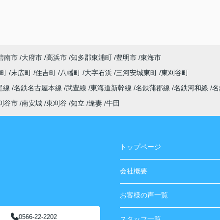
碧南市
大府市
高浜市
知多郡東浦町
豊明市
東海市
央町
末広町
住吉町
八幡町
大字石浜
三河安城東町
東刈谷町
尾線
名鉄名古屋本線
武豊線
東海道新幹線
名鉄蒲郡線
名鉄河和線
名
刈谷市
南安城
東刈谷
知立
逢妻
牛田
トップページ
会社概要
お客様の声一覧
0566-22-2202
スタッフ一覧