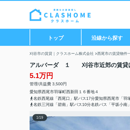
トップ
沿線から探す
刈谷市の賃貸｜クラスホーム株式会社
西尾市の賃貸物件
アルバーダ １ 刈谷市近郊の賃貸
5.1万円
管理/共益費 3,500円
愛知県
西尾市
羽塚町
西新田１６番地４
名鉄西尾線「西尾口」駅バス17分愛知県西尾市「羽
名鉄三河線「碧南」駅バス10分名鉄バス「平坂小南」
1
/
19