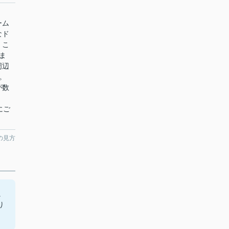
ダ
ーム
なド
、こ
ま
周辺
。
が数
軽にご
の見方
に
り