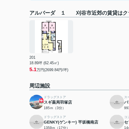
アルバーダ １ 刈谷市近郊の賃貸はク
201
18.89坪 (62.45㎡)
5.1
万円(2699.84円/坪)
周辺施設
ドラッグストア
ス
スギ薬局羽塚店
バ
185ｍ（3分）
9
ドラッグストア
コ
GENKY(ゲンキー) 平坂橋南店
セ
1359ｍ（17分）
1