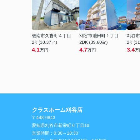
碧南市久沓町４丁目
刈谷市池田町１丁目
刈谷市
2K (30.37㎡)
2DK (39.60㎡)
2K (3
4.1
4.7
3.4
万円
万円
万
クラスホーム刈谷店
〒448-0843
愛知県刈谷市新栄町６丁目19
営業時間：
9:30～18:30