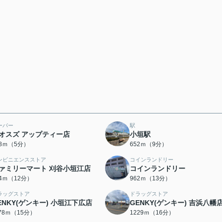
ーパー
駅
オスズ アップティー店
小垣駅
48ｍ（5分）
652ｍ（9分）
ンビニエンスストア
コインランドリー
ァミリーマート 刈谷小垣江店
コインランドリー
54ｍ（12分）
962ｍ（13分）
ラッグストア
ドラッグストア
ENKY(ゲンキー) 小垣江下広店
GENKY(ゲンキー) 吉浜八幡
178ｍ（15分）
1229ｍ（16分）