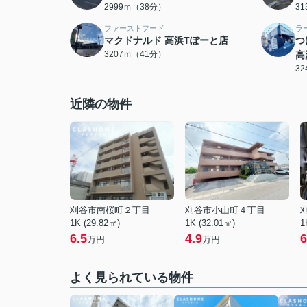
2999ｍ（38分）
3
ファーストフード
ラ
マクドナルド 高浜Tぽーと店
つ
3207ｍ（41分）
高
3
近隣の物件
刈谷市南桜町２丁目
刈谷市小山町４丁目
1K (29.82㎡)
1K (32.01㎡)
1
6.5
4.9
6
万円
万円
よく見られている物件