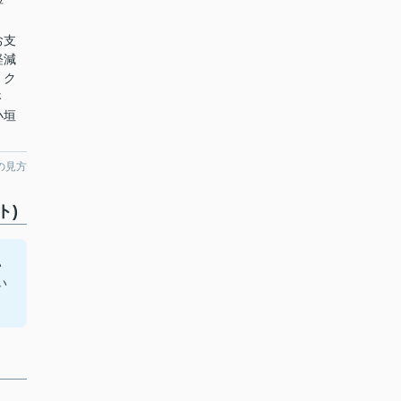
評
お支
軽減
、ク
さ
小垣
の見方
ト)
い
い