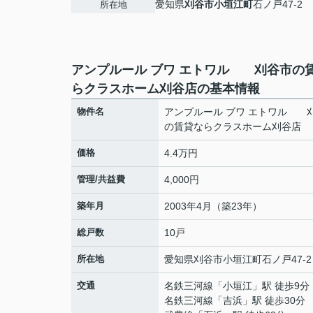
愛知県
刈谷市
小垣江町
石ノ戸47-2
所在地
アンプルール ブワ エトワル 刈谷市の
らクラスホーム刈谷店の基本情報
物件名
アンプルール ブワ エトワル 
の賃貸ならクラスホーム刈谷店
価格
4.4万円
管理/共益費
4,000円
築年月
2003年4月（築23年）
総戸数
10戸
所在地
愛知県
刈谷市
小垣江町
石ノ戸47-2
交通
名鉄三河線
「
小垣江
」駅 徒歩9分
名鉄三河線
「
吉浜
」駅 徒歩30分