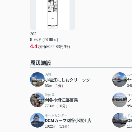
202
8.76坪 (28.98㎡)
4.4
万円(5022.83円/坪)
周辺施設
内科
ス
小垣江にしおクリニック
ヤ
63ｍ（1分）
3
郵便局
コ
刈谷小垣江郵便局
フ
773ｍ（10分）
9
ホームセンター
ド
DCMカーマ刈谷小垣江店
G
1022ｍ（13分）
1