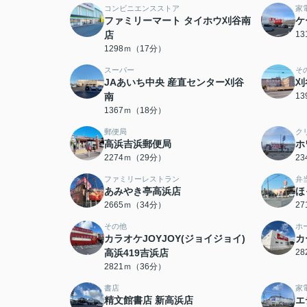
コンビニエンスストア
家
ファミリーマート タイホウ刈谷南
ケ
店
1
1298ｍ（17分）
スーパー
そ
JAあいち中央 産直センター刈谷
刈
南
1
1367ｍ（18分）
郵便局
ク
高浜吉浜郵便局
ホ
2274ｍ（29分）
2
ファミリーレストラン
弁
あみやき亭高浜店
ほ
2665ｍ（34分）
2
その他
ホ
カラオケJOYJOY(ジョイジョイ)
カ
高浜419吉浜店
2
2821ｍ（36分）
書店
家
精文館書店 新高浜店
エ