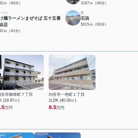
132ｍ（40分）
3187ｍ（40分）
ーメン
駅
け麺ラーメンまぜそば 五十五番
石浜
浜店
5015ｍ（63分）
242ｍ（41分）
刈谷市御幸町７丁目
刈谷市一色町１丁目
K (19.87㎡)
1LDK (40.00㎡)
.5
8.5
万円
万円