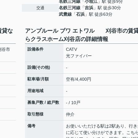
名鉄三河線
「
小垣江
」駅 徒歩9分
名鉄三河線
「
吉浜
」駅 徒歩30分
交通
武豊線
「
石浜
」駅 徒歩63分
賃貸な
アンプルール ブワ エトワル 刈谷市の賃
らクラスホーム刈谷店の詳細情報
刈谷市
設備条件
CATV
光ファイバー
設備(その他)
-
駐車場/月額
空有/4,400円
用途地域
-
募集戸数 / 総戸数
- / 10戸
取引態様
仲介
備考
お使いいただける駅は2駅あり、行き
に応じて使い分けができます。こち