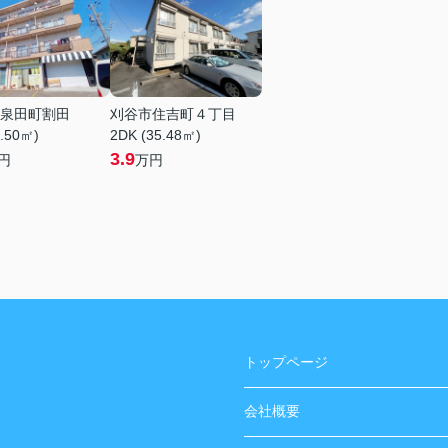
泉田町割田
刈谷市住吉町４丁目
1.50㎡)
2DK (35.48㎡)
3.9
円
万円
トップページ
会社概要