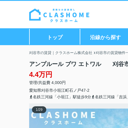
トップ
沿線から探す
刈谷市の賃貸｜クラスホーム株式会社
刈谷市の賃貸物件
アンプルール ブワ エトワル 刈谷
4.4万円
管理/共益費 4,000円
愛知県
刈谷市
小垣江町
石ノ戸47-2
名鉄三河線「小垣江」駅徒歩9分
名鉄三河線「吉浜
1
/
29