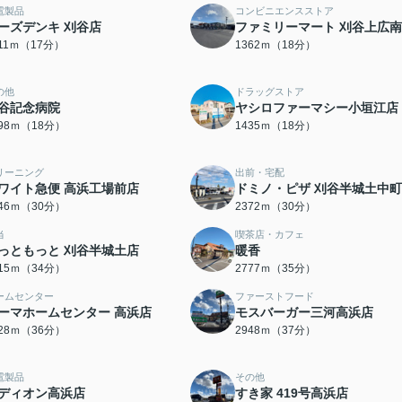
電製品
コンビニエンスストア
ーズデンキ 刈谷店
ファミリーマート 刈谷上広
311ｍ（17分）
1362ｍ（18分）
の他
ドラッグストア
谷記念病院
ヤシロファーマシー小垣江店
398ｍ（18分）
1435ｍ（18分）
リーニング
出前・宅配
ワイト急便 高浜工場前店
ドミノ・ピザ 刈谷半城土中
346ｍ（30分）
2372ｍ（30分）
当
喫茶店・カフェ
っともっと 刈谷半城土店
暖香
715ｍ（34分）
2777ｍ（35分）
ームセンター
ファーストフード
ーマホームセンター 高浜店
モスバーガー三河高浜店
828ｍ（36分）
2948ｍ（37分）
電製品
その他
ディオン高浜店
すき家 419号高浜店