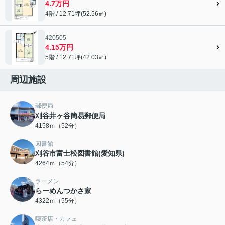
4.7万円
4階 / 12.71坪(52.56㎡)
420505
4.15万円
5階 / 12.71坪(42.03㎡)
周辺施設
郵便局
刈谷井ヶ谷簡易郵便局
4158ｍ（52分）
図書館
刈谷市富士松図書館(愛知県)
4264ｍ（54分）
ラーメン
らーめんつかさ家
4322ｍ（55分）
喫茶店・カフェ