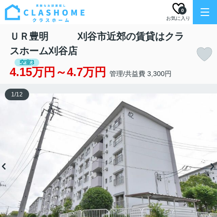
0
お気に入り
ＵＲ豊明 刈谷市近郊の賃貸はクラ
スホーム刈谷店
空室3
4.15万円～4.7万円
管理/共益費 3,300円
1
/
12