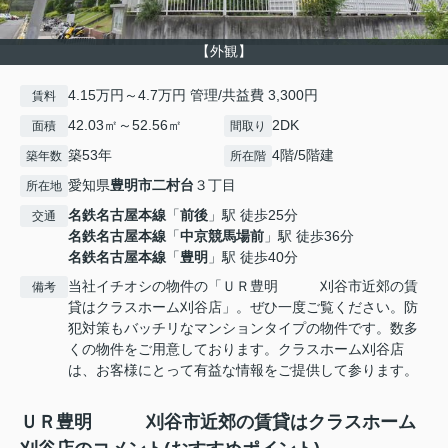
【外観】
4.15万円～4.7万円 管理/共益費 3,300円
賃料
42.03㎡～52.56㎡
2DK
面積
間取り
築53年
4階/5階建
築年数
所在階
愛知県
豊明市
二村台
３丁目
所在地
名鉄名古屋本線
「
前後
」駅 徒歩25分
交通
名鉄名古屋本線
「
中京競馬場前
」駅 徒歩36分
名鉄名古屋本線
「
豊明
」駅 徒歩40分
当社イチオシの物件の「ＵＲ豊明 刈谷市近郊の賃
備考
貸はクラスホーム刈谷店」。ぜひ一度ご覧ください。防
犯対策もバッチリなマンションタイプの物件です。数多
くの物件をご用意しております。クラスホーム刈谷店
は、お客様にとって有益な情報をご提供して参ります。
ＵＲ豊明 刈谷市近郊の賃貸はクラスホーム