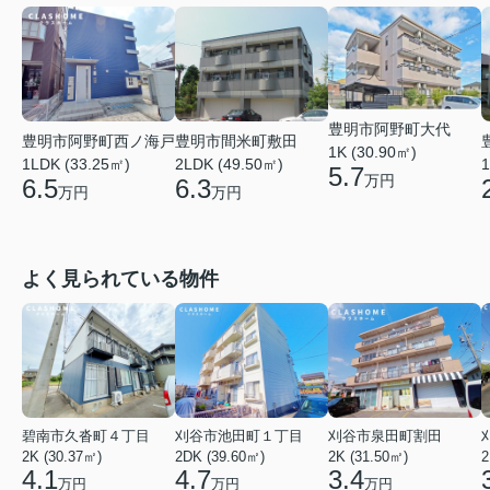
豊明市阿野町大代
豊明市阿野町西ノ海戸
豊明市間米町敷田
1K (30.90㎡)
1LDK (33.25㎡)
2LDK (49.50㎡)
1
5.7
万円
6.5
6.3
万円
万円
よく見られている物件
碧南市久沓町４丁目
刈谷市池田町１丁目
刈谷市泉田町割田
2K (30.37㎡)
2DK (39.60㎡)
2K (31.50㎡)
2
4.1
4.7
3.4
万円
万円
万円