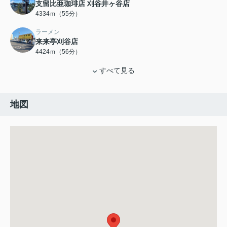
支留比亜珈琲店 刈谷井ヶ谷店
4334ｍ（55分）
ラーメン
来来亭刈谷店
4424ｍ（56分）
すべて見る
地図