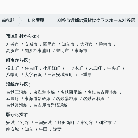
前後駅
ＵＲ豊明 刈谷市近郊の賃貸はクラスホーム刈谷店
市区町村から探す
刈谷市
安城市
西尾市
知立市
大府市
碧南市
高浜市
知多郡東浦町
豊明市
東海市
町名から探す
横山町
住吉町
小垣江町
一ツ木町
末広町
中央町
八幡町
大字石浜
三河安城東町
上重原
沿線から探す
名鉄三河線
東海道本線
名鉄西尾線
名鉄名古屋本線
武豊線
東海道新幹線
名鉄蒲郡線
名鉄河和線
名鉄常滑線
名古屋市営桜通線
駅から探す
安城
刈谷
三河安城
野田新町
東刈谷
刈谷市
南安城
知立
牛田
逢妻