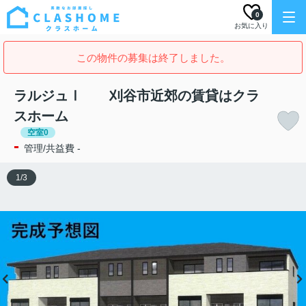
0
お気に入り
この物件の募集は終了しました。
ラルジュⅠ 刈谷市近郊の賃貸はクラ
スホーム
空室0
-
管理/共益費 -
1
/
3