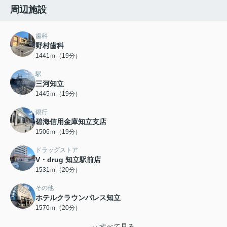
周辺施設
歯科
野村歯科
1441ｍ（19分）
駅
三河知立
1445ｍ（19分）
銀行
碧海信用金庫知立支店
1506ｍ（19分）
ドラッグストア
V・drug 知立駅前店
1531ｍ（20分）
その他
ホテルクラウンパレス知立
1570ｍ（20分）
すべて見る