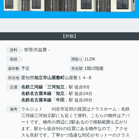
【外観】
- 管理/共益費 -
賃料
-
1LDK
面積
間取り
予定
1階/2階建
築年数
所在階
愛知県
知立市
山屋敷町
山屋敷１４-８
所在地
名鉄三河線
「
三河知立
」駅 徒歩9分
交通
名鉄名古屋本線
「
知立
」駅 徒歩24分
名鉄名古屋本線
「
牛田
」駅 徒歩28分
ラルジュⅠ 刈谷市近郊の賃貸はクラスホーム：名鉄
備考
三河線三河知立駅にも近くて便利。こちらの物件はアパ
ートです。物件の周辺に2駅あるので移動範囲も広がり
ます。駅から徒歩9分の位置にある物件なので、アクセ
スも良好です。丁寧かつ迅速な対応がモットーのクラス