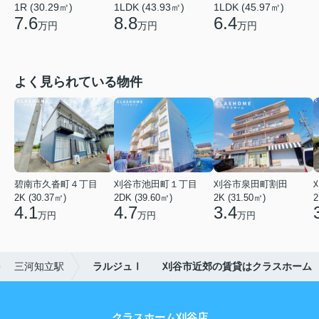
1R (30.29㎡)
1LDK (43.93㎡)
1LDK (45.97㎡)
7.6
8.8
6.4
万円
万円
万円
よく見られている物件
碧南市久沓町４丁目
刈谷市池田町１丁目
刈谷市泉田町割田
2K (30.37㎡)
2DK (39.60㎡)
2K (31.50㎡)
2
4.1
4.7
3.4
万円
万円
万円
三河知立駅
ラルジュⅠ 刈谷市近郊の賃貸はクラスホーム
クラスホーム刈谷店