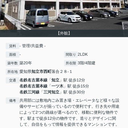
【外観】
- 管理/共益費 -
賃料
-
2LDK
面積
間取り
築20年
3階/4階建
築年数
所在階
愛知県
知立市
西町
落合２８-１
所在地
名鉄名古屋本線
「
知立
」駅 徒歩12分
交通
名鉄名古屋本線
「
一ツ木
」駅 徒歩15分
名鉄三河線
「
三河知立
」駅 徒歩30分
共用部には敷地内ごみ置き場・エレベータなど様々な設
備考
備やサービスが揃っているので便利です。行き先や用途
によって2つの路線が選べるので、移動に便利な物件で
す。駅まで徒歩12分の物件です。造りとデザインに関
して、自信をもって情報を提供できるマンションです。