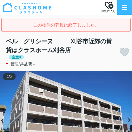
0
お気に入り
この物件の募集は終了しました。
ベル グリシーヌ 刈谷市近郊の賃
貸はクラスホーム刈谷店
空室0
-
管理/共益費 -
1
/
5