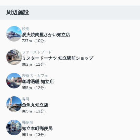
周辺施設
焼肉
炭火焼肉屋さかい知立店
737ｍ（10分）
ファーストフード
ミスタードーナツ 知立駅前ショップ
882ｍ（12分）
喫茶店・カフェ
珈琲遇暖 知立店
955ｍ（12分）
寿司
魚魚丸知立店
985ｍ（13分）
郵便局
知立本町郵便局
991ｍ（13分）