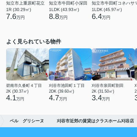
知立市上重原町花立
知立市牛田町小深田
知立市牛田町コネハサ
1R (30.29㎡)
1LDK (43.93㎡)
1LDK (45.97㎡)
7.6
8.8
6.4
万円
万円
万円
よく見られている物件
碧南市久沓町４丁目
刈谷市池田町１丁目
刈谷市泉田町割田
2K (30.37㎡)
2DK (39.60㎡)
2K (31.50㎡)
2
4.1
4.7
3.4
万円
万円
万円
ベル グリシーヌ 刈谷市近郊の賃貸はクラスホーム刈谷店