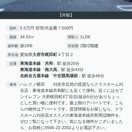
【外観】
5.5万円 管理/共益費 7,500円
賃料
34.03㎡
1LDK
面積
間取り
築19年
2階/2階建
築年数
所在階
愛知県
大府市
梶田町
４丁目２
所在地
東海道本線
「
共和
」駅 徒歩20分
交通
東海道本線
「
南大高
」駅 徒歩43分
名鉄名古屋本線
「
中京競馬場前
」駅 徒歩46分
ハレクノ梶田 刈谷市近郊の賃貸ならクラスホーム刈
備考
谷店：東海道本線共和駅にも近くて便利。近くにはセブ
ンイレブン 大府梶田町4丁目店(徒歩5分)がありちょっ
とした買い物に便利です。最上階のアパートです。こち
らの物件はアパートです。賃貸情報をお探しなら、クラ
スホーム刈谷店オススメの東海道本線共和周辺物件を、
ぜひご覧になって下さい。気になる物件がございました
ら、お気軽に0566-22-2202よりお電話下さい。