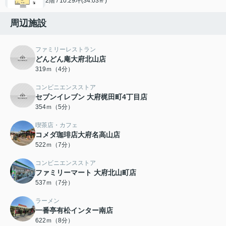
2階 / 10.29坪(34.03㎡)
周辺施設
ファミリーレストラン
どんどん庵大府北山店
319ｍ（4分）
コンビニエンスストア
セブンイレブン 大府梶田町4丁目店
354ｍ（5分）
喫茶店・カフェ
コメダ珈琲店大府名高山店
522ｍ（7分）
コンビニエンスストア
ファミリーマート 大府北山町店
537ｍ（7分）
ラーメン
一番亭有松インター南店
622ｍ（8分）