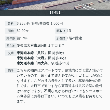
【外観】
6.25万円 管理/共益費 1,800円
賃料
32.90㎡
1R
面積
間取り
築17年
1階/2階建
築年数
所在階
愛知県
大府市
追分町
１丁目８７
所在地
東海道本線
「
共和
」駅 徒歩9分
交通
東海道本線
「
大府
」駅 徒歩36分
東海道本線
「
南大高
」駅 徒歩39分
こちらの物件はアパートです。敷地内にゴミ置き場が付
備考
いているので、遠くまで運ぶ必要がなくゴミ出しが楽に
なります。こだわりの条件として多い、駅徒歩9分の物
件です。大府市で過ごすなら東海道本線共和近辺の物件
はいかがですか。不明な点があればいつでもクラスホー
ム刈谷店にお尋ね下さい。いつでもご来店をお待ちして
ます。