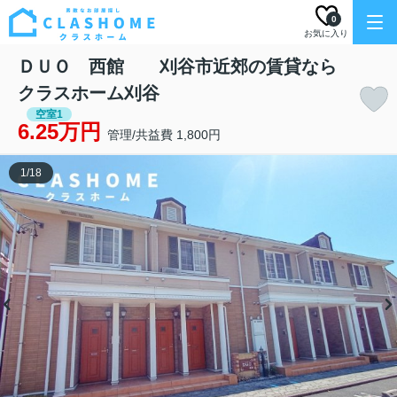
0
お気に入り
ＤＵＯ 西館 刈谷市近郊の賃貸なら
クラスホーム刈谷
空室1
6.25万円
管理/共益費 1,800円
1
/
18