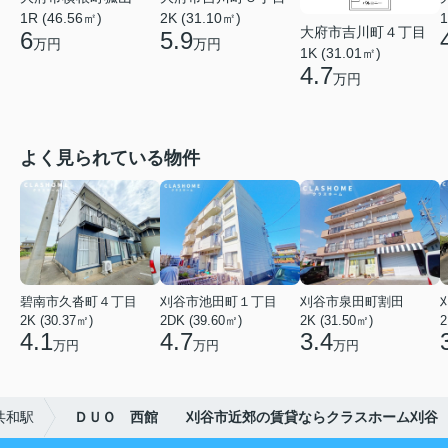
1R (46.56㎡)
2K (31.10㎡)
1
大府市吉川町４丁目
6
5.9
万円
万円
1K (31.01㎡)
4.7
万円
よく見られている物件
碧南市久沓町４丁目
刈谷市池田町１丁目
刈谷市泉田町割田
2K (30.37㎡)
2DK (39.60㎡)
2K (31.50㎡)
2
4.1
4.7
3.4
万円
万円
万円
共和駅
ＤＵＯ 西館 刈谷市近郊の賃貸ならクラスホーム刈谷