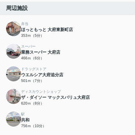
周辺施設
弁当
ほっともっと 大府東新町店
353ｍ（5分）
スーパー
業務スーパー 大府店
466ｍ（6分）
ドラッグストア
ウエルシア大府追分店
501ｍ（7分）
ディスカウントショップ
ザ・ダイソー マックスバリュ大府店
620ｍ（8分）
駅
共和
756ｍ（10分）