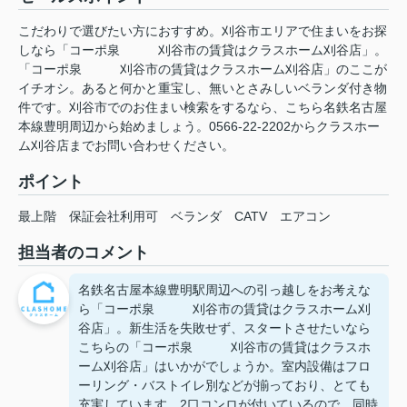
こだわりで選びたい方におすすめ。刈谷市エリアで住まいをお探
しなら「コーポ泉 刈谷市の賃貸はクラスホーム刈谷店」。
「コーポ泉 刈谷市の賃貸はクラスホーム刈谷店」のここが
イチオシ。あると何かと重宝し、無いとさみしいベランダ付き物
件です。刈谷市でのお住まい検索をするなら、こちら名鉄名古屋
本線豊明周辺から始めましょう。0566-22-2202からクラスホー
ム刈谷店までお問い合わせください。
ポイント
最上階
保証会社利用可
ベランダ
CATV
エアコン
担当者のコメント
名鉄名古屋本線豊明駅周辺への引っ越しをお考えな
ら「コーポ泉 刈谷市の賃貸はクラスホーム刈
谷店」。新生活を失敗せず、スタートさせたいなら
こちらの「コーポ泉 刈谷市の賃貸はクラスホ
ーム刈谷店」はいかがでしょうか。室内設備はフロ
ーリング・バストイレ別などが揃っており、とても
充実しています。2口コンロが付いているので、同時