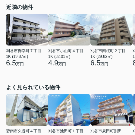
近隣の物件
刈谷市御幸町７丁目
刈谷市小山町４丁目
刈谷市南桜町２丁目
1K (19.87㎡)
1K (32.01㎡)
1K (29.82㎡)
1
6.5
4.9
6.5
万円
万円
万円
よく見られている物件
碧南市久沓町４丁目
刈谷市池田町１丁目
刈谷市泉田町割田