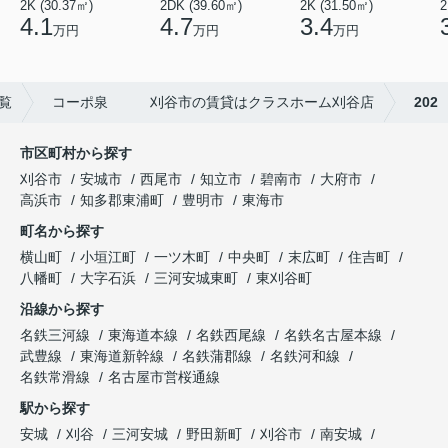
2K (30.37㎡)
2DK (39.60㎡)
2K (31.50㎡)
2
4.1
4.7
3.4
万円
万円
万円
覧
コーポ泉 刈谷市の賃貸はクラスホーム刈谷店
202
市区町村から探す
刈谷市
安城市
西尾市
知立市
碧南市
大府市
高浜市
知多郡東浦町
豊明市
東海市
町名から探す
横山町
小垣江町
一ツ木町
中央町
末広町
住吉町
八幡町
大字石浜
三河安城東町
東刈谷町
沿線から探す
名鉄三河線
東海道本線
名鉄西尾線
名鉄名古屋本線
武豊線
東海道新幹線
名鉄蒲郡線
名鉄河和線
名鉄常滑線
名古屋市営桜通線
駅から探す
安城
刈谷
三河安城
野田新町
刈谷市
南安城