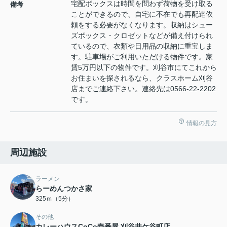
宅配ボックスは時間を問わず荷物を受け取る
備考
ことができるので、自宅に不在でも再配達依
頼をする必要がなくなります。収納はシュー
ズボックス・クロゼットなどが備え付けられ
ているので、衣類や日用品の収納に重宝しま
す。駐車場がご利用いただける物件です。家
賃5万円以下の物件です。刈谷市にてこれから
お住まいを探されるなら、クラスホーム刈谷
店までご連絡下さい。連絡先は0566-22-2202
です。
情報の見方
周辺施設
ラーメン
らーめんつかさ家
325ｍ（5分）
その他
カレーハウスCoCo壱番屋 刈谷井ケ谷町店