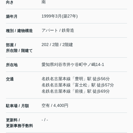
南
向き
1999年3月(築27年)
築年月
アパート / 鉄骨造
種別 / 建物構造
202 / 2階 / 2階建
部屋 /
所在階 / 階建て
愛知県
刈谷市
井ケ谷町
中ノ嶋14-1
所在地
名鉄名古屋本線
「
豊明
」駅 徒歩56分
交通
名鉄名古屋本線
「
富士松
」駅 徒歩57分
名鉄名古屋本線
「
前後
」駅 徒歩69分
空有 / 4,400円
駐車場 / 月額
- / -
更新料 /
更新事務手数料