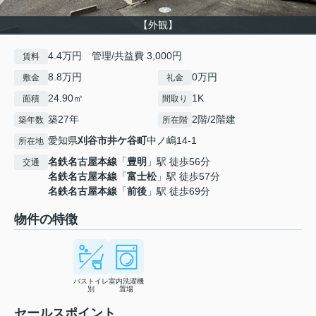
【外観】
4.4万円 管理/共益費 3,000円
賃料
8.8万円
0万円
敷金
礼金
24.90㎡
1K
面積
間取り
築27年
2階/2階建
築年数
所在階
愛知県
刈谷市
井ケ谷町
中ノ嶋14-1
所在地
名鉄名古屋本線
「
豊明
」駅 徒歩56分
交通
名鉄名古屋本線
「
富士松
」駅 徒歩57分
名鉄名古屋本線
「
前後
」駅 徒歩69分
物件の特徴
バストイレ
室内洗濯機
別
置場
セールスポイント