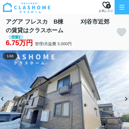
0
お気に入り
アグア フレスカ B棟 刈谷市近郊
の賃貸はクラスホーム
空室1
6.75万円
管理/共益費 3,000円
1
/
48