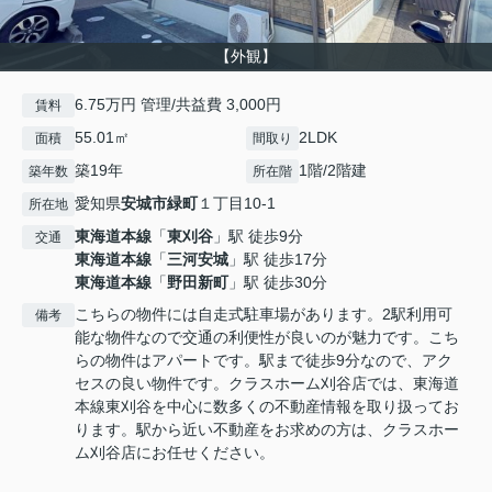
【外観】
6.75万円 管理/共益費 3,000円
賃料
55.01㎡
2LDK
面積
間取り
築19年
1階/2階建
築年数
所在階
愛知県
安城市
緑町
１丁目10-1
所在地
東海道本線
「
東刈谷
」駅 徒歩9分
交通
東海道本線
「
三河安城
」駅 徒歩17分
東海道本線
「
野田新町
」駅 徒歩30分
こちらの物件には自走式駐車場があります。2駅利用可
備考
能な物件なので交通の利便性が良いのが魅力です。こち
らの物件はアパートです。駅まで徒歩9分なので、アク
セスの良い物件です。クラスホーム刈谷店では、東海道
本線東刈谷を中心に数多くの不動産情報を取り扱ってお
ります。駅から近い不動産をお求めの方は、クラスホー
ム刈谷店にお任せください。