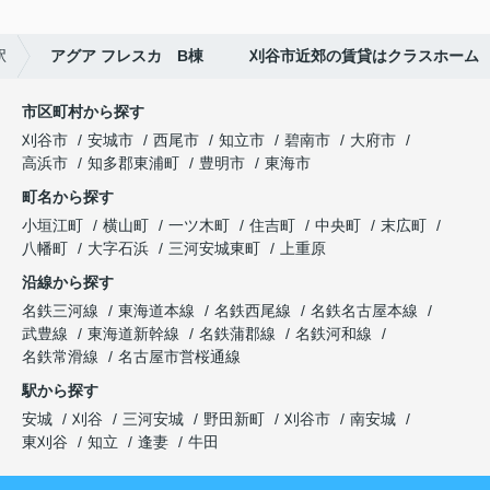
駅
アグア フレスカ B棟 刈谷市近郊の賃貸はクラスホーム
市区町村から探す
刈谷市
安城市
西尾市
知立市
碧南市
大府市
高浜市
知多郡東浦町
豊明市
東海市
町名から探す
小垣江町
横山町
一ツ木町
住吉町
中央町
末広町
八幡町
大字石浜
三河安城東町
上重原
沿線から探す
名鉄三河線
東海道本線
名鉄西尾線
名鉄名古屋本線
武豊線
東海道新幹線
名鉄蒲郡線
名鉄河和線
名鉄常滑線
名古屋市営桜通線
駅から探す
安城
刈谷
三河安城
野田新町
刈谷市
南安城
東刈谷
知立
逢妻
牛田