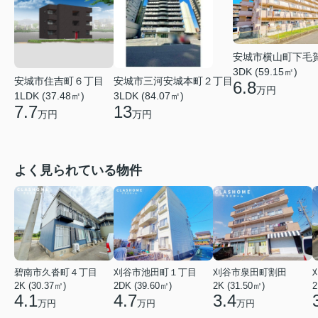
安城市横山町下毛
3DK (59.15㎡)
安城市住吉町６丁目
安城市三河安城本町２丁目
6.8
万円
1LDK (37.48㎡)
3LDK (84.07㎡)
7.7
13
万円
万円
よく見られている物件
碧南市久沓町４丁目
刈谷市池田町１丁目
刈谷市泉田町割田
2K (30.37㎡)
2DK (39.60㎡)
2K (31.50㎡)
2
4.1
4.7
3.4
万円
万円
万円