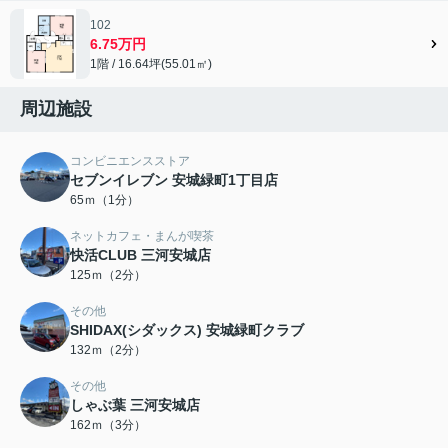
102
6.75万円
1階 / 16.64坪(55.01㎡)
周辺施設
コンビニエンスストア
セブンイレブン 安城緑町1丁目店
65ｍ（1分）
ネットカフェ・まんが喫茶
快活CLUB 三河安城店
125ｍ（2分）
その他
SHIDAX(シダックス) 安城緑町クラブ
132ｍ（2分）
その他
しゃぶ葉 三河安城店
162ｍ（3分）