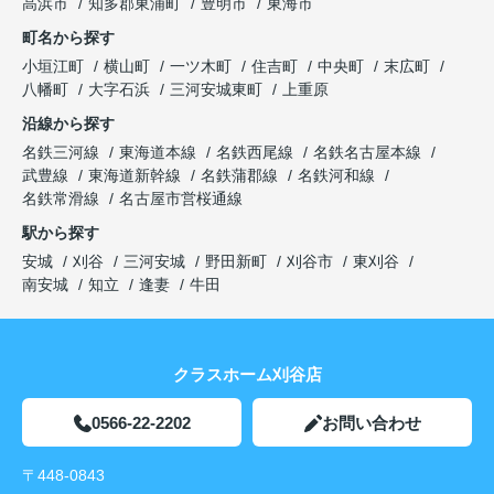
高浜市
知多郡東浦町
豊明市
東海市
町名から探す
小垣江町
横山町
一ツ木町
住吉町
中央町
末広町
八幡町
大字石浜
三河安城東町
上重原
沿線から探す
名鉄三河線
東海道本線
名鉄西尾線
名鉄名古屋本線
武豊線
東海道新幹線
名鉄蒲郡線
名鉄河和線
名鉄常滑線
名古屋市営桜通線
駅から探す
安城
刈谷
三河安城
野田新町
刈谷市
東刈谷
南安城
知立
逢妻
牛田
クラスホーム刈谷店
0566-22-2202
お問い合わせ
〒448-0843