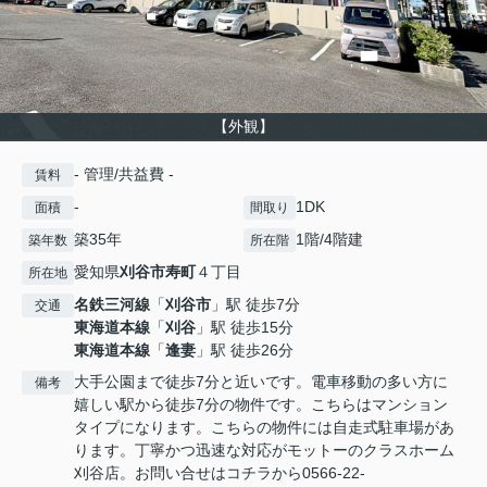
【外観】
- 管理/共益費 -
賃料
-
1DK
面積
間取り
築35年
1階/4階建
築年数
所在階
愛知県
刈谷市
寿町
４丁目
所在地
名鉄三河線
「
刈谷市
」駅 徒歩7分
交通
東海道本線
「
刈谷
」駅 徒歩15分
東海道本線
「
逢妻
」駅 徒歩26分
大手公園まで徒歩7分と近いです。電車移動の多い方に
備考
嬉しい駅から徒歩7分の物件です。こちらはマンション
タイプになります。こちらの物件には自走式駐車場があ
ります。丁寧かつ迅速な対応がモットーのクラスホーム
刈谷店。お問い合せはコチラから0566-22-