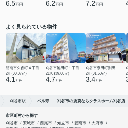
6.5
6.2
7.2
万円
万円
万円
よく見られている物件
碧南市久沓町４丁目
刈谷市池田町１丁目
刈谷市泉田町割田
2K (30.37㎡)
2DK (39.60㎡)
2K (31.50㎡)
2
4.1
4.7
3.4
万円
万円
万円
刈谷市駅
ベル寿 刈谷市の賃貸ならクラスホーム刈谷店
市区町村から探す
刈谷市
安城市
西尾市
知立市
碧南市
大府市