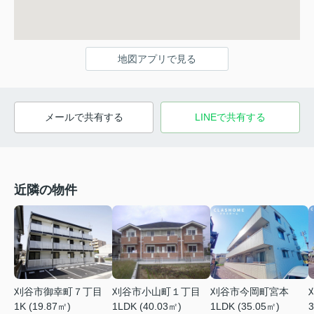
地図アプリで見る
メールで共有する
LINEで共有する
近隣の物件
刈谷市御幸町７丁目
刈谷市小山町１丁目
刈谷市今岡町宮本
1K (19.87㎡)
1LDK (40.03㎡)
1LDK (35.05㎡)
3