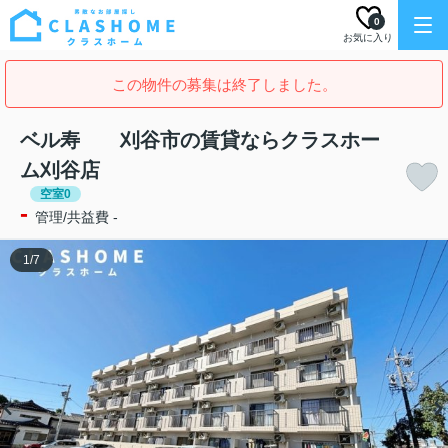
0
お気に入り
この物件の募集は終了しました。
ベル寿 刈谷市の賃貸ならクラスホー
ム刈谷店
空室0
-
管理/共益費 -
1
/
7