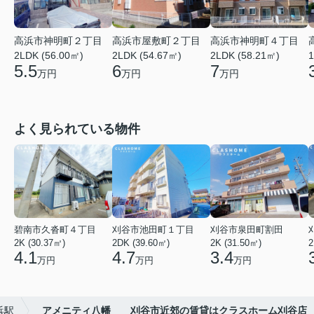
高浜市神明町２丁目
高浜市屋敷町２丁目
高浜市神明町４丁目
2LDK (56.00㎡)
2LDK (54.67㎡)
2LDK (58.21㎡)
1
5.5
6
7
万円
万円
万円
よく見られている物件
碧南市久沓町４丁目
刈谷市池田町１丁目
刈谷市泉田町割田
2K (30.37㎡)
2DK (39.60㎡)
2K (31.50㎡)
2
4.1
4.7
3.4
万円
万円
万円
浜駅
アメニティ八幡 刈谷市近郊の賃貸はクラスホーム刈谷店