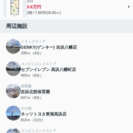
203
3.6万円
2階 / 7.86坪(26.00㎡)
周辺施設
ドラッグストア
GENKY(ゲンキー) 吉浜八幡店
295ｍ（4分）
コンビニエンスストア
セブンイレブン 高浜八幡町店
403ｍ（6分）
保育園
吉浜北部保育園
647ｍ（9分）
その他
ネッツトヨタ東海高浜店
810ｍ（11分）
コンビニエンスストア