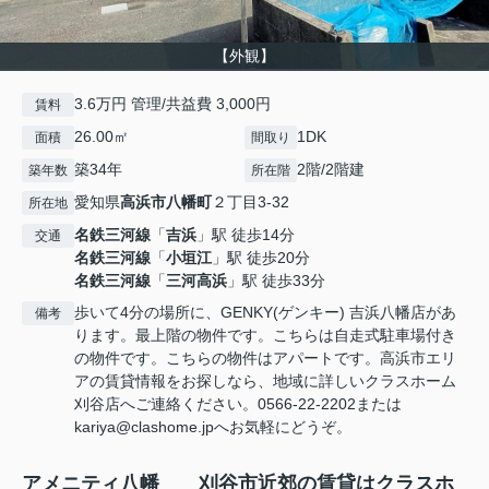
【外観】
3.6万円 管理/共益費 3,000円
賃料
26.00㎡
1DK
面積
間取り
築34年
2階/2階建
築年数
所在階
愛知県
高浜市
八幡町
２丁目3-32
所在地
名鉄三河線
「
吉浜
」駅 徒歩14分
交通
名鉄三河線
「
小垣江
」駅 徒歩20分
名鉄三河線
「
三河高浜
」駅 徒歩33分
歩いて4分の場所に、GENKY(ゲンキー) 吉浜八幡店があ
備考
ります。最上階の物件です。こちらは自走式駐車場付き
の物件です。こちらの物件はアパートです。高浜市エリ
アの賃貸情報をお探しなら、地域に詳しいクラスホーム
刈谷店へご連絡ください。0566-22-2202または
kariya@clashome.jpへお気軽にどうぞ。
アメニティ八幡 刈谷市近郊の賃貸はクラスホ