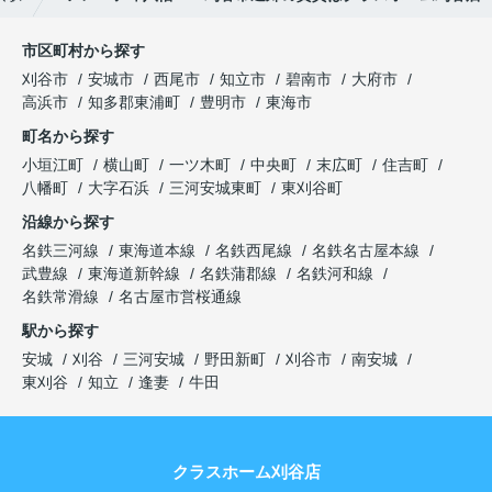
市区町村から探す
刈谷市
安城市
西尾市
知立市
碧南市
大府市
高浜市
知多郡東浦町
豊明市
東海市
町名から探す
小垣江町
横山町
一ツ木町
中央町
末広町
住吉町
八幡町
大字石浜
三河安城東町
東刈谷町
沿線から探す
名鉄三河線
東海道本線
名鉄西尾線
名鉄名古屋本線
武豊線
東海道新幹線
名鉄蒲郡線
名鉄河和線
名鉄常滑線
名古屋市営桜通線
駅から探す
安城
刈谷
三河安城
野田新町
刈谷市
南安城
東刈谷
知立
逢妻
牛田
クラスホーム刈谷店