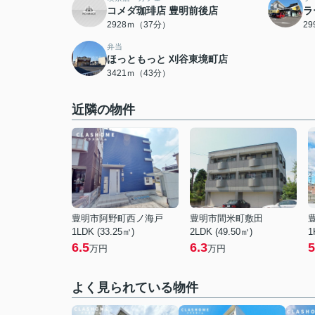
コメダ珈琲店 豊明前後店
ラ
2928ｍ（37分）
2
弁当
ほっともっと 刈谷東境町店
3421ｍ（43分）
近隣の物件
豊明市阿野町西ノ海戸
豊明市間米町敷田
1LDK (33.25㎡)
2LDK (49.50㎡)
1
6.5
6.3
5
万円
万円
よく見られている物件