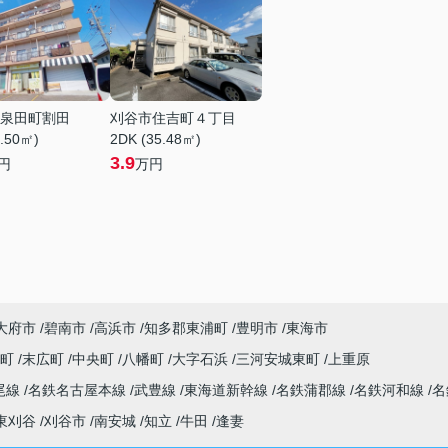
泉田町割田
刈谷市住吉町４丁目
1.50㎡)
2DK (35.48㎡)
3.9
円
万円
大府市
碧南市
高浜市
知多郡東浦町
豊明市
東海市
木町
末広町
中央町
八幡町
大字石浜
三河安城東町
上重原
尾線
名鉄名古屋本線
武豊線
東海道新幹線
名鉄蒲郡線
名鉄河和線
名
東刈谷
刈谷市
南安城
知立
牛田
逢妻