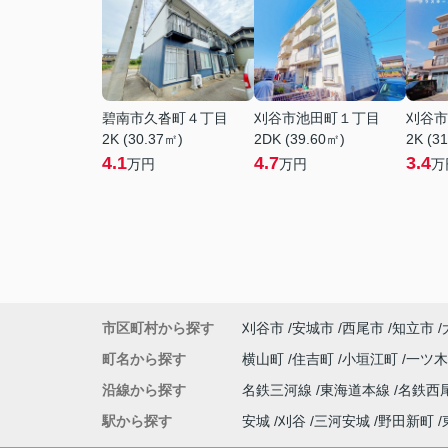
碧南市久沓町４丁目
刈谷市池田町１丁目
刈谷市
2K (30.37㎡)
2DK (39.60㎡)
2K (3
4.1
4.7
3.4
万円
万円
万
市区町村から探す
刈谷市
安城市
西尾市
知立市
町名から探す
横山町
住吉町
小垣江町
一ツ
沿線から探す
名鉄三河線
東海道本線
名鉄西
駅から探す
安城
刈谷
三河安城
野田新町