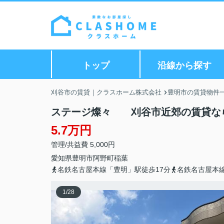
トップ
沿線から探す
刈谷市の賃貸｜クラスホーム株式会社
豊明市の賃貸物件
ステージ燦々 刈谷市近郊の賃貸な
5.7万円
管理/共益費 5,000円
愛知県
豊明市
阿野町
稲葉
名鉄名古屋本線「豊明」駅徒歩17分
名鉄名古屋本線
1
/
28