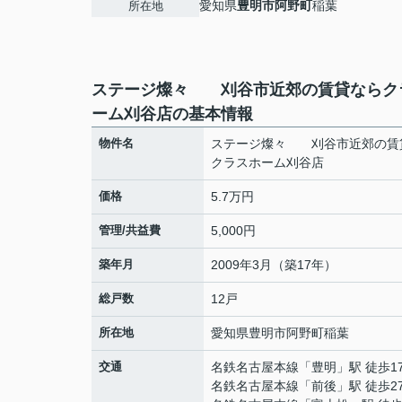
愛知県
豊明市
阿野町
稲葉
所在地
ステージ燦々 刈谷市近郊の賃貸ならク
ーム刈谷店の基本情報
物件名
ステージ燦々 刈谷市近郊の賃
クラスホーム刈谷店
価格
5.7万円
管理/共益費
5,000円
築年月
2009年3月（築17年）
総戸数
12戸
所在地
愛知県
豊明市
阿野町
稲葉
交通
名鉄名古屋本線
「
豊明
」駅 徒歩1
名鉄名古屋本線
「
前後
」駅 徒歩2