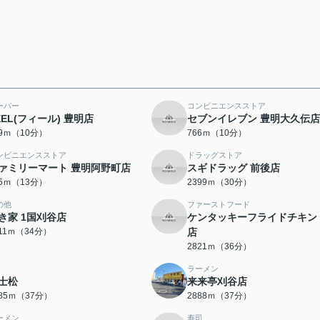
ーパー
コンビニエンスストア
EEL(フィール) 豊明店
セブンイレブン 豊明大久伝店
59ｍ（10分）
766ｍ（10分）
ンビニエンスストア
ドラッグストア
ァミリーマート 豊明阿野町店
スギドラッグ 前後店
65ｍ（13分）
2399ｍ（30分）
の他
ファーストフード
き家 1国刈谷店
ケンタッキーフライドチキン
711ｍ（34分）
店
2821ｍ（36分）
ラーメン
士松
来来亭刈谷店
885ｍ（37分）
2888ｍ（37分）
ーメン
寿司