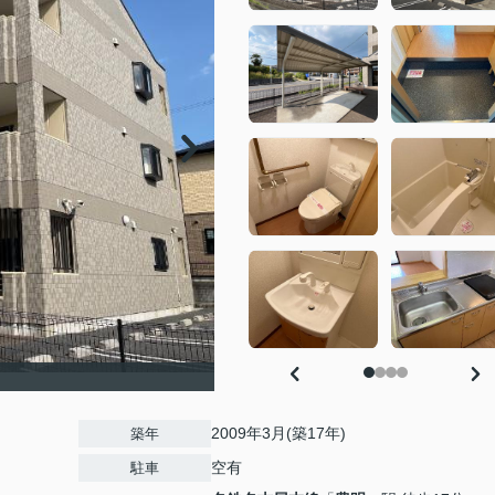
）
2009年3月(築17年)
築年
空有
駐車