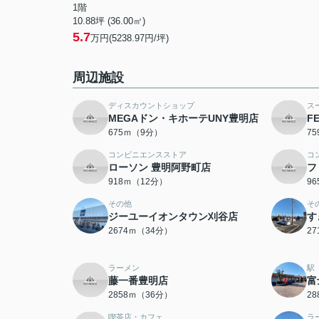
1階
10.88坪 (36.00㎡)
5.7
万円(5238.97円/坪)
周辺施設
ディスカウントショップ
ス
MEGAドン・キホーテUNY豊明店
F
675ｍ（9分）
7
コンビニエンスストア
コ
ローソン 豊明阿野町店
フ
918ｍ（12分）
9
その他
そ
ジーユーイオンタウン刈谷店
す
2674ｍ（34分）
2
ラーメン
駅
藤一番豊明店
富
2858ｍ（36分）
2
喫茶店・カフェ
ラ