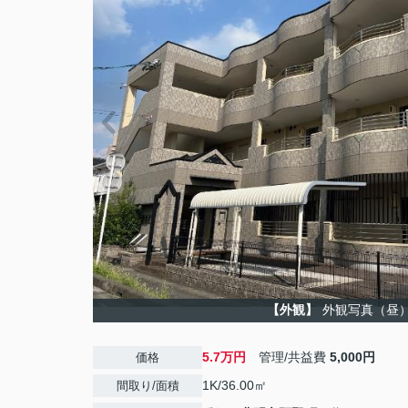
【外観】
外観写真（昼
5.7万円
管理/共益費
5,000円
価格
1K/36.00㎡
間取り/面積