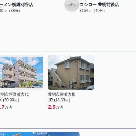
ーメン横綱刈谷店
スシロー 豊明前後店
990ｍ（38分）
3154ｍ（40分）
豊明市阿野町大代
豊明市栄町大根
K (30.90㎡)
1R (18.63㎡)
.7
2.9
万円
万円