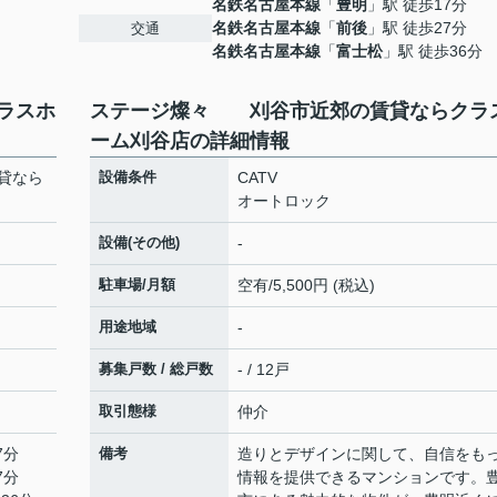
名鉄名古屋本線
「
豊明
」駅 徒歩17分
名鉄名古屋本線
「
前後
」駅 徒歩27分
交通
名鉄名古屋本線
「
富士松
」駅 徒歩36分
ラスホ
ステージ燦々 刈谷市近郊の賃貸ならクラ
ーム刈谷店の詳細情報
貸なら
設備条件
CATV
オートロック
設備(その他)
-
駐車場/月額
空有/5,500円 (税込)
用途地域
-
募集戸数 / 総戸数
- / 12戸
取引態様
仲介
7分
備考
造りとデザインに関して、自信をも
7分
情報を提供できるマンションです。