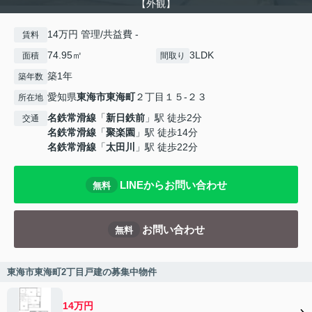
【外観】
14万円 管理/共益費 -
賃料
74.95㎡
3LDK
面積
間取り
築1年
築年数
愛知県
東海市
東海町
２丁目１５-２３
所在地
名鉄常滑線
「
新日鉄前
」駅 徒歩2分
交通
名鉄常滑線
「
聚楽園
」駅 徒歩14分
名鉄常滑線
「
太田川
」駅 徒歩22分
LINEからお問い合わせ
無料
お問い合わせ
無料
東海市東海町2丁目戸建の募集中物件
14万円