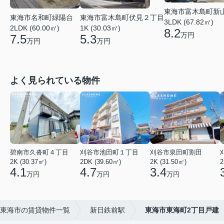
東海市富木島町新
東海市名和町緑陽台
東海市富木島町伏見２丁目
3LDK (67.82㎡)
2LDK (60.00㎡)
1K (30.03㎡)
8.2
万円
7.5
5.3
万円
万円
よく見られている物件
碧南市久沓町４丁目
刈谷市池田町１丁目
刈谷市泉田町割田
2K (30.37㎡)
2DK (39.60㎡)
2K (31.50㎡)
2
4.1
4.7
3.4
万円
万円
万円
東海市の賃貸物件一覧
新日鉄前駅
東海市東海町2丁目戸建