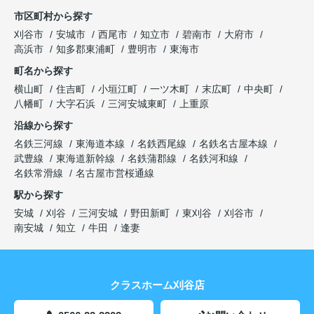
市区町村から探す
刈谷市
安城市
西尾市
知立市
碧南市
大府市
高浜市
知多郡東浦町
豊明市
東海市
町名から探す
横山町
住吉町
小垣江町
一ツ木町
末広町
中央町
八幡町
大字石浜
三河安城東町
上重原
沿線から探す
名鉄三河線
東海道本線
名鉄西尾線
名鉄名古屋本線
武豊線
東海道新幹線
名鉄蒲郡線
名鉄河和線
名鉄常滑線
名古屋市営桜通線
駅から探す
安城
刈谷
三河安城
野田新町
東刈谷
刈谷市
南安城
知立
牛田
逢妻
クラスホーム刈谷店