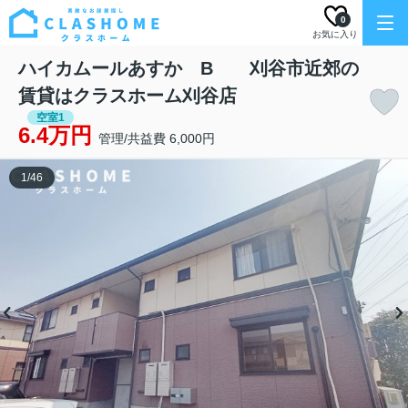
0
お気に入り
ハイカムールあすか B 刈谷市近郊の
賃貸はクラスホーム刈谷店
空室1
6.4万円
管理/共益費 6,000円
1
/
46