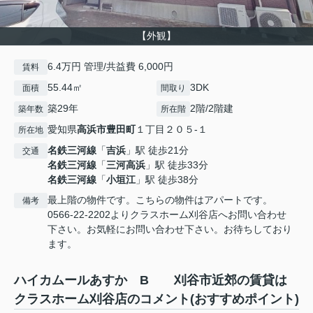
【外観】
6.4万円 管理/共益費 6,000円
賃料
55.44㎡
3DK
面積
間取り
築29年
2階/2階建
築年数
所在階
愛知県
高浜市
豊田町
１丁目２０５-１
所在地
名鉄三河線
「
吉浜
」駅 徒歩21分
交通
名鉄三河線
「
三河高浜
」駅 徒歩33分
名鉄三河線
「
小垣江
」駅 徒歩38分
最上階の物件です。こちらの物件はアパートです。
備考
0566-22-2202よりクラスホーム刈谷店へお問い合わせ
下さい。お気軽にお問い合わせ下さい。お待ちしており
ます。
ハイカムールあすか B 刈谷市近郊の賃貸は
クラスホーム刈谷店のコメント(おすすめポイント)