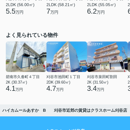
2LDK (56.00㎡)
2LDK (58.21㎡)
2LDK (55.05㎡)
2
5.5
7
6.2
万円
万円
万円
よく見られている物件
碧南市久沓町４丁目
刈谷市池田町１丁目
刈谷市泉田町割田
2K (30.37㎡)
2DK (39.60㎡)
2K (31.50㎡)
2
4.1
4.7
3.4
万円
万円
万円
ハイカムールあすか B 刈谷市近郊の賃貸はクラスホーム刈谷店