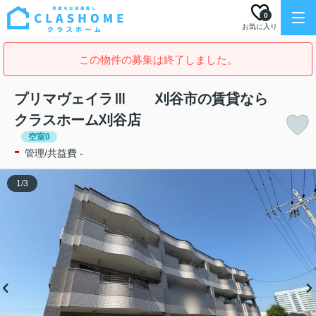
0
お気に入り
この物件の募集は終了しました。
プリマヴェイラⅢ 刈谷市の賃貸なら
クラスホーム刈谷店
空室0
-
管理/共益費 -
1
/
3