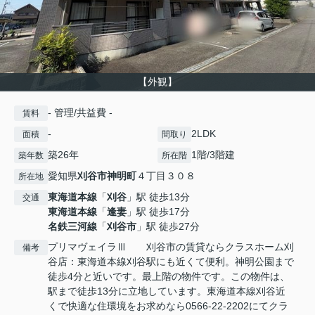
【外観】
- 管理/共益費 -
賃料
-
2LDK
面積
間取り
築26年
1階/3階建
築年数
所在階
愛知県
刈谷市
神明町
４丁目３０８
所在地
東海道本線
「
刈谷
」駅 徒歩13分
交通
東海道本線
「
逢妻
」駅 徒歩17分
名鉄三河線
「
刈谷市
」駅 徒歩27分
プリマヴェイラⅢ 刈谷市の賃貸ならクラスホーム刈
備考
谷店：東海道本線刈谷駅にも近くて便利。神明公園まで
徒歩4分と近いです。最上階の物件です。この物件は、
駅まで徒歩13分に立地しています。東海道本線刈谷近
くで快適な住環境をお求めなら0566-22-2202にてクラ