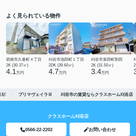
よく見られている物件
碧南市久沓町４丁目
刈谷市池田町１丁目
刈谷市泉田町割田
2K (30.37㎡)
2DK (39.60㎡)
2K (31.50㎡)
2
4.1
4.7
3.4
万円
万円
万円
谷駅
プリマヴェイラⅢ 刈谷市の賃貸ならクラスホーム刈谷店
クラスホーム刈谷店
0566-22-2202
お問い合わせ