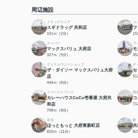
周辺施設
ドラッグストア
コ
スギドラッグ 共和店
フ
151ｍ（2分）
1
スーパー
フ
マックスバリュ 大府店
モ
327ｍ（5分）
3
ディスカウントショップ
デ
ザ・ダイソー マックスバリュ大府
セ
店
5
444ｍ（6分）
ファーストフード
喫
カレーハウスCoCo壱番屋 大府共
コ
和店
7
709ｍ（9分）
弁当
駅
ほっともっと 大府東新町店
共
810ｍ（11分）
8