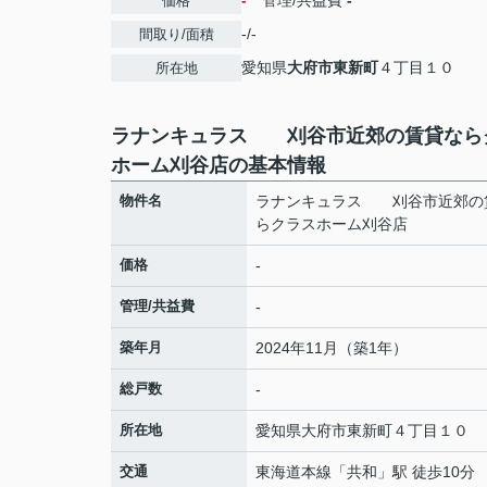
-
管理/共益費
-
価格
-/-
間取り/面積
愛知県
大府市
東新町
４丁目１０
所在地
ラナンキュラス 刈谷市近郊の賃貸なら
ホーム刈谷店の基本情報
物件名
ラナンキュラス 刈谷市近郊の
らクラスホーム刈谷店
価格
-
管理/共益費
-
築年月
2024年11月（築1年）
総戸数
-
所在地
愛知県
大府市
東新町
４丁目１０
交通
東海道本線
「
共和
」駅 徒歩10分