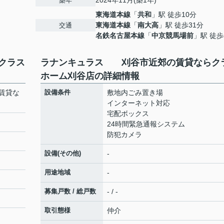
2024年11月(築1年)
築年
東海道本線
「
共和
」駅 徒歩10分
東海道本線
「
南大高
」駅 徒歩31分
交通
名鉄名古屋本線
「
中京競馬場前
」駅 徒歩
クラス
ラナンキュラス 刈谷市近郊の賃貸ならク
ホーム刈谷店の詳細情報
賃貸な
設備条件
敷地内ごみ置き場
インターネット対応
宅配ボックス
24時間緊急通報システム
防犯カメラ
設備(その他)
-
用途地域
-
募集戸数 / 総戸数
- / -
取引態様
仲介