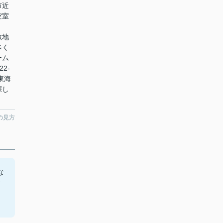
市近
空室
敷地
歩く
ーム
2-
東海
探し
の見方
な
、