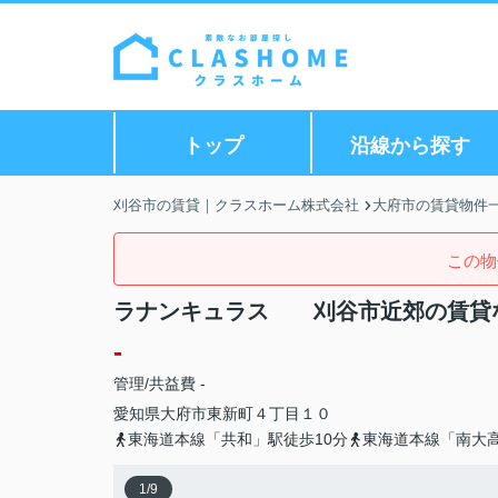
トップ
沿線から探す
刈谷市の賃貸｜クラスホーム株式会社
大府市の賃貸物件
この物
ラナンキュラス 刈谷市近郊の賃貸
-
管理/共益費 -
愛知県
大府市
東新町
４丁目１０
東海道本線「共和」駅徒歩10分
東海道本線「南大高
1
/
9