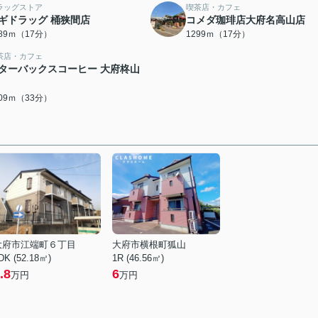
ラッグストア
喫茶店・カフェ
ギドラッグ 桶狭間店
コメダ珈琲店大府名高山店
289ｍ（17分）
1299ｍ（17分）
茶店・カフェ
ターバックスコーヒー 大府柊山
609ｍ（33分）
大府市江端町６丁目
大府市横根町狐山
DK (52.18㎡)
1R (46.56㎡)
.8
6
万円
万円