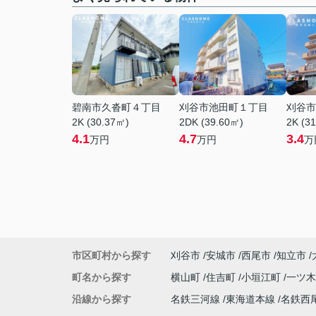
碧南市久沓町４丁目
刈谷市池田町１丁目
刈谷市
2K (30.37㎡)
2DK (39.60㎡)
2K (3
4.1
4.7
3.4
万円
万円
万
市区町村から探す
刈谷市
安城市
西尾市
知立市
町名から探す
横山町
住吉町
小垣江町
一ツ
沿線から探す
名鉄三河線
東海道本線
名鉄西