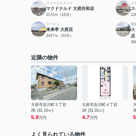
ファーストフード
ド
マクドナルド 大府共和店
ス
1172ｍ（15分）
1
ラーメン
喫
来来亭 大府店
ス
2427ｍ（31分）
店
2
近隣の物件
大府市吉川町５丁目
大府市吉川町４丁目
2K (31.10㎡)
1K (31.01㎡)
3
5.9
4.7
5
万円
万円
よく見られている物件