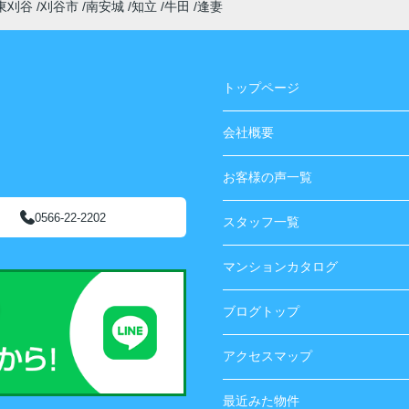
東刈谷
刈谷市
南安城
知立
牛田
逢妻
トップページ
会社概要
お客様の声一覧
0566-22-2202
スタッフ一覧
マンションカタログ
ブログトップ
アクセスマップ
最近みた物件