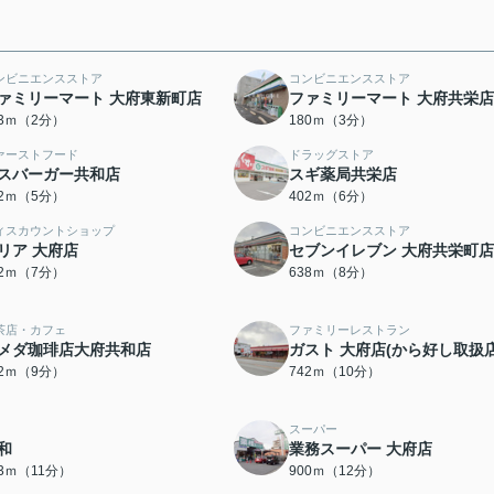
ンビニエンスストア
コンビニエンスストア
ァミリーマート 大府東新町店
ファミリーマート 大府共栄店
53ｍ（2分）
180ｍ（3分）
ァーストフード
ドラッグストア
スバーガー共和店
スギ薬局共栄店
52ｍ（5分）
402ｍ（6分）
ィスカウントショップ
コンビニエンスストア
リア 大府店
セブンイレブン 大府共栄町店
12ｍ（7分）
638ｍ（8分）
茶店・カフェ
ファミリーレストラン
メダ珈琲店大府共和店
ガスト 大府店(から好し取扱店
12ｍ（9分）
742ｍ（10分）
スーパー
和
業務スーパー 大府店
23ｍ（11分）
900ｍ（12分）