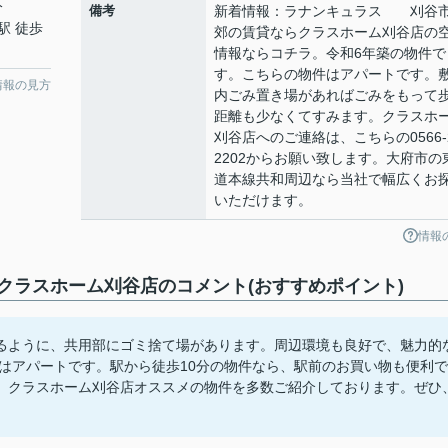
分
備考
新着情報：ラナンキュラス 刈谷
駅 徒歩
郊の賃貸ならクラスホーム刈谷店の
情報ならコチラ。令和6年築の物件で
す。こちらの物件はアパートです。
情報の見方
内ごみ置き場があればごみをもって
距離も少なくてすみます。クラスホ
刈谷店へのご連絡は、こちらの0566-2
2202からお願い致します。大府市の
道本線共和周辺なら当社で幅広くお
いただけます。
情報
ラスホーム刈谷店のコメント(おすすめポイント)
るように、共用部にゴミ捨て場があります。周辺環境も良好で、魅力的
件はアパートです。駅から徒歩10分の物件なら、駅前のお買い物も便利で
。クラスホーム刈谷店オススメの物件を多数ご紹介しております。ぜひ