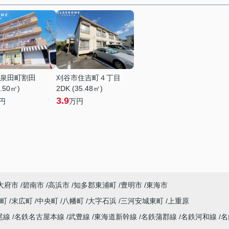
泉田町割田
刈谷市住吉町４丁目
1.50㎡)
2DK (35.48㎡)
3.9
円
万円
大府市
碧南市
高浜市
知多郡東浦町
豊明市
東海市
木町
末広町
中央町
八幡町
大字石浜
三河安城東町
上重原
尾線
名鉄名古屋本線
武豊線
東海道新幹線
名鉄蒲郡線
名鉄河和線
名