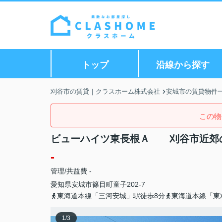
トップ
沿線から探す
刈谷市の賃貸｜クラスホーム株式会社
安城市の賃貸物件
この物
ビューハイツ東長根Ａ 刈谷市近郊
-
管理/共益費 -
愛知県
安城市
篠目町
童子202-7
東海道本線「三河安城」駅徒歩8分
東海道本線「東
1
/
3