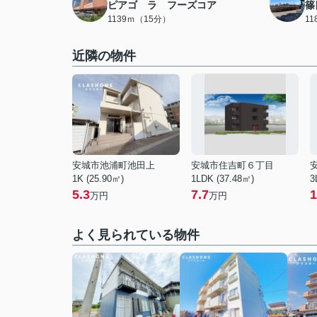
ピアゴ ラ フーズコア
篠
1139ｍ（15分）
1
近隣の物件
安城市池浦町池田上
安城市住吉町６丁目
1K (25.90㎡)
1LDK (37.48㎡)
3
5.3
7.7
1
万円
万円
よく見られている物件