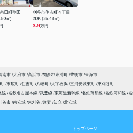
泉田町割田
刈谷市住吉町４丁目
1.50㎡)
2DK (35.48㎡)
3.9
円
万円
碧南市
大府市
高浜市
知多郡東浦町
豊明市
東海市
央町
末広町
住吉町
八幡町
大字石浜
三河安城東町
東刈谷町
尾線
名鉄名古屋本線
武豊線
東海道新幹線
名鉄蒲郡線
名鉄河和線
名
刈谷市
南安城
東刈谷
逢妻
知立
北安城
トップページ