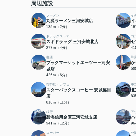
周辺施設
ラーメン
そ
丸源ラーメン三河安城店
イ
135ｍ（2分）
1
ドラッグストア
コ
スギドラッグ 三河安城北店
セ
277ｍ（4分）
4
書店
和
ブックマーケットエーツー三河安
か
城店
5
425ｍ（6分）
喫茶店・カフェ
中
スターバックスコーヒー 安城篠目
北
店
8
816ｍ（11分）
銀行
ア
碧海信用金庫三河安城支店
ハ
941ｍ（12分）
9
スーパー
公