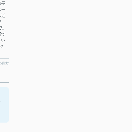
東長
ホー
も近
で
先
話で
せい
2
の見方
分