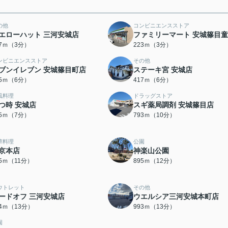
の他
コンビニエンスストア
エローハット 三河安城店
ファミリーマート 安城篠目
97ｍ（3分）
223ｍ（3分）
ンビニエンスストア
その他
ブンイレブン 安城篠目町店
ステーキ宮 安城店
15ｍ（6分）
417ｍ（6分）
風料理
ドラッグストア
つ時 安城店
スギ薬局調剤 安城篠目店
05ｍ（7分）
793ｍ（10分）
華料理
公園
京本店
神楽山公園
35ｍ（11分）
895ｍ（12分）
ウトレット
その他
ードオフ 三河安城店
ウエルシア三河安城本町店
64ｍ（13分）
993ｍ（13分）
園