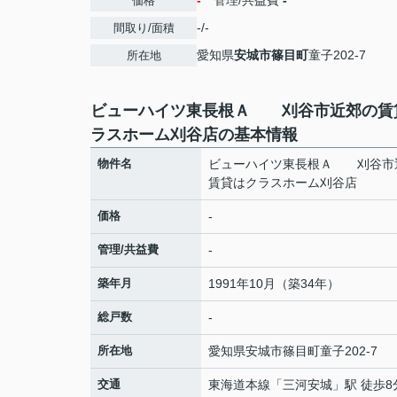
-
管理/共益費
-
価格
-/-
間取り/面積
愛知県
安城市
篠目町
童子202-7
所在地
ビューハイツ東長根Ａ 刈谷市近郊の賃
ラスホーム刈谷店の基本情報
物件名
ビューハイツ東長根Ａ 刈谷市
賃貸はクラスホーム刈谷店
価格
-
管理/共益費
-
築年月
1991年10月（築34年）
総戸数
-
所在地
愛知県
安城市
篠目町
童子202-7
交通
東海道本線
「
三河安城
」駅 徒歩8