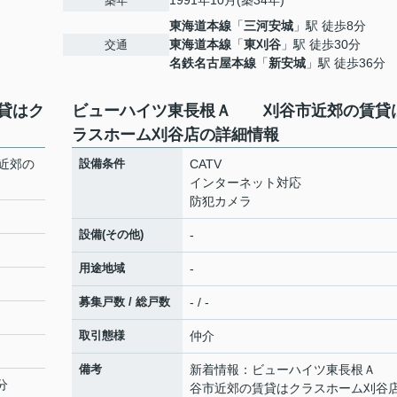
1991年10月(築34年)
築年
東海道本線
「
三河安城
」駅 徒歩8分
東海道本線
「
東刈谷
」駅 徒歩30分
交通
名鉄名古屋本線
「
新安城
」駅 徒歩36分
貸はク
ビューハイツ東長根Ａ 刈谷市近郊の賃貸
ラスホーム刈谷店の詳細情報
近郊の
設備条件
CATV
インターネット対応
防犯カメラ
設備(その他)
-
用途地域
-
募集戸数 / 総戸数
- / -
取引態様
仲介
備考
新着情報：ビューハイツ東長根Ａ
分
谷市近郊の賃貸はクラスホーム刈谷