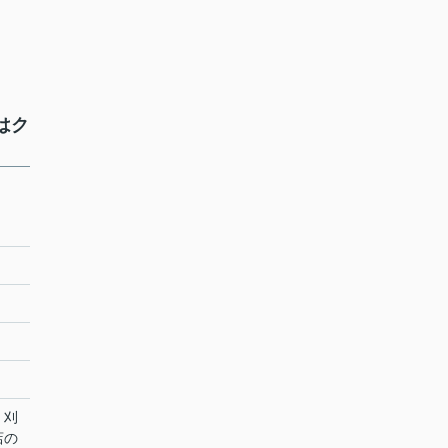
はク
 刈
店の