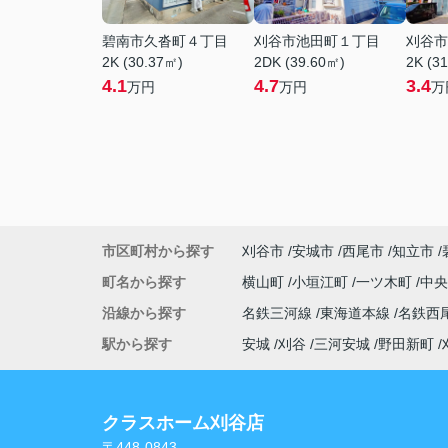
碧南市久沓町４丁目
刈谷市池田町１丁目
刈谷市
2K (30.37㎡)
2DK (39.60㎡)
2K (3
4.1
4.7
3.4
万円
万円
万
市区町村から探す
刈谷市
安城市
西尾市
知立市
町名から探す
横山町
小垣江町
一ツ木町
中
沿線から探す
名鉄三河線
東海道本線
名鉄西
駅から探す
安城
刈谷
三河安城
野田新町
クラスホーム刈谷店
〒448-0843