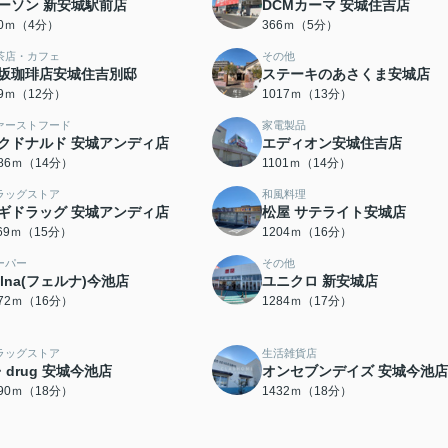
ーソン 新安城駅前店
DCMカーマ 安城住吉店
70ｍ（4分）
366ｍ（5分）
茶店・カフェ
その他
坂珈琲店安城住吉別邸
ステーキのあさくま安城店
89ｍ（12分）
1017ｍ（13分）
ァーストフード
家電製品
クドナルド 安城アンディ店
エディオン安城住吉店
086ｍ（14分）
1101ｍ（14分）
ラッグストア
和風料理
ギドラッグ 安城アンディ店
松屋 サテライト安城店
169ｍ（15分）
1204ｍ（16分）
ーパー
その他
elna(フェルナ)今池店
ユニクロ 新安城店
272ｍ（16分）
1284ｍ（17分）
ラッグストア
生活雑貨店
・drug 安城今池店
オンセブンデイズ 安城今池店
390ｍ（18分）
1432ｍ（18分）