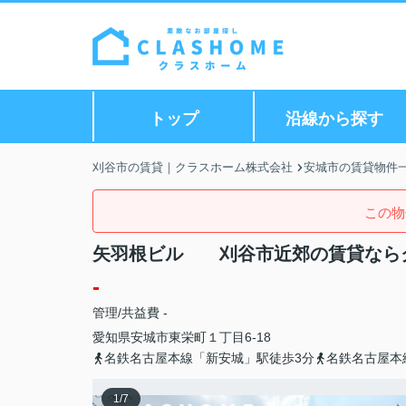
トップ
沿線から探す
刈谷市の賃貸｜クラスホーム株式会社
安城市の賃貸物件
この物
矢羽根ビル 刈谷市近郊の賃貸なら
-
管理/共益費 -
愛知県
安城市
東栄町
１丁目6-18
名鉄名古屋本線「新安城」駅徒歩3分
名鉄名古屋本
1
/
7