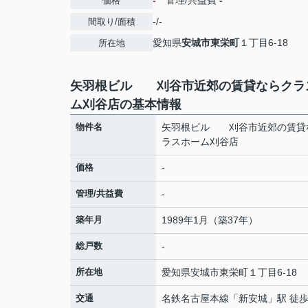
-
管理/共益費
-
価格
-/-
間取り/面積
愛知県
安城市
東栄町
１丁目6-18
所在地
矢羽根ビル 刈谷市近郊の賃貸ならクラ
ム刈谷店の基本情報
物件名
矢羽根ビル 刈谷市近郊の賃貸
ラスホーム刈谷店
価格
-
管理/共益費
-
築年月
1989年1月（築37年）
総戸数
-
所在地
愛知県
安城市
東栄町
１丁目6-18
交通
名鉄名古屋本線
「
新安城
」駅 徒歩