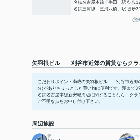
名鉄名古屋本線
「
牛田
」駅 徒歩3
名鉄三河線
「
三河八橋
」駅 徒歩3
矢羽根ビル 刈谷市近郊の賃貸ならクラス
こだわりポイント満載の矢羽根ビル 刈谷市近郊の
分)がありちょっとした買い物に便利です。駅まで
名鉄名古屋本線新安城周辺に関することなら、クラスホ
ご不明な点をお申し付け下さい。
周辺施設
駅
コ