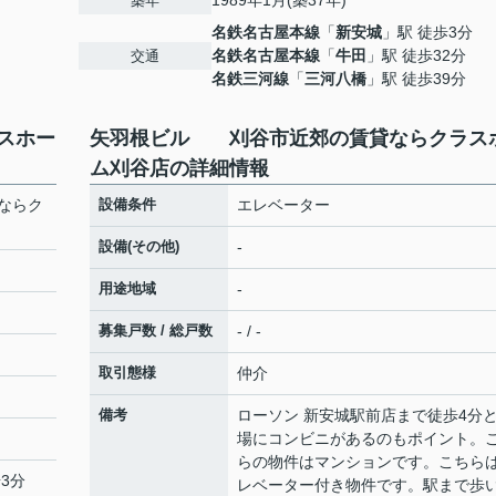
1989年1月(築37年)
築年
名鉄名古屋本線
「
新安城
」駅 徒歩3分
名鉄名古屋本線
「
牛田
」駅 徒歩32分
交通
名鉄三河線
「
三河八橋
」駅 徒歩39分
スホー
矢羽根ビル 刈谷市近郊の賃貸ならクラス
ム刈谷店の詳細情報
ならク
設備条件
エレベーター
設備(その他)
-
用途地域
-
募集戸数 / 総戸数
- / -
取引態様
仲介
備考
ローソン 新安城駅前店まで徒歩4分
場にコンビニがあるのもポイント。
らの物件はマンションです。こちら
3分
レベーター付き物件です。駅まで歩