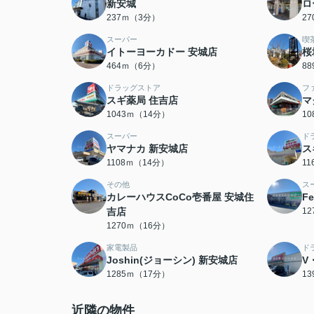
新安城
ロ
237ｍ（3分）
2
スーパー
喫
イトーヨーカドー 安城店
桜
464ｍ（6分）
8
ドラッグストア
フ
スギ薬局 住吉店
マ
1043ｍ（14分）
1
スーパー
ド
ヤマナカ 新安城店
ス
1108ｍ（14分）
1
その他
ス
カレーハウスCoCo壱番屋 安城住
F
吉店
1
1270ｍ（16分）
家電製品
ド
Joshin(ジョーシン) 新安城店
V
1285ｍ（17分）
1
近隣の物件