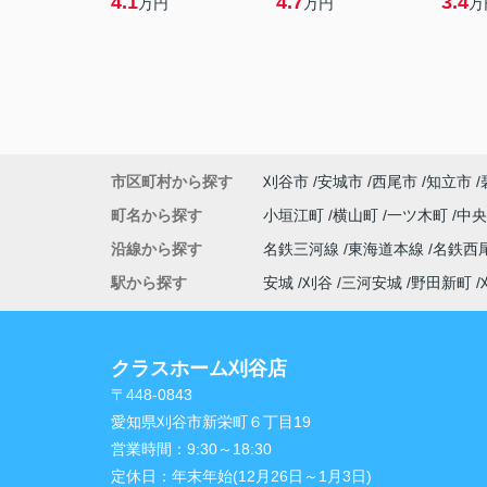
4.1
4.7
3.4
万円
万円
万
市区町村から探す
刈谷市
安城市
西尾市
知立市
町名から探す
小垣江町
横山町
一ツ木町
中
沿線から探す
名鉄三河線
東海道本線
名鉄西
駅から探す
安城
刈谷
三河安城
野田新町
クラスホーム刈谷店
〒448-0843
愛知県刈谷市新栄町６丁目19
営業時間：
9:30～18:30
定休日：
年末年始(12月26日～1月3日)