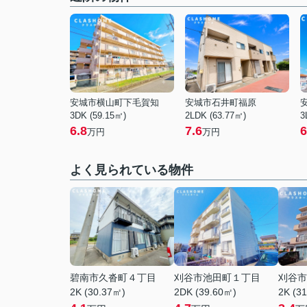
安城市横山町下毛賀知
安城市石井町福原
3DK (59.15㎡)
2LDK (63.77㎡)
3
6.8
7.6
6
万円
万円
よく見られている物件
碧南市久沓町４丁目
刈谷市池田町１丁目
刈谷市
2K (30.37㎡)
2DK (39.60㎡)
2K (3