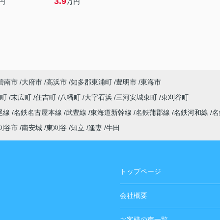
3.9
円
万円
碧南市
大府市
高浜市
知多郡東浦町
豊明市
東海市
央町
末広町
住吉町
八幡町
大字石浜
三河安城東町
東刈谷町
尾線
名鉄名古屋本線
武豊線
東海道新幹線
名鉄蒲郡線
名鉄河和線
名
刈谷市
南安城
東刈谷
知立
逢妻
牛田
トップページ
会社概要
お客様の声一覧