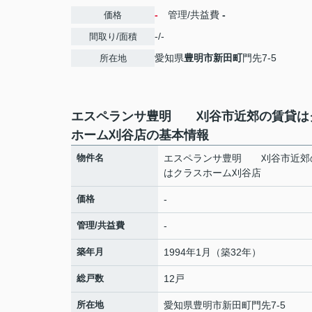
-
管理/共益費
-
価格
-/-
間取り/面積
愛知県
豊明市
新田町
門先7-5
所在地
エスペランサ豊明 刈谷市近郊の賃貸は
ホーム刈谷店の基本情報
物件名
エスペランサ豊明 刈谷市近郊
はクラスホーム刈谷店
価格
-
管理/共益費
-
築年月
1994年1月（築32年）
総戸数
12戸
所在地
愛知県
豊明市
新田町
門先7-5