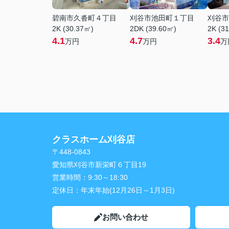
碧南市久沓町４丁目
刈谷市池田町１丁目
刈谷市
2K (30.37㎡)
2DK (39.60㎡)
2K (3
4.1
4.7
3.4
万円
万円
万
クラスホーム刈谷店
〒448-0843
愛知県刈谷市新栄町６丁目19
営業時間：
9:30～18:30
定休日：
年末年始(12月26日～1月3日)
お問い合わせ