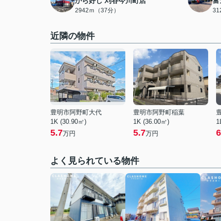
から好し 刈谷今川町店
富
2942ｍ（37分）
3
近隣の物件
豊明市阿野町大代
豊明市阿野町稲葉
1K (30.90㎡)
1K (36.00㎡)
1
5.7
5.7
6
万円
万円
よく見られている物件