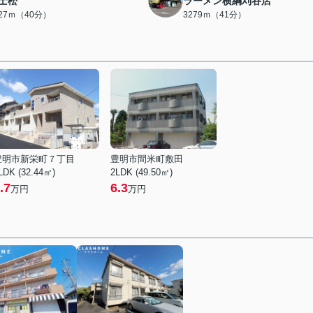
士松
ラーメン横綱刈谷店
127ｍ（40分）
3279ｍ（41分）
豊明市新栄町７丁目
豊明市間米町敷田
LDK (32.44㎡)
2LDK (49.50㎡)
.7
6.3
万円
万円