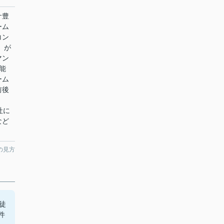
サ豊
ーム
コン
」が
マン
能
ーム
前後
当社に
など
の見方
徒
件