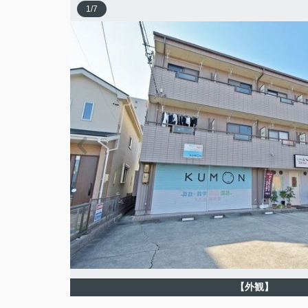
1
/
7
【外観】