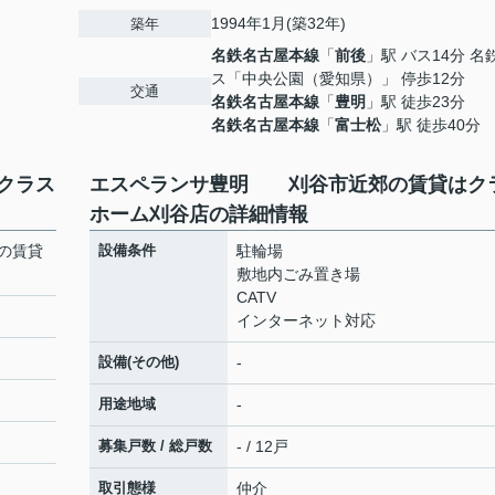
1994年1月(築32年)
築年
名鉄名古屋本線
「
前後
」駅 バス14分 名
ス「中央公園（愛知県）」 停歩12分
交通
名鉄名古屋本線
「
豊明
」駅 徒歩23分
名鉄名古屋本線
「
富士松
」駅 徒歩40分
クラス
エスペランサ豊明 刈谷市近郊の賃貸はク
ホーム刈谷店の詳細情報
の賃貸
設備条件
駐輪場
敷地内ごみ置き場
CATV
インターネット対応
設備(その他)
-
用途地域
-
募集戸数 / 総戸数
- / 12戸
取引態様
仲介