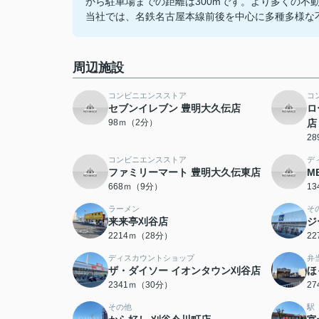
から駐車場までの距離は300mです。より多くの不
当社では、名鉄名古屋本線前後を中心に多種多様な
周辺施設
コンビニエンスストア
コ
セブンイレブン 豊明大久伝店
ロ
98ｍ（2分）
店
2
コンビニエンスストア
デ
ファミリーマート 豊明大久伝東店
M
668ｍ（9分）
1
ラーメン
そ
来来亭刈谷店
ジ
2214ｍ（28分）
2
ディスカウントショップ
弁
ザ・ダイソー イオンタウン刈谷店
ほ
2341ｍ（30分）
2
その他
駅