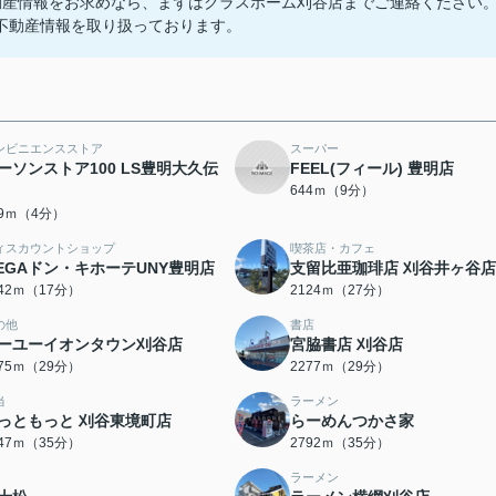
動産情報をお求めなら、まずはクラスホーム刈谷店までご連絡ください
不動産情報を取り扱っております。
ンビニエンスストア
スーパー
ーソンストア100 LS豊明大久伝
FEEL(フィール) 豊明店
644ｍ（9分）
89ｍ（4分）
ィスカウントショップ
喫茶店・カフェ
EGAドン・キホーテUNY豊明店
支留比亜珈琲店 刈谷井ヶ谷店
342ｍ（17分）
2124ｍ（27分）
の他
書店
ーユーイオンタウン刈谷店
宮脇書店 刈谷店
275ｍ（29分）
2277ｍ（29分）
当
ラーメン
っともっと 刈谷東境町店
らーめんつかさ家
747ｍ（35分）
2792ｍ（35分）
ラーメン