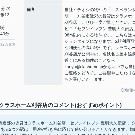
4分 名
備考
当社イチオシの物件の「エスペラン
歩12
明 刈谷市近郊の賃貸はクラスホ
刈谷店」。ぜひ一度ご覧ください。
3分
ビニ「セブンイレブン 豊明大久伝店
40分
98m以内にある物件です。こちらは
ションタイプになります。2駅利用可
情報の見方
な利便性の高い物件です。クラスホ
刈谷店が公開中の、名鉄名古屋本線
近くにある物件のことなら
kariya@clashome.jpからいつでも
ご連絡をどうぞ。ご要望やこだわり
もお受けいたします。
情報
ラスホーム刈谷店のコメント(おすすめポイント)
近郊の賃貸はクラスホーム刈谷店。セブンイレブン 豊明大久伝店まで
にある2つの駅は、用途や行き先に応じて使い分けることができます。物