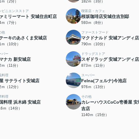
51ｍ（2分）
182ｍ（3分）
ンビニエンスストア
喫茶店・カフェ
ァミリーマート 安城住吉町店
桜坂珈琲店安城住吉別邸
24ｍ（7分）
593ｍ（8分）
の他
ファーストフード
テーキのあさくま安城店
マクドナルド 安城アンディ店
21ｍ（10分）
790ｍ（10分）
ーパー
ドラッグストア
マナカ 新安城店
スギドラッグ 安城アンディ店
12ｍ（11分）
873ｍ（11分）
風料理
スーパー
屋 サテライト安城店
Felna(フェルナ)今池店
22ｍ（12分）
976ｍ（13分）
華料理
その他
国料理 浜木綿 安城店
カレーハウスCoCo壱番屋 安
116ｍ（14分）
吉店
1140ｍ（15分）