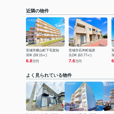
近隣の物件
安城市横山町下毛賀知
安城市石井町福原
3DK (59.15㎡)
2LDK (63.77㎡)
3
6.8
7.6
6
万円
万円
よく見られている物件