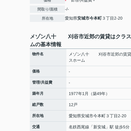
-
管理/共益費
-
価格
-/-
間取り/面積
愛知県
安城市
今本町
３丁目2-20
所在地
メゾン八十 刈谷市近郊の賃貸はクラス
ムの基本情報
物件名
メゾン八十 刈谷市近郊の賃貸
スホーム
価格
-
管理/共益費
-
築年月
1977年1月（築49年）
総戸数
12戸
所在地
愛知県
安城市
今本町
３丁目2-20
交通
名鉄西尾線
「
新安城
」駅 徒歩5分