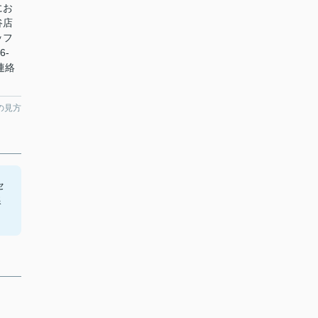
にお
谷店
ッフ
6-
ご連絡
の見方
セ
線