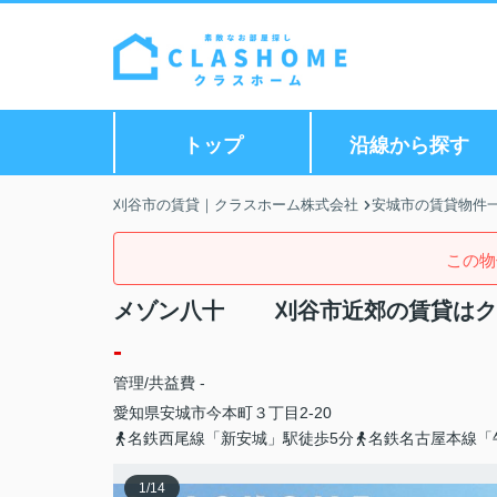
トップ
沿線から探す
刈谷市の賃貸｜クラスホーム株式会社
安城市の賃貸物件
この物
メゾン八十 刈谷市近郊の賃貸はク
-
管理/共益費 -
愛知県
安城市
今本町
３丁目2-20
名鉄西尾線「新安城」駅徒歩5分
名鉄名古屋本線「
1
/
14