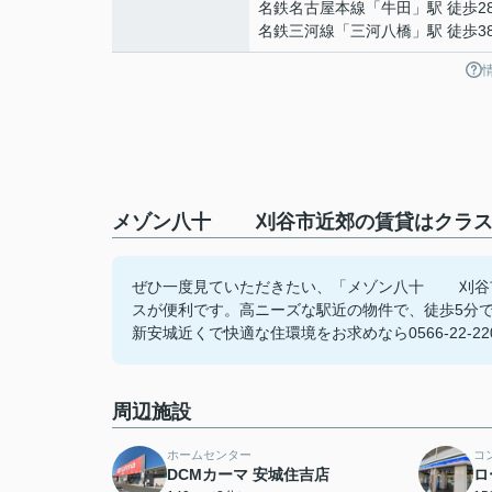
名鉄名古屋本線
「
牛田
」駅 徒歩2
名鉄三河線
「
三河八橋
」駅 徒歩3
メゾン八十 刈谷市近郊の賃貸はクラスホ
ぜひ一度見ていただきたい、「メゾン八十 刈谷市
スが便利です。高ニーズな駅近の物件で、徒歩5分
新安城近くで快適な住環境をお求めなら0566-22-
周辺施設
ホームセンター
コ
DCMカーマ 安城住吉店
ロ