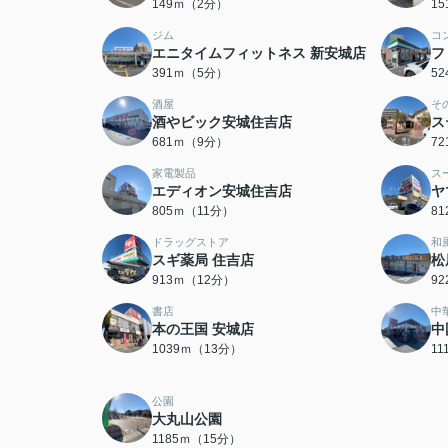
149ｍ（2分）
1
ジム
コ
エニタイムフィットネス 新安城店
フ
391ｍ（5分）
5
酒屋
そ
酒やビック安城住吉店
ス
681ｍ（9分）
7
家電製品
ス
エディオン安城住吉店
ヤ
805ｍ（11分）
8
ドラッグストア
和
スギ薬局 住吉店
松
913ｍ（12分）
9
書店
中
本の王国 安城店
中
1039ｍ（13分）
1
公園
大丸山公園
1185ｍ（15分）