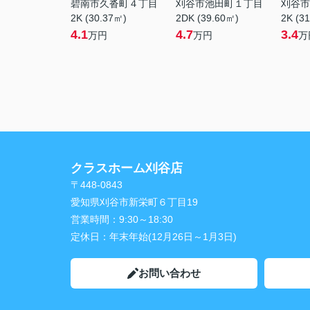
碧南市久沓町４丁目
刈谷市池田町１丁目
刈谷市
2K (30.37㎡)
2DK (39.60㎡)
2K (3
4.1
4.7
3.4
万円
万円
万
クラスホーム刈谷店
〒448-0843
愛知県刈谷市新栄町６丁目19
営業時間：
9:30～18:30
定休日：
年末年始(12月26日～1月3日)
お問い合わせ