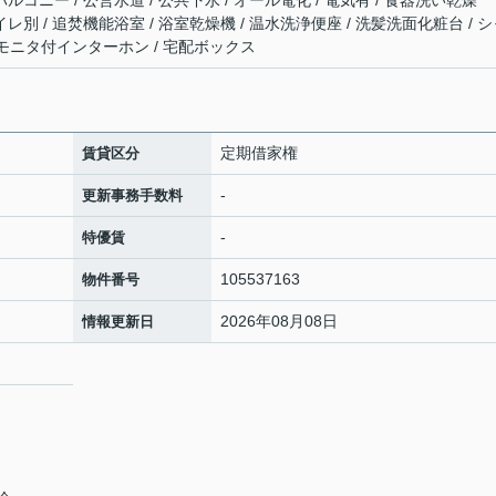
ルコニー / 公営水道 / 公共下水 / オール電化 / 電気有 / 食器洗い乾燥
イレ別 / 追焚機能浴室 / 浴室乾燥機 / 温水洗浄便座 / 洗髪洗面化粧台 / 
 TVモニタ付インターホン / 宅配ボックス
定期借家権
賃貸区分
-
更新事務手数料
-
特優賃
105537163
物件番号
2026年08月08日
情報更新日