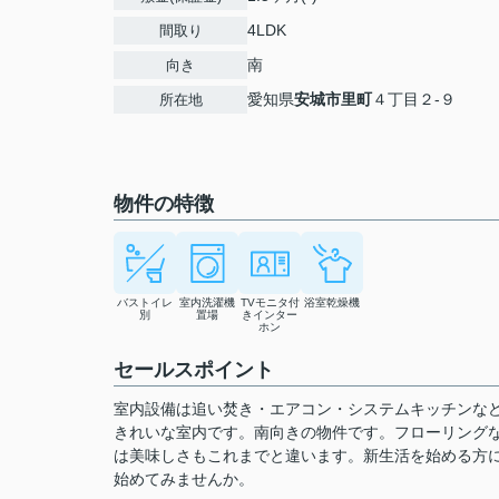
4LDK
間取り
南
向き
愛知県
安城市
里町
４丁目２-９
所在地
物件の特徴
バストイレ
室内洗濯機
TVモニタ付
浴室乾燥機
別
置場
きインター
ホン
セールスポイント
室内設備は追い焚き・エアコン・システムキッチンな
きれいな室内です。南向きの物件です。フローリング
は美味しさもこれまでと違います。新生活を始める方に
始めてみませんか。