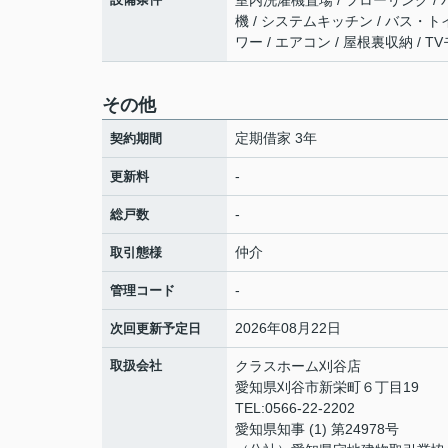
室内洗濯機置場 / フローリング / バ
機 / システムキッチン / バス・ト
ワー / エアコン / 屋根裏収納 /
その他
定期借家 3年
契約期間
-
更新料
-
総戸数
仲介
取引態様
-
管理コード
2026年08月22日
次回更新予定日
取扱会社
クラスホーム刈谷店
愛知県刈谷市新栄町６丁目19
TEL:0566-22-2202
愛知県知事 (1) 第24978号