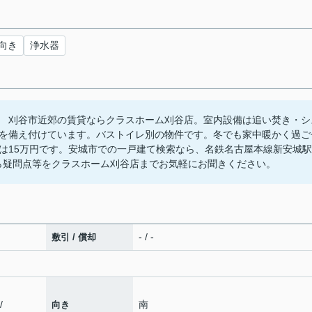
向き
浄水器
 刈谷市近郊の賃貸ならクラスホーム刈谷店。室内設備は追い焚き・シ
を備え付けています。バストイレ別の物件です。冬でも家中暖かく過ご
は15万円です。安城市での一戸建て検索なら、名鉄名古屋本線新安城駅
02から疑問点等をクラスホーム刈谷店までお気軽にお聞きください。
- / -
敷引 / 償却
/
南
向き