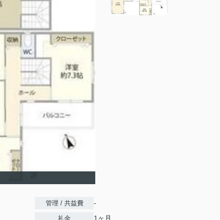
-
管理 / 共益費
1ヶ月
礼金