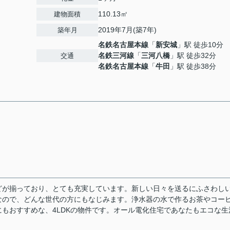
110.13㎡
建物面積
2019年7月(築7年)
築年月
名鉄名古屋本線
「
新安城
」駅 徒歩10分
名鉄三河線
「
三河八橋
」駅 徒歩32分
交通
名鉄名古屋本線
「
牛田
」駅 徒歩38分
どが揃っており、とても充実しています。新しい日々を送るにふさわし
なので、どんな世代の方にもなじみます。浄水器の水で作るお茶やコー
もおすすめな、4LDKの物件です。オール電化住宅であなたもエコな生