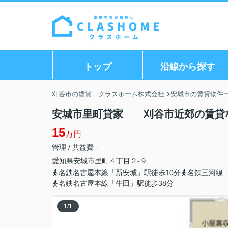
トップ
沿線から探す
刈谷市の賃貸｜クラスホーム株式会社
安城市の賃貸物件
安城市里町貸家 刈谷市近郊の賃貸な
15
万円
管理 / 共益費 -
愛知県
安城市
里町
４丁目２-９
名鉄名古屋本線「新安城」駅徒歩10分
名鉄三河線「
名鉄名古屋本線「牛田」駅徒歩38分
1
/
1