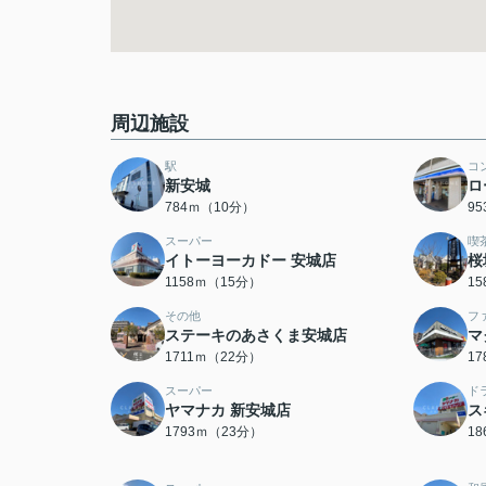
周辺施設
駅
コ
新安城
ロ
784ｍ（10分）
9
スーパー
喫
イトーヨーカドー 安城店
桜
1158ｍ（15分）
1
その他
フ
ステーキのあさくま安城店
マ
1711ｍ（22分）
1
スーパー
ド
ヤマナカ 新安城店
ス
1793ｍ（23分）
1