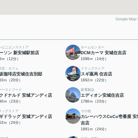
Google Ma
ンビニエンスストア
ホームセンター
ーソン 新安城駅前店
DCMカーマ 安城住吉店
53ｍ（12分）
1098ｍ（14分）
茶店・カフェ
ドラッグストア
坂珈琲店安城住吉別邸
スギ薬局 住吉店
583ｍ（20分）
1692ｍ（22分）
ァーストフード
家電製品
クドナルド 安城アンディ店
エディオン安城住吉店
780ｍ（23分）
1786ｍ（23分）
ラッグストア
その他
ギドラッグ 安城アンディ店
カレーハウスCoCo壱番屋 安
863ｍ（24分）
吉店
1891ｍ（24分）