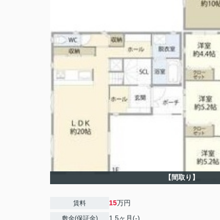
【間取り】
15
万円
賃料
1.5ヶ月(-)
敷金(保証金)