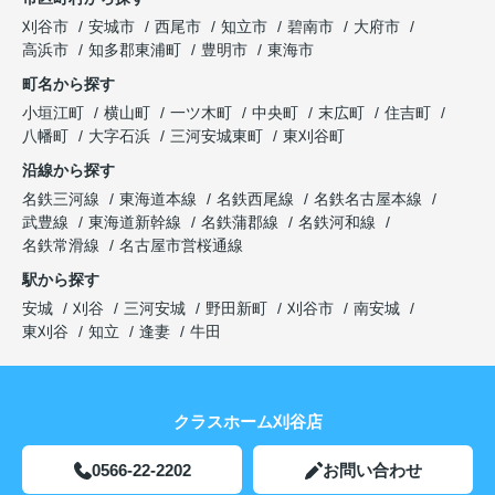
刈谷市
安城市
西尾市
知立市
碧南市
大府市
高浜市
知多郡東浦町
豊明市
東海市
町名から探す
小垣江町
横山町
一ツ木町
中央町
末広町
住吉町
八幡町
大字石浜
三河安城東町
東刈谷町
沿線から探す
名鉄三河線
東海道本線
名鉄西尾線
名鉄名古屋本線
武豊線
東海道新幹線
名鉄蒲郡線
名鉄河和線
名鉄常滑線
名古屋市営桜通線
駅から探す
安城
刈谷
三河安城
野田新町
刈谷市
南安城
東刈谷
知立
逢妻
牛田
クラスホーム刈谷店
0566-22-2202
お問い合わせ