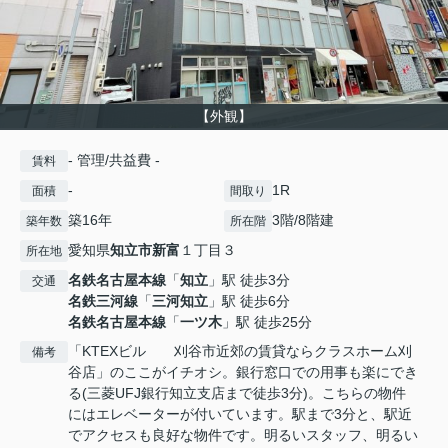
【外観】
- 管理/共益費 -
賃料
-
1R
面積
間取り
築16年
3階/8階建
築年数
所在階
愛知県
知立市
新富
１丁目３
所在地
名鉄名古屋本線
「
知立
」駅 徒歩3分
交通
名鉄三河線
「
三河知立
」駅 徒歩6分
名鉄名古屋本線
「
一ツ木
」駅 徒歩25分
「KTEXビル 刈谷市近郊の賃貸ならクラスホーム刈
備考
谷店」のここがイチオシ。銀行窓口での用事も楽にでき
る(三菱UFJ銀行知立支店まで徒歩3分)。こちらの物件
にはエレベーターが付いています。駅まで3分と、駅近
でアクセスも良好な物件です。明るいスタッフ、明るい