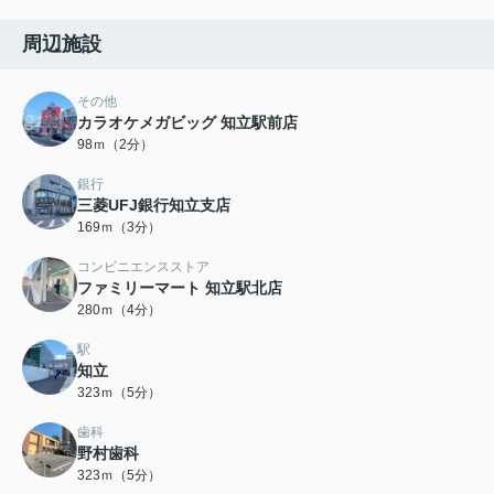
周辺施設
その他
カラオケメガビッグ 知立駅前店
98ｍ（2分）
銀行
三菱UFJ銀行知立支店
169ｍ（3分）
コンビニエンスストア
ファミリーマート 知立駅北店
280ｍ（4分）
駅
知立
323ｍ（5分）
歯科
野村歯科
323ｍ（5分）