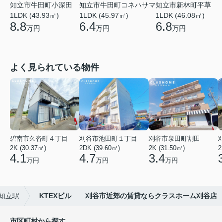
知立市牛田町小深田
知立市牛田町コネハサマ
知立市新林町平草
1LDK (43.93㎡)
1LDK (45.97㎡)
1LDK (46.08㎡)
8.8
6.4
6.8
万円
万円
万円
よく見られている物件
碧南市久沓町４丁目
刈谷市池田町１丁目
刈谷市泉田町割田
2K (30.37㎡)
2DK (39.60㎡)
2K (31.50㎡)
2
4.1
4.7
3.4
万円
万円
万円
知立駅
KTEXビル 刈谷市近郊の賃貸ならクラスホーム刈谷店
市区町村から探す