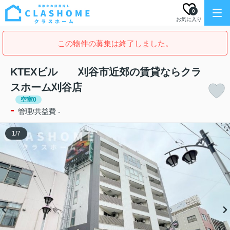
0
お気に入り
この物件の募集は終了しました。
KTEXビル 刈谷市近郊の賃貸ならクラ
スホーム刈谷店
空室0
-
管理/共益費 -
1
/
7