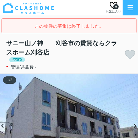
0
お気に入り
この物件の募集は終了しました。
サニー山ノ神 刈谷市の賃貸ならクラ
スホーム刈谷店
空室0
-
管理/共益費 -
1
/
2