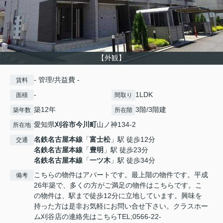
【外観】
- 管理/共益費 -
賃料
-
1LDK
面積
間取り
築12年
3階/3階建
築年数
所在階
愛知県
刈谷市
今川町
山ノ神134-2
所在地
名鉄名古屋本線
「
富士松
」駅 徒歩12分
交通
名鉄名古屋本線
「
豊明
」駅 徒歩23分
名鉄名古屋本線
「
一ツ木
」駅 徒歩34分
こちらの物件はアパートです。最上階の物件です。平成
備考
26年築で、多くの方がご満足の物件はこちらです。こ
の物件は、駅まで徒歩12分に立地しています。興味を
持った方は是非お気軽にお問い合せ下さい。クラスホー
ム刈谷店の連絡先はこちらTEL;0566-22-