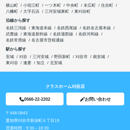
横山町
小垣江町
一ツ木町
中央町
末広町
住吉町
八幡町
大字石浜
三河安城東町
東刈谷町
沿線から探す
名鉄三河線
東海道本線
名鉄西尾線
名鉄名古屋本線
武豊線
東海道新幹線
名鉄蒲郡線
名鉄河和線
名鉄常滑線
名古屋市営桜通線
駅から探す
安城
刈谷
三河安城
野田新町
刈谷市
南安城
東刈谷
逢妻
知立
北安城
クラスホーム刈谷店
0566-22-2202
お問い合わせ
〒448-0843
愛知県刈谷市新栄町６丁目19
営業時間：
9:30～18:30