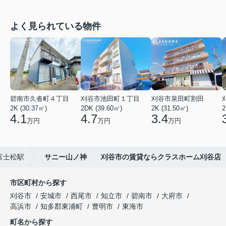
よく見られている物件
碧南市久沓町４丁目
刈谷市池田町１丁目
刈谷市泉田町割田
2K (30.37㎡)
2DK (39.60㎡)
2K (31.50㎡)
2
4.1
4.7
3.4
万円
万円
万円
富士松駅
サニー山ノ神 刈谷市の賃貸ならクラスホーム刈谷店
市区町村から探す
刈谷市
安城市
西尾市
知立市
碧南市
大府市
高浜市
知多郡東浦町
豊明市
東海市
町名から探す