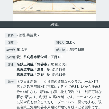
【外観】
- 管理/共益費 -
賃料
-
2LDK
面積
間取り
築13年
1-2階/2階建
築年数
所在階
愛知県
刈谷市
新栄町
７丁目1-3
所在地
名鉄三河線
「
刈谷市
」駅 徒歩8分
交通
東海道本線
「
逢妻
」駅 徒歩19分
東海道本線
「
刈谷
」駅 徒歩21分
ネフェル新栄 刈谷市の賃貸ならクラスホーム刈谷
備考
店：名鉄三河線刈谷市駅にも近くて便利。駅から徒歩8
分の物件なら、駅前のお買い物も便利です。利用可能な
駅が2駅あり、利便性の高い物件です。テラスハウスは
玄関や庭も独立しており、プライバシー面でも安心。現
在名鉄三河線刈谷市周辺の戸建てを続々と公開中です。