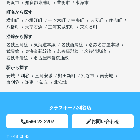
高浜市
知多郡東浦町
豊明市
東海市
町名から探す
横山町
小垣江町
一ツ木町
中央町
末広町
住吉町
八幡町
大字石浜
三河安城東町
東刈谷町
沿線から探す
名鉄三河線
東海道本線
名鉄西尾線
名鉄名古屋本線
武豊線
東海道新幹線
名鉄蒲郡線
名鉄河和線
名鉄常滑線
名古屋市営桜通線
駅から探す
安城
刈谷
三河安城
野田新町
刈谷市
南安城
東刈谷
逢妻
知立
北安城
クラスホーム刈谷店
0566-22-2202
お問い合わせ
〒448-0843