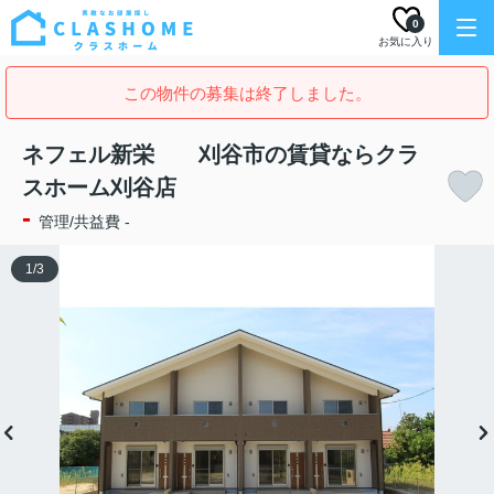
0
お気に入り
この物件の募集は終了しました。
ネフェル新栄 刈谷市の賃貸ならクラ
スホーム刈谷店
-
管理/共益費 -
1
/
3