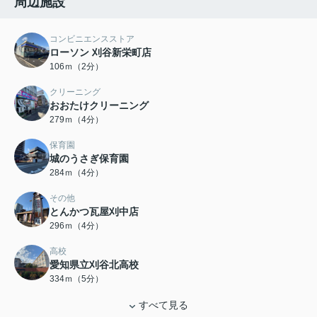
周辺施設
コンビニエンスストア
ローソン 刈谷新栄町店
106ｍ（2分）
クリーニング
おおたけクリーニング
279ｍ（4分）
保育園
城のうさぎ保育園
284ｍ（4分）
その他
とんかつ瓦屋刈中店
296ｍ（4分）
高校
愛知県立刈谷北高校
334ｍ（5分）
すべて見る