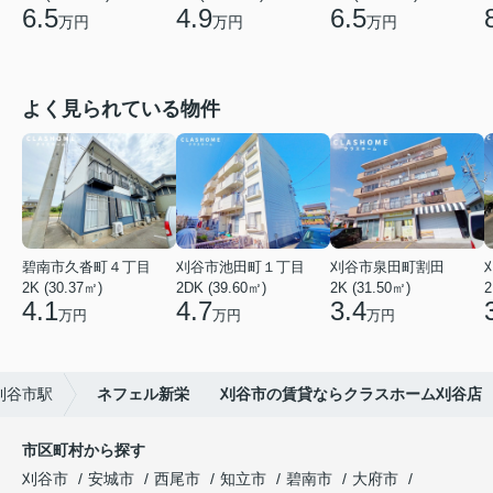
6.5
4.9
6.5
万円
万円
万円
よく見られている物件
碧南市久沓町４丁目
刈谷市池田町１丁目
刈谷市泉田町割田
2K (30.37㎡)
2DK (39.60㎡)
2K (31.50㎡)
2
4.1
4.7
3.4
万円
万円
万円
刈谷市駅
ネフェル新栄 刈谷市の賃貸ならクラスホーム刈谷店
市区町村から探す
刈谷市
安城市
西尾市
知立市
碧南市
大府市