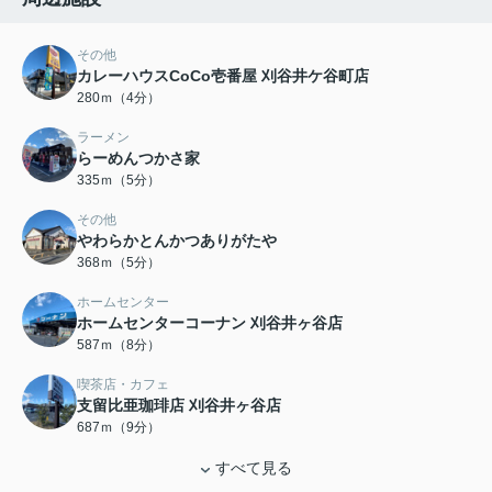
その他
カレーハウスCoCo壱番屋 刈谷井ケ谷町店
280ｍ（4分）
ラーメン
らーめんつかさ家
335ｍ（5分）
その他
やわらかとんかつありがたや
368ｍ（5分）
ホームセンター
ホームセンターコーナン 刈谷井ヶ谷店
587ｍ（8分）
喫茶店・カフェ
支留比亜珈琲店 刈谷井ヶ谷店
687ｍ（9分）
すべて見る