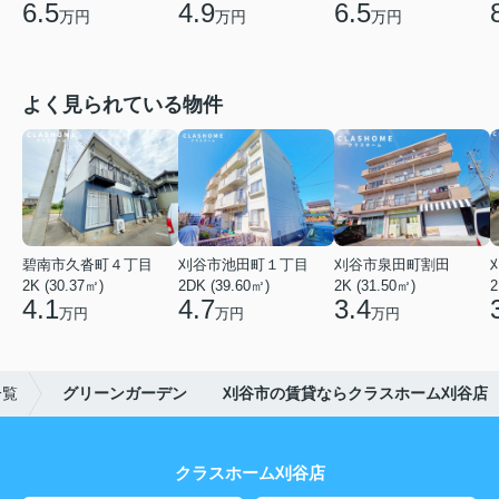
6.5
4.9
6.5
万円
万円
万円
よく見られている物件
碧南市久沓町４丁目
刈谷市池田町１丁目
刈谷市泉田町割田
2K (30.37㎡)
2DK (39.60㎡)
2K (31.50㎡)
2
4.1
4.7
3.4
万円
万円
万円
一覧
グリーンガーデン 刈谷市の賃貸ならクラスホーム刈谷店
クラスホーム刈谷店