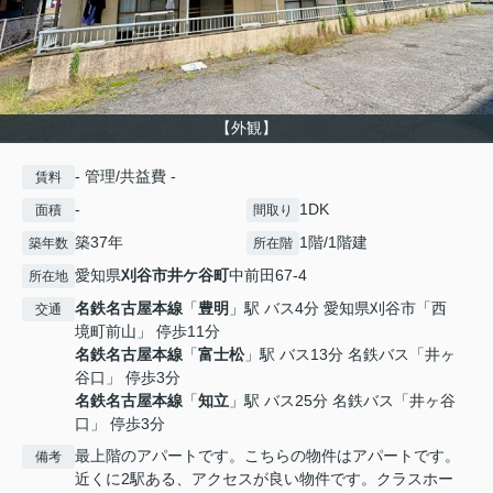
【外観】
- 管理/共益費 -
賃料
-
1DK
面積
間取り
築37年
1階/1階建
築年数
所在階
愛知県
刈谷市
井ケ谷町
中前田67-4
所在地
名鉄名古屋本線
「
豊明
」駅 バス4分 愛知県刈谷市「西
交通
境町前山」 停歩11分
名鉄名古屋本線
「
富士松
」駅 バス13分 名鉄バス「井ヶ
谷口」 停歩3分
名鉄名古屋本線
「
知立
」駅 バス25分 名鉄バス「井ヶ谷
口」 停歩3分
最上階のアパートです。こちらの物件はアパートです。
備考
近くに2駅ある、アクセスが良い物件です。クラスホー