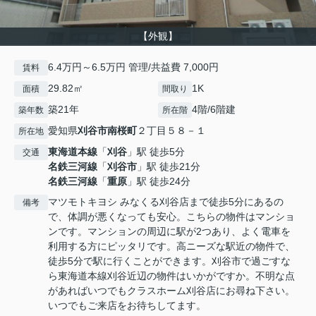
【外観】
6.4万円～6.5万円 管理/共益費 7,000円
賃料
29.82㎡
1K
面積
間取り
築21年
4階/6階建
築年数
所在階
愛知県
刈谷市
南桜町
２丁目５８－１
所在地
東海道本線
「
刈谷
」駅 徒歩5分
交通
名鉄三河線
「
刈谷市
」駅 徒歩21分
名鉄三河線
「
重原
」駅 徒歩24分
マツモトキヨシ みなくる刈谷店まで徒歩5分にあるの
備考
で、体調が悪くなっても安心。こちらの物件はマンショ
ンです。マンションの周辺に駅が2つあり、よく電車を
利用する方にピッタリです。高ニーズな駅近の物件で、
徒歩5分で駅に行くことができます。刈谷市で過ごすな
ら東海道本線刈谷近辺の物件はいかがですか。不明な点
があればいつでもクラスホーム刈谷店にお尋ね下さい。
いつでもご来店をお待ちしてます。