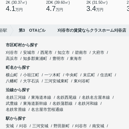
2K (30.37㎡)
2DK (39.60㎡)
2K (31.50㎡)
2
4.1
4.7
3.4
万円
万円
万円
谷駅
第3 OTAビル 刈谷市の賃貸ならクラスホーム刈谷店
市区町村から探す
刈谷市
安城市
西尾市
知立市
碧南市
大府市
高浜市
知多郡東浦町
豊明市
東海市
町名から探す
横山町
小垣江町
一ツ木町
中央町
末広町
住吉町
八幡町
大字石浜
三河安城東町
東刈谷町
沿線から探す
名鉄三河線
東海道本線
名鉄西尾線
名鉄名古屋本線
武豊線
東海道新幹線
名鉄蒲郡線
名鉄河和線
名鉄常滑線
名古屋市営桜通線
駅から探す
安城
刈谷
三河安城
野田新町
刈谷市
南安城