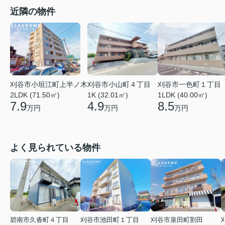
近隣の物件
刈谷市小垣江町上半ノ木
刈谷市小山町４丁目
刈谷市一色町１丁目
2LDK (71.50㎡)
1K (32.01㎡)
1LDK (40.00㎡)
7.9
4.9
8.5
万円
万円
万円
よく見られている物件
碧南市久沓町４丁目
刈谷市池田町１丁目
刈谷市泉田町割田