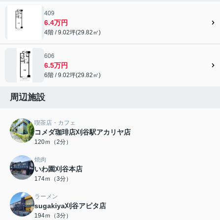
409
6.4万円
4階 / 9.02坪(29.82㎡)
606
6.5万円
6階 / 9.02坪(29.82㎡)
周辺施設
喫茶店・カフェ
コメダ珈琲店刈谷駅アカリヤ店
120ｍ（2分）
焼肉
いわ園刈谷本店
174ｍ（3分）
ラーメン
sugakiya刈谷アピタ店
194ｍ（3分）