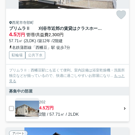
西尾市寺部町
プリムラⅡ 刈谷市近郊の賃貸はクラスホーム刈谷店
4.5
万円
管理/共益費2,300円
57.71㎡ (2LDK) /築12年 /2階建
名鉄蒲郡線「西幡豆」駅 徒歩7分
駐輪場
公共下水
プリムラⅡ：西幡豆駅にも近くて便利。室内設備は浴室乾燥機・洗面所
独立などが揃っているので、快適に過ごしやすいお部屋になり...
もっと
見る
募集中の部屋
202
4.5万円
2階 / 57.71㎡ / 2LDK
アパート