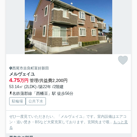
西尾市吉良町富好新田
メルヴェイユ
4.75
万円
管理/共益費2,200円
53.14㎡ (2LDK) /築22年 /2階建
名鉄蒲郡線「西幡豆」駅 徒歩56分
駐輪場
公共下水
ぜひ一度見ていただきたい、「メルヴェイユ」です。室内設備はエアコ
ン・追い焚き・BSなど大変充実しております。玄関先まで覗...
もっと見
る