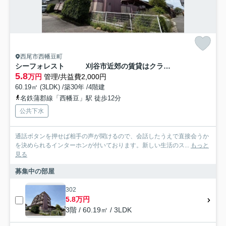
西尾市西幡豆町
シーフォレスト 刈谷市近郊の賃貸はクラスホーム刈谷店
5.8
万円
管理/共益費2,000円
60.19㎡ (3LDK) /築30年 /4階建
名鉄蒲郡線「西幡豆」駅 徒歩12分
公共下水
通話ボタンを押せば相手の声が聞けるので、会話したうえで直接会うか
を決められるインターホンが付いております。新しい生活のス...
もっと
見る
募集中の部屋
302
5.8万円
3階 / 60.19㎡ / 3LDK