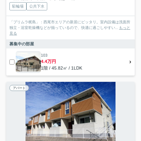
駐輪場
公共下水
「プリムラ梶島」：西尾市エリアの新居にピッタリ。室内設備は洗面所
独立・浴室乾燥機などが揃っているので、快適に過ごしやすい...
もっと
見る
募集中の部屋
103
4.4万円
1階 / 45.82㎡ / 1LDK
アパート