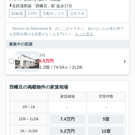
名鉄蒲郡線「西幡豆」駅 徒歩17分
駐輪場
CATV
宅配ボックス
公共下水
「Maison du Matsubara B」のここがイチオシ。知らない人が来た時で
も玄関を開ける必要がなくなるTVイン...
もっと見る
募集中の部屋
101
6.5万円
1-2階 / 74.54㎡ / 2LDK
西幡豆の掲載物件の家賃相場
家賃相場
空室件数
-
-
1R～1K
7.4万円
5室
1DK～1LDK
5.2万円
12室
2K～2LDK