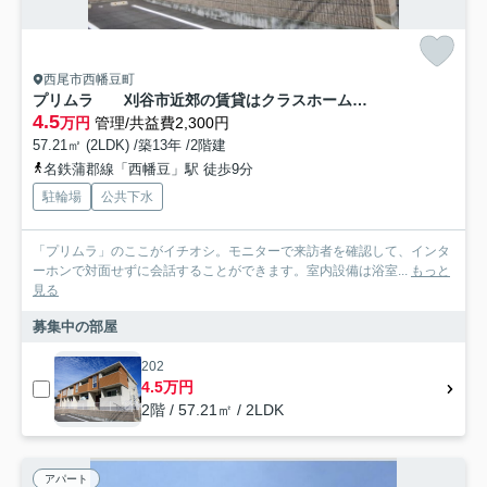
西尾市西幡豆町
プリムラ 刈谷市近郊の賃貸はクラスホーム刈谷店
4.5
万円
管理/共益費2,300円
57.21㎡ (2LDK) /築13年 /2階建
名鉄蒲郡線「西幡豆」駅 徒歩9分
駐輪場
公共下水
「プリムラ」のここがイチオシ。モニターで来訪者を確認して、インタ
ーホンで対面せずに会話することができます。室内設備は浴室...
もっと
見る
募集中の部屋
202
4.5万円
2階 / 57.21㎡ / 2LDK
アパート