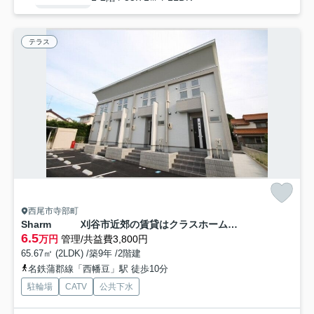
テラス
西尾市寺部町
Sharm 刈谷市近郊の賃貸はクラスホーム刈谷店
6.5
万円
管理/共益費3,800円
65.67㎡ (2LDK) /築9年 /2階建
名鉄蒲郡線「西幡豆」駅 徒歩10分
駐輪場
CATV
公共下水