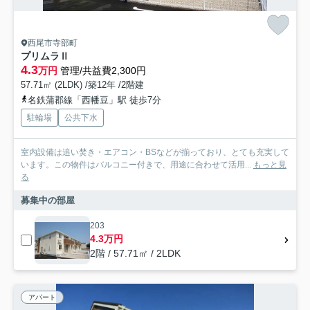
西尾市寺部町
プリムラⅡ
4.3
万円
管理/共益費2,300円
57.71㎡ (2LDK) /築12年 /2階建
名鉄蒲郡線「西幡豆」駅 徒歩7分
駐輪場
公共下水
室内設備は追い焚き・エアコン・BSなどが揃っており、とても充実して
います。この物件はバルコニー付きで、用途に合わせて活用...
もっと見
る
募集中の部屋
203
4.3万円
2階 / 57.71㎡ / 2LDK
アパート