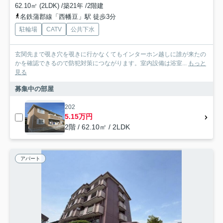
62.10㎡ (2LDK) /築21年 /2階建
名鉄蒲郡線「西幡豆」駅 徒歩3分
駐輪場
CATV
公共下水
玄関先まで覗き穴を覗きに行かなくてもインターホン越しに誰が来たの
かを確認できるので防犯対策につながります。室内設備は浴室...
もっと
見る
募集中の部屋
202
5.15万円
2階 / 62.10㎡ / 2LDK
アパート