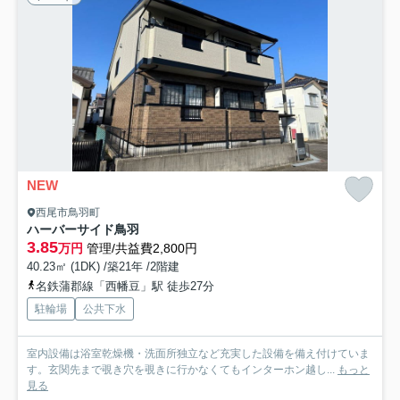
NEW
西尾市鳥羽町
ハーバーサイド鳥羽
3.85
万円
管理/共益費2,800円
40.23㎡ (1DK) /築21年 /2階建
名鉄蒲郡線「西幡豆」駅 徒歩27分
駐輪場
公共下水
室内設備は浴室乾燥機・洗面所独立など充実した設備を備え付けていま
す。玄関先まで覗き穴を覗きに行かなくてもインターホン越し...
もっと
見る