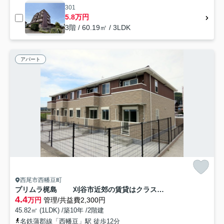
301
5.8万円
3階 / 60.19㎡ / 3LDK
アパート
西尾市西幡豆町
プリムラ梶島 刈谷市近郊の賃貸はクラスホーム刈谷店
4.4
万円
管理/共益費2,300円
45.82㎡ (1LDK) /築10年 /2階建
名鉄蒲郡線「西幡豆」駅 徒歩12分