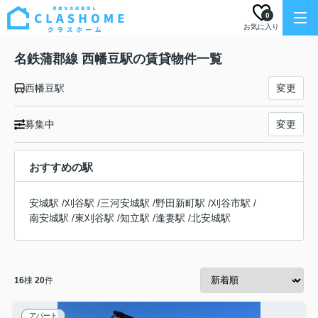
0
お気に入り
名鉄蒲郡線 西幡豆駅の賃貸物件一覧
西幡豆駅
変更
募集中
変更
おすすめの駅
安城駅
/
刈谷駅
/
三河安城駅
/
野田新町駅
/
刈谷市駅
/
南安城駅
/
東刈谷駅
/
知立駅
/
逢妻駅
/
北安城駅
16
棟
20
件
アパート