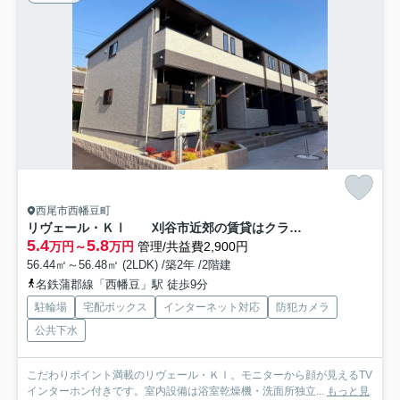
西尾市西幡豆町
リヴェール・ＫⅠ 刈谷市近郊の賃貸はクラスホーム刈谷店
5.4
5.8
万円～
万円
管理/共益費2,900円
56.44㎡～56.48㎡ (2LDK) /築2年 /2階建
名鉄蒲郡線「西幡豆」駅 徒歩9分
駐輪場
宅配ボックス
インターネット対応
防犯カメラ
公共下水
こだわりポイント満載のリヴェール・ＫⅠ。モニターから顔が見えるTV
インターホン付きです。室内設備は浴室乾燥機・洗面所独立...
もっと見