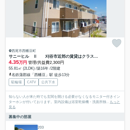
西尾市西幡豆町
サニーヒル Ⅱ 刈谷市近郊の賃貸はクラスホーム刈谷店
4.35
万円
管理/共益費2,300円
55.81㎡ (2LDK) /築16年 /2階建
名鉄蒲郡線「西幡豆」駅 徒歩13分
駐輪場
CATV
公共下水
知らない人が来た時でも玄関を開ける必要がなくなるモニター付きイン
ターホンが付いております。室内設備は浴室乾燥機・洗面所独...
もっと
見る
募集中の部屋
203