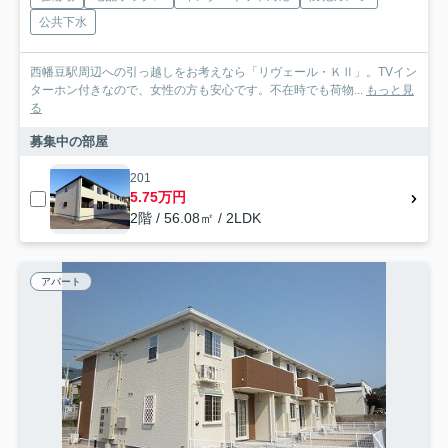
公共下水
西幡豆駅周辺への引っ越しをお考えなら「リヴェール・ＫⅡ」。TVイン
ターホン付きなので、女性の方も安心です。不在時でも荷物...
もっと見
る
募集中の部屋
201
5.75万円
2階 / 56.08㎡ / 2LDK
アパート