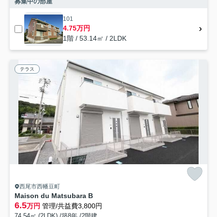
募集中の部屋
101
4.75万円
1階 / 53.14㎡ / 2LDK
テラス
西尾市西幡豆町
Maison du Matsubara B
6.5
万円
管理/共益費3,800円
74.54㎡ (2LDK) /築8年 /2階建