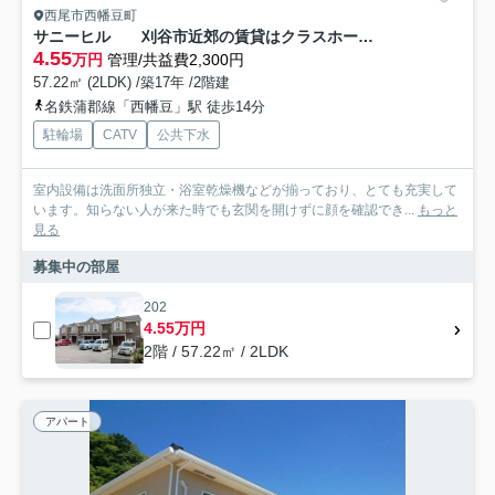
西尾市西幡豆町
サニーヒル 刈谷市近郊の賃貸はクラスホーム刈谷店
4.55
万円
管理/共益費2,300円
57.22㎡ (2LDK) /築17年 /2階建
名鉄蒲郡線「西幡豆」駅 徒歩14分
駐輪場
CATV
公共下水
室内設備は洗面所独立・浴室乾燥機などが揃っており、とても充実して
います。知らない人が来た時でも玄関を開けずに顔を確認でき...
もっと
見る
募集中の部屋
202
4.55万円
2階 / 57.22㎡ / 2LDK
アパート