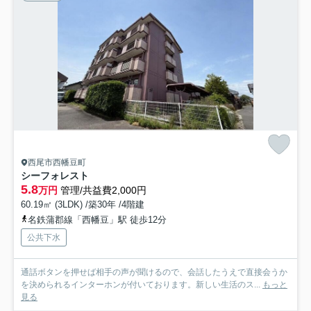
西尾市西幡豆町
シーフォレスト
5.8
万円
管理/共益費2,000円
60.19㎡ (3LDK) /築30年 /4階建
名鉄蒲郡線「西幡豆」駅 徒歩12分
公共下水
通話ボタンを押せば相手の声が聞けるので、会話したうえで直接会うか
を決められるインターホンが付いております。新しい生活のス...
もっと
見る