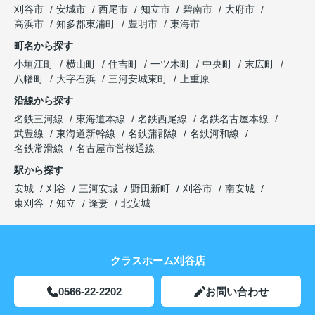
刈谷市
安城市
西尾市
知立市
碧南市
大府市
高浜市
知多郡東浦町
豊明市
東海市
町名から探す
小垣江町
横山町
住吉町
一ツ木町
中央町
末広町
八幡町
大字石浜
三河安城東町
上重原
沿線から探す
名鉄三河線
東海道本線
名鉄西尾線
名鉄名古屋本線
武豊線
東海道新幹線
名鉄蒲郡線
名鉄河和線
名鉄常滑線
名古屋市営桜通線
駅から探す
安城
刈谷
三河安城
野田新町
刈谷市
南安城
東刈谷
知立
逢妻
北安城
クラスホーム刈谷店
0566-22-2202
お問い合わせ