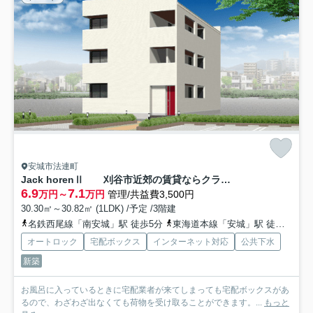
安城市法連町
Jack horenⅡ 刈谷市近郊の賃貸ならクラスホーム刈谷店
6.9
7.1
万円～
万円
管理/共益費3,500円
30.30㎡～30.82㎡ (1LDK) /予定 /3階建
名鉄西尾線「南安城」駅 徒歩5分
東海道本線「安城」駅 徒歩14分
オートロック
宅配ボックス
インターネット対応
公共下水
新築
お風呂に入っているときに宅配業者が来てしまっても宅配ボックスがあ
るので、わざわざ出なくても荷物を受け取ることができます。...
もっと