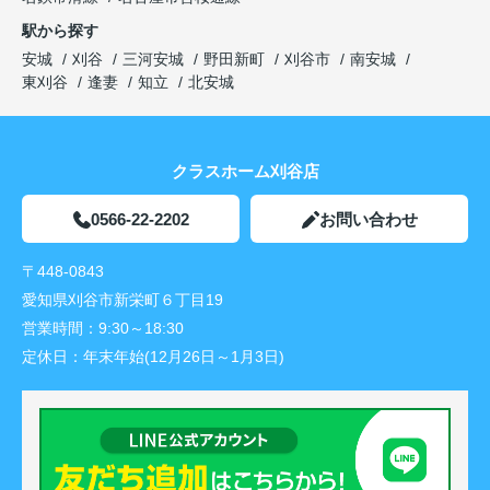
駅から探す
安城
刈谷
三河安城
野田新町
刈谷市
南安城
東刈谷
逢妻
知立
北安城
クラスホーム刈谷店
0566-22-2202
お問い合わせ
〒448-0843
愛知県刈谷市新栄町６丁目19
営業時間：
9:30～18:30
定休日：
年末年始(12月26日～1月3日)