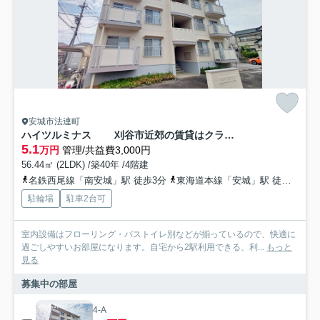
安城市法連町
ハイツルミナス 刈谷市近郊の賃貸はクラスホーム刈谷店
5.1
万円
管理/共益費3,000円
56.44㎡ (2LDK) /築40年 /4階建
名鉄西尾線「南安城」駅 徒歩3分
東海道本線「安城」駅 徒歩15分
駐輪場
駐車2台可
室内設備はフローリング・バストイレ別などが揃っているので、快適に
過ごしやすいお部屋になります。自宅から2駅利用できる、利...
もっと
見る
募集中の部屋
4-A