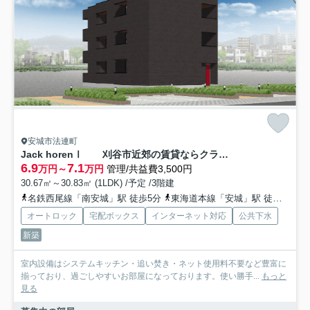
安城市法連町
Jack horenⅠ 刈谷市近郊の賃貸ならクラスホーム刈谷店
6.9
7.1
万円～
万円
管理/共益費3,500円
30.67㎡～30.83㎡ (1LDK) /予定 /3階建
名鉄西尾線「南安城」駅 徒歩5分
東海道本線「安城」駅 徒歩14分
オートロック
宅配ボックス
インターネット対応
公共下水
新築
室内設備はシステムキッチン・追い焚き・ネット使用料不要など豊富に
揃っており、過ごしやすいお部屋になっております。使い勝手...
もっと
見る