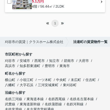
5.1万円
4階 / 56.44㎡ / 2LDK
1
刈谷市の賃貸｜クラスホーム株式会社
法連町の賃貸物件一覧
市区町村から探す
刈谷市
安城市
西尾市
知立市
碧南市
大府市
高浜市
知多郡東浦町
豊明市
東海市
町名から探す
横山町
小垣江町
一ツ木町
中央町
末広町
住吉町
八幡町
大字石浜
三河安城東町
東刈谷町
沿線から探す
名鉄三河線
東海道本線
名鉄西尾線
名鉄名古屋本線
武豊線
東海道新幹線
名鉄蒲郡線
名鉄河和線
名鉄常滑線
名古屋市営桜通線