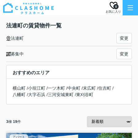
0
お気に入り
法連町の賃貸物件一覧
法連町
変更
募集中
変更
おすすめのエリア
横山町
/
小垣江町
/
一ツ木町
/
中央町
/
末広町
/
住吉町
/
八幡町
/
大字石浜
/
三河安城東町
/
東刈谷町
3
棟
19
件
アパート