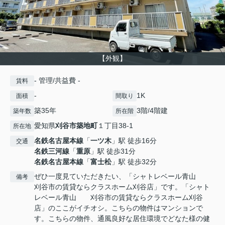
【外観】
- 管理/共益費 -
賃料
-
1K
面積
間取り
築35年
3階/4階建
築年数
所在階
愛知県
刈谷市
築地町
１丁目38-1
所在地
名鉄名古屋本線
「
一ツ木
」駅 徒歩16分
交通
名鉄三河線
「
重原
」駅 徒歩31分
名鉄名古屋本線
「
富士松
」駅 徒歩32分
ぜひ一度見ていただきたい、「シャトレベール青山
備考
刈谷市の賃貸ならクラスホーム刈谷店」です。「シャト
レベール青山 刈谷市の賃貸ならクラスホーム刈谷
店」のここがイチオシ。こちらの物件はマンションで
す。こちらの物件、通風良好な居住環境でどなた様の健