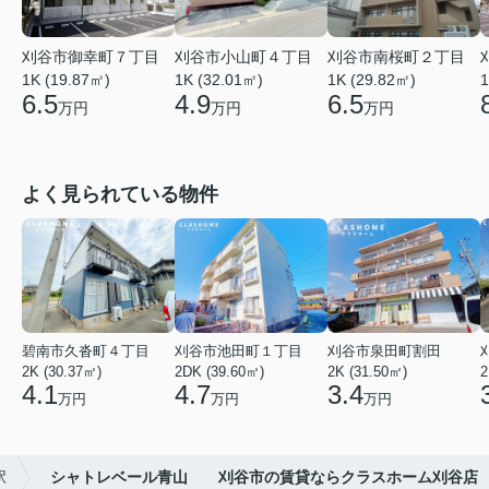
刈谷市御幸町７丁目
刈谷市小山町４丁目
刈谷市南桜町２丁目
1K (19.87㎡)
1K (32.01㎡)
1K (29.82㎡)
1
6.5
4.9
6.5
万円
万円
万円
よく見られている物件
碧南市久沓町４丁目
刈谷市池田町１丁目
刈谷市泉田町割田
2K (30.37㎡)
2DK (39.60㎡)
2K (31.50㎡)
2
4.1
4.7
3.4
万円
万円
万円
駅
シャトレベール青山 刈谷市の賃貸ならクラスホーム刈谷店