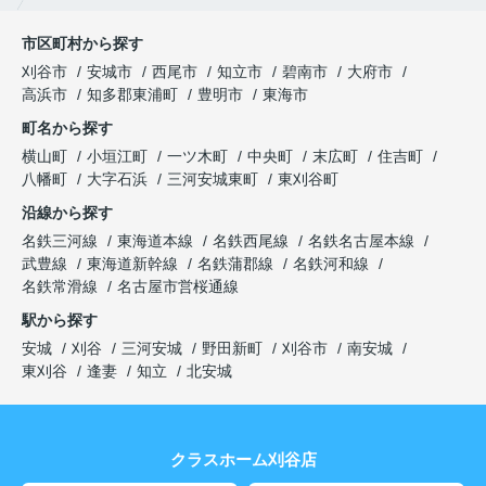
市区町村から探す
刈谷市
安城市
西尾市
知立市
碧南市
大府市
高浜市
知多郡東浦町
豊明市
東海市
町名から探す
横山町
小垣江町
一ツ木町
中央町
末広町
住吉町
八幡町
大字石浜
三河安城東町
東刈谷町
沿線から探す
名鉄三河線
東海道本線
名鉄西尾線
名鉄名古屋本線
武豊線
東海道新幹線
名鉄蒲郡線
名鉄河和線
名鉄常滑線
名古屋市営桜通線
駅から探す
安城
刈谷
三河安城
野田新町
刈谷市
南安城
東刈谷
逢妻
知立
北安城
クラスホーム刈谷店