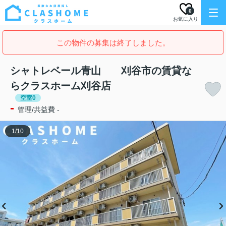
0
お気に入り
この物件の募集は終了しました。
シャトレベール青山 刈谷市の賃貸な
らクラスホーム刈谷店
空室0
-
管理/共益費 -
1
/
10