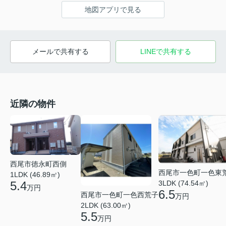
地図アプリで見る
メールで共有する
LINEで共有する
近隣の物件
西尾市徳永町西側
西尾市一色町一色東
1LDK (46.89㎡)
5.4
3LDK (74.54㎡)
万円
6.5
西尾市一色町一色西荒子
万円
2LDK (63.00㎡)
5.5
万円