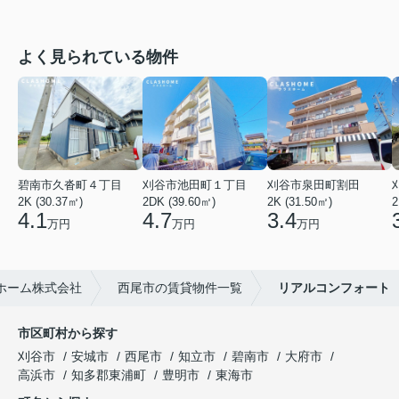
よく見られている物件
碧南市久沓町４丁目
刈谷市池田町１丁目
刈谷市泉田町割田
2K (30.37㎡)
2DK (39.60㎡)
2K (31.50㎡)
2
4.1
4.7
3.4
万円
万円
万円
ホーム株式会社
西尾市の賃貸物件一覧
リアルコンフォート
市区町村から探す
刈谷市
安城市
西尾市
知立市
碧南市
大府市
高浜市
知多郡東浦町
豊明市
東海市