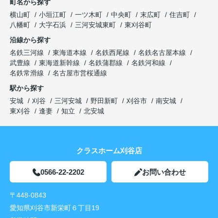
町名から探す
横山町
小垣江町
一ツ木町
中央町
末広町
住吉町
八幡町
大字石浜
三河安城東町
東刈谷町
沿線から探す
名鉄三河線
東海道本線
名鉄西尾線
名鉄名古屋本線
武豊線
東海道新幹線
名鉄蒲郡線
名鉄河和線
名鉄常滑線
名古屋市営桜通線
駅から探す
安城
刈谷
三河安城
野田新町
刈谷市
南安城
東刈谷
逢妻
知立
北安城
クラスホーム刈谷店
0566-22-2202
お問い合わせ
〒448-0843
愛知県刈谷市新栄町６丁目19