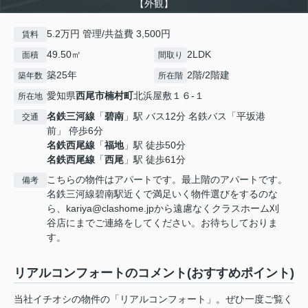
【外観】
5.2万円 管理/共益費 3,500円
賃料
49.50㎡
2LDK
面積
間取り
築25年
2階/2階建
築年数
所在階
愛知県
西尾市
楠村町
北浜屋敷１６-１
所在地
名鉄三河線
「
碧南
」駅 バス12分 名鉄バス「平坂港
交通
前」 停歩6分
名鉄西尾線
「
福地
」駅 徒歩50分
名鉄西尾線
「
西尾
」駅 徒歩61分
こちらの物件はアパートです。最上階のアパートです。
備考
名鉄三河線碧南駅近くで満足いく物件選びをするのな
ら、kariya@clashome.jpから遠慮なくクラスホーム刈
谷店にまでご連絡をしてください。お待ちしておりま
す。
リアルコンフォートのコメント(おすすめポイント)
当社イチオシの物件の「リアルコンフォート」。ぜひ一度ご覧く