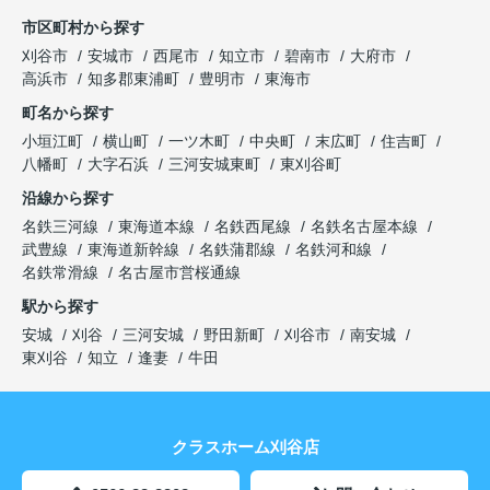
市区町村から探す
刈谷市
安城市
西尾市
知立市
碧南市
大府市
高浜市
知多郡東浦町
豊明市
東海市
町名から探す
小垣江町
横山町
一ツ木町
中央町
末広町
住吉町
八幡町
大字石浜
三河安城東町
東刈谷町
沿線から探す
名鉄三河線
東海道本線
名鉄西尾線
名鉄名古屋本線
武豊線
東海道新幹線
名鉄蒲郡線
名鉄河和線
名鉄常滑線
名古屋市営桜通線
駅から探す
安城
刈谷
三河安城
野田新町
刈谷市
南安城
東刈谷
知立
逢妻
牛田
クラスホーム刈谷店