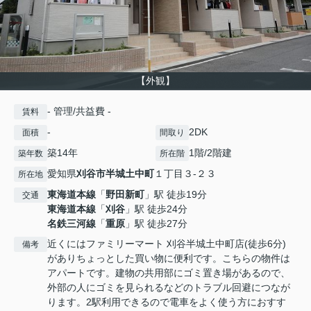
【外観】
- 管理/共益費 -
賃料
-
2DK
面積
間取り
築14年
1階/2階建
築年数
所在階
愛知県
刈谷市
半城土中町
１丁目３-２３
所在地
東海道本線
「
野田新町
」駅 徒歩19分
交通
東海道本線
「
刈谷
」駅 徒歩24分
名鉄三河線
「
重原
」駅 徒歩27分
近くにはファミリーマート 刈谷半城土中町店(徒歩6分)
備考
がありちょっとした買い物に便利です。こちらの物件は
アパートです。建物の共用部にゴミ置き場があるので、
外部の人にゴミを見られるなどのトラブル回避につなが
ります。2駅利用できるので電車をよく使う方におすす