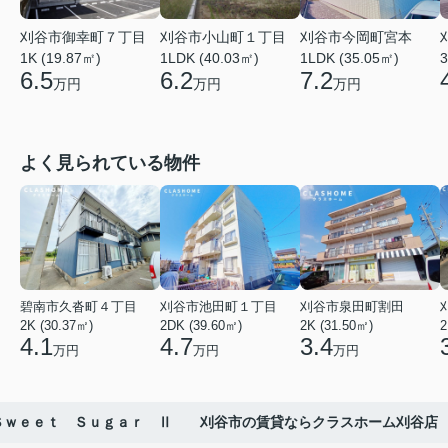
刈谷市御幸町７丁目
刈谷市小山町１丁目
刈谷市今岡町宮本
1K (19.87㎡)
1LDK (40.03㎡)
1LDK (35.05㎡)
3
6.5
6.2
7.2
万円
万円
万円
よく見られている物件
碧南市久沓町４丁目
刈谷市池田町１丁目
刈谷市泉田町割田
2K (30.37㎡)
2DK (39.60㎡)
2K (31.50㎡)
2
4.1
4.7
3.4
万円
万円
万円
Ｓｗｅｅｔ Ｓｕｇａｒ Ⅱ 刈谷市の賃貸ならクラスホーム刈谷店