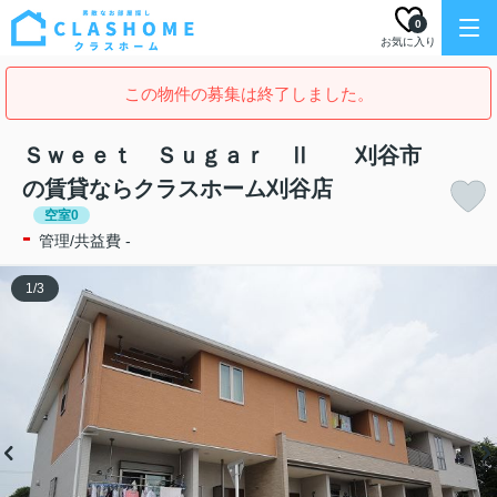
0
お気に入り
この物件の募集は終了しました。
Ｓｗｅｅｔ Ｓｕｇａｒ Ⅱ 刈谷市
の賃貸ならクラスホーム刈谷店
空室0
-
管理/共益費 -
1
/
3