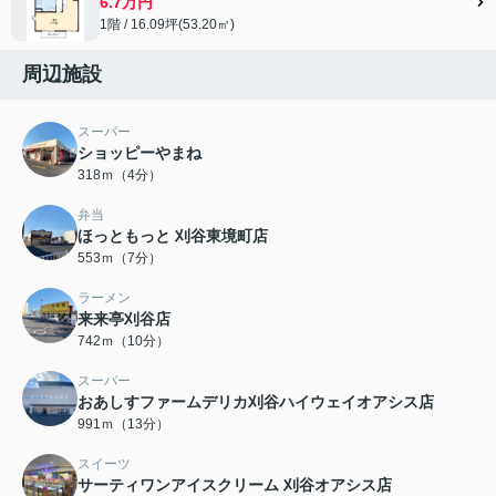
6.7万円
1階 / 16.09坪(53.20㎡)
周辺施設
スーパー
ショッピーやまね
318ｍ（4分）
弁当
ほっともっと 刈谷東境町店
553ｍ（7分）
ラーメン
来来亭刈谷店
742ｍ（10分）
スーパー
おあしすファームデリカ刈谷ハイウェイオアシス店
991ｍ（13分）
スイーツ
サーティワンアイスクリーム 刈谷オアシス店