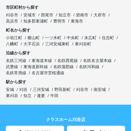
市区町村から探す
刈谷市
安城市
西尾市
知立市
碧南市
大府市
高浜市
知多郡東浦町
豊明市
東海市
町名から探す
小垣江町
横山町
一ツ木町
中央町
末広町
住吉町
八幡町
大字石浜
三河安城東町
東刈谷町
沿線から探す
名鉄三河線
東海道本線
名鉄西尾線
名鉄名古屋本線
武豊線
東海道新幹線
名鉄蒲郡線
名鉄河和線
名鉄常滑線
名古屋市営桜通線
駅から探す
安城
刈谷
三河安城
野田新町
刈谷市
南安城
東刈谷
知立
逢妻
牛田
クラスホーム刈谷店