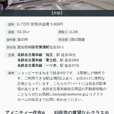
【外観】
6.7万円 管理/共益費 3,000円
賃料
53.20㎡
1LDK
面積
間取り
築33年
1階/2階建
築年数
所在階
愛知県
刈谷市
東境町
住吉33-1
所在地
名鉄名古屋本線
「
知立
」駅 徒歩35分
交通
名鉄名古屋本線
「
富士松
」駅 徒歩28分
名鉄名古屋本線
「
一ツ木
」駅 徒歩47分
ショッピーやまねまで徒歩4分です。上階無しの物件で
備考
す。ご利用できる駅は3駅以上あり、お出かけに便利な
立地となっています。こちらのアパートには自走式駐車
場があります。名鉄名古屋本線知立周辺の不動産情報の
ことならぜひお気軽にkariya@clashome.jpよりクラス
ホーム刈谷店までお問い合わせください。
アメニティー住吉A 刈谷市の賃貸ならクラスホ