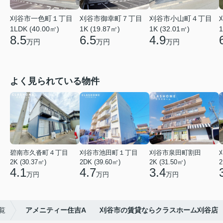
刈谷市一色町１丁目
刈谷市御幸町７丁目
刈谷市小山町４丁目
1LDK (40.00㎡)
1K (19.87㎡)
1K (32.01㎡)
1
8.5
6.5
4.9
万円
万円
万円
よく見られている物件
碧南市久沓町４丁目
刈谷市池田町１丁目
刈谷市泉田町割田
2K (30.37㎡)
2DK (39.60㎡)
2K (31.50㎡)
2
4.1
4.7
3.4
万円
万円
万円
覧
アメニティー住吉A 刈谷市の賃貸ならクラスホーム刈谷店