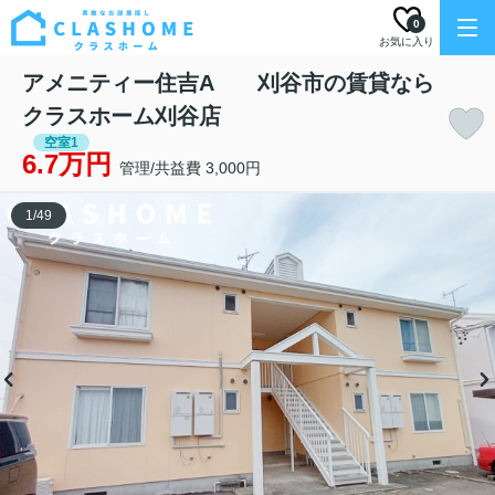
0
お気に入り
アメニティー住吉A 刈谷市の賃貸なら
クラスホーム刈谷店
空室1
6.7万円
管理/共益費 3,000円
1
/
49