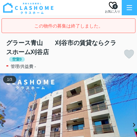
0
お気に入り
この物件の募集は終了しました。
グラース青山 刈谷市の賃貸ならクラ
スホーム刈谷店
空室0
-
管理/共益費 -
1
/
3