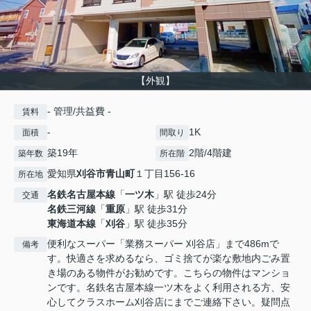
【外観】
- 管理/共益費 -
賃料
-
1K
面積
間取り
築19年
2階/4階建
築年数
所在階
愛知県
刈谷市
青山町
１丁目156-16
所在地
名鉄名古屋本線
「
一ツ木
」駅 徒歩24分
交通
名鉄三河線
「
重原
」駅 徒歩31分
東海道本線
「
刈谷
」駅 徒歩35分
便利なスーパー「業務スーパー 刈谷店」まで486mで
備考
す。快適さを求めるなら、ゴミ捨てが楽な敷地内ごみ置
き場のある物件がお勧めです。こちらの物件はマンショ
ンです。名鉄名古屋本線一ツ木をよく利用される方、安
心してクラスホーム刈谷店にまでご連絡下さい。疑問点