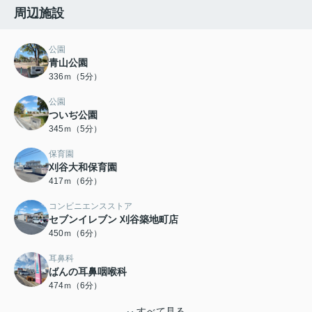
周辺施設
公園
青山公園
336ｍ（5分）
公園
ついぢ公園
345ｍ（5分）
保育園
刈谷大和保育園
417ｍ（6分）
コンビニエンスストア
セブンイレブン 刈谷築地町店
450ｍ（6分）
耳鼻科
ばんの耳鼻咽喉科
474ｍ（6分）
すべて見る