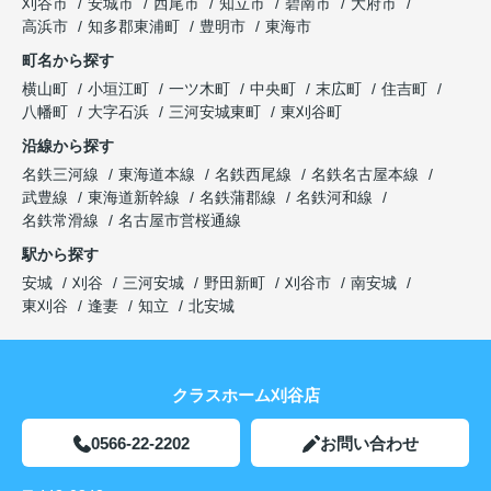
刈谷市
安城市
西尾市
知立市
碧南市
大府市
高浜市
知多郡東浦町
豊明市
東海市
町名から探す
横山町
小垣江町
一ツ木町
中央町
末広町
住吉町
八幡町
大字石浜
三河安城東町
東刈谷町
沿線から探す
名鉄三河線
東海道本線
名鉄西尾線
名鉄名古屋本線
武豊線
東海道新幹線
名鉄蒲郡線
名鉄河和線
名鉄常滑線
名古屋市営桜通線
駅から探す
安城
刈谷
三河安城
野田新町
刈谷市
南安城
東刈谷
逢妻
知立
北安城
クラスホーム刈谷店
0566-22-2202
お問い合わせ