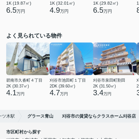
1K (19.87㎡)
1K (32.01㎡)
1K (29.82㎡)
1
6.5
4.9
6.5
万円
万円
万円
よく見られている物件
碧南市久沓町４丁目
刈谷市池田町１丁目
刈谷市泉田町割田
2K (30.37㎡)
2DK (39.60㎡)
2K (31.50㎡)
2
4.1
4.7
3.4
万円
万円
万円
一ツ木駅
グラース青山 刈谷市の賃貸ならクラスホーム刈谷店
市区町村から探す