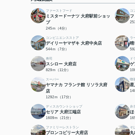
ファーストフード
コ
ミスタードーナツ 大府駅前ショッ
フ
プ
2
245ｍ（4分）
コンビニエンスストア
ラ
デイリーヤマザキ 大府中央店
晴
544ｍ（7分）
5
寿司
ド
スシロー 大府店
ゲ
829ｍ（11分）
1
スーパー
喫
ヤマナカ フランテ館 リソラ大府
星
店
1
1292ｍ（17分）
ディスカウントショップ
弁
セリア 大府江端店
ほ
1609ｍ（21分）
1
ファミリーレストラン
そ
ブロンコビリー大府店
丸