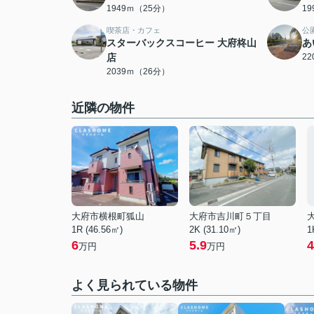
1949ｍ（25分）
1
喫茶店・カフェ
公
スターバックスコーヒー 大府柊山
あ
店
2
2039ｍ（26分）
近隣の物件
大府市横根町狐山
大府市吉川町５丁目
1R (46.56㎡)
2K (31.10㎡)
1
6
5.9
4
万円
万円
よく見られている物件