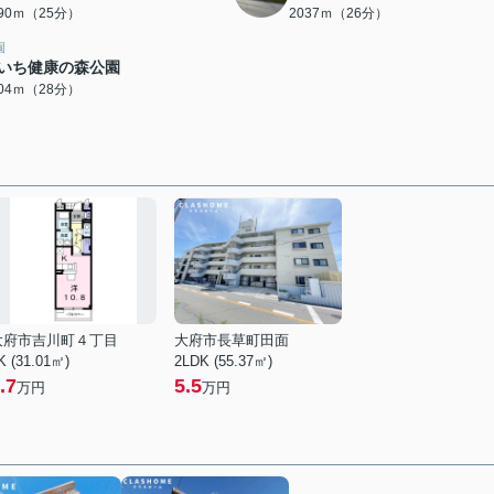
990ｍ（25分）
2037ｍ（26分）
園
いち健康の森公園
204ｍ（28分）
大府市吉川町４丁目
大府市長草町田面
K (31.01㎡)
2LDK (55.37㎡)
.7
5.5
万円
万円