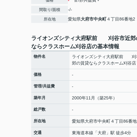
-
管理/共益費
-
価格
-/-
間取り/面積
愛知県
大府市
中央町
４丁目86番地2
所在地
ライオンズシティ大府駅前 刈谷市近郊
ならクラスホーム刈谷店の基本情報
物件名
ライオンズシティ大府駅前 刈
郊の賃貸ならクラスホーム刈谷店
価格
-
管理/共益費
-
築年月
2000年11月（築25年）
総戸数
-
所在地
愛知県
大府市
中央町
４丁目86番地
交通
東海道本線
「
大府
」駅 徒歩4分