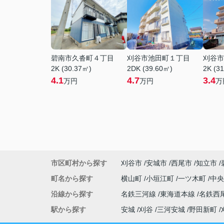
碧南市久沓町４丁目
刈谷市池田町１丁目
刈谷市
2K (30.37㎡)
2DK (39.60㎡)
2K (3
4.1
4.7
3.4
万円
万円
万
市区町村から探す
刈谷市
安城市
西尾市
知立市
町名から探す
横山町
小垣江町
一ツ木町
中
沿線から探す
名鉄三河線
東海道本線
名鉄西
駅から探す
安城
刈谷
三河安城
野田新町