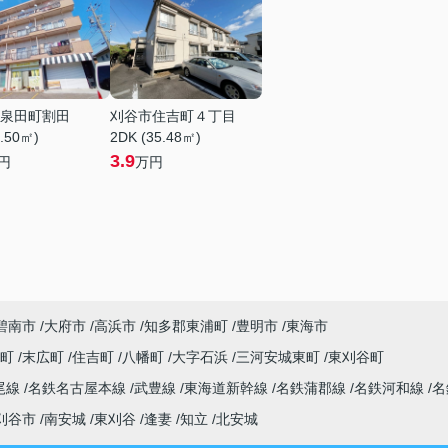
泉田町割田
刈谷市住吉町４丁目
1.50㎡)
2DK (35.48㎡)
3.9
円
万円
碧南市
大府市
高浜市
知多郡東浦町
豊明市
東海市
央町
末広町
住吉町
八幡町
大字石浜
三河安城東町
東刈谷町
尾線
名鉄名古屋本線
武豊線
東海道新幹線
名鉄蒲郡線
名鉄河和線
名
刈谷市
南安城
東刈谷
逢妻
知立
北安城