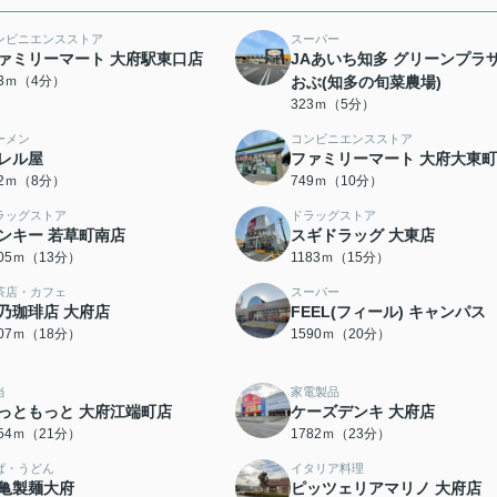
ンビニエンスストア
スーパー
ァミリーマート 大府駅東口店
JAあいち知多 グリーンプラ
53ｍ（4分）
おぶ(知多の旬菜農場)
323ｍ（5分）
ーメン
コンビニエンスストア
レル屋
ファミリーマート 大府大東
92ｍ（8分）
749ｍ（10分）
ラッグストア
ドラッグストア
ンキー 若草町南店
スギドラッグ 大東店
005ｍ（13分）
1183ｍ（15分）
茶店・カフェ
スーパー
乃珈琲店 大府店
FEEL(フィール) キャンパス
407ｍ（18分）
1590ｍ（20分）
当
家電製品
っともっと 大府江端町店
ケーズデンキ 大府店
654ｍ（21分）
1782ｍ（23分）
ば・うどん
イタリア料理
亀製麺大府
ピッツェリアマリノ 大府店