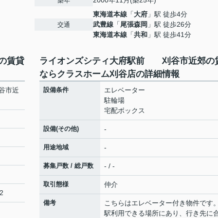
2000年11月(築25年)
築年
東海道本線
「
大府
」駅 徒歩4分
武豊線
「
尾張森岡
」駅 徒歩26分
交通
東海道本線
「
共和
」駅 徒歩41分
の賃貸
ライオンズシティ大府駅前 刈谷市近郊の
ならクラスホーム刈谷店の詳細情報
谷市近
設備条件
エレベーター
駐輪場
宅配ボックス
設備(その他)
-
用途地域
-
募集戸数 / 総戸数
- / -
取引態様
仲介
2
備考
こちらはエレベーター付き物件です。
駅利用できる場所にあり、行き先に