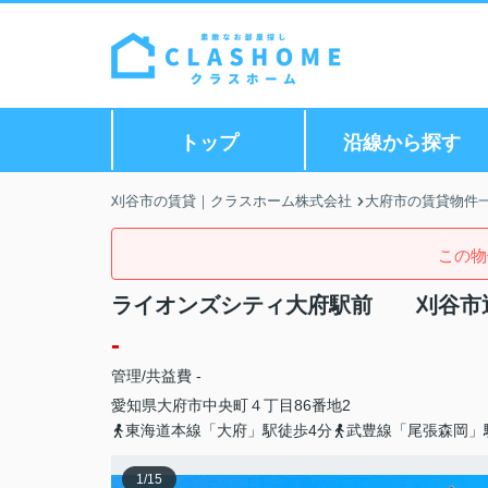
トップ
沿線から探す
刈谷市の賃貸｜クラスホーム株式会社
大府市の賃貸物件
この物
ライオンズシティ大府駅前 刈谷市
-
管理/共益費 -
愛知県
大府市
中央町
４丁目86番地2
東海道本線「大府」駅徒歩4分
武豊線「尾張森岡」
1
/
15