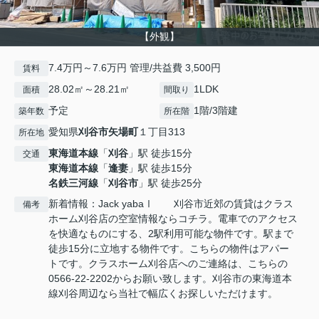
【外観】
7.4万円～7.6万円 管理/共益費 3,500円
賃料
28.02㎡～28.21㎡
1LDK
面積
間取り
予定
1階/3階建
築年数
所在階
愛知県
刈谷市
矢場町
１丁目313
所在地
東海道本線
「
刈谷
」駅 徒歩15分
交通
東海道本線
「
逢妻
」駅 徒歩15分
名鉄三河線
「
刈谷市
」駅 徒歩25分
新着情報：Jack yabaⅠ 刈谷市近郊の賃貸はクラス
備考
ホーム刈谷店の空室情報ならコチラ。電車でのアクセス
を快適なものにする、2駅利用可能な物件です。駅まで
徒歩15分に立地する物件です。こちらの物件はアパー
トです。クラスホーム刈谷店へのご連絡は、こちらの
0566-22-2202からお願い致します。刈谷市の東海道本
線刈谷周辺なら当社で幅広くお探しいただけます。