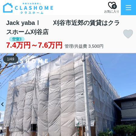
0
お気に入り
Jack yabaⅠ 刈谷市近郊の賃貸はクラ
スホーム刈谷店
空室3
7.4万円～7.6万円
管理/共益費 3,500円
1
/
49