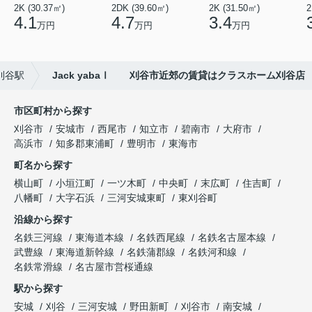
2K (30.37㎡)
2DK (39.60㎡)
2K (31.50㎡)
2
4.1
4.7
3.4
万円
万円
万円
刈谷駅
Jack yabaⅠ 刈谷市近郊の賃貸はクラスホーム刈谷店
市区町村から探す
刈谷市
安城市
西尾市
知立市
碧南市
大府市
高浜市
知多郡東浦町
豊明市
東海市
町名から探す
横山町
小垣江町
一ツ木町
中央町
末広町
住吉町
八幡町
大字石浜
三河安城東町
東刈谷町
沿線から探す
名鉄三河線
東海道本線
名鉄西尾線
名鉄名古屋本線
武豊線
東海道新幹線
名鉄蒲郡線
名鉄河和線
名鉄常滑線
名古屋市営桜通線
駅から探す
安城
刈谷
三河安城
野田新町
刈谷市
南安城