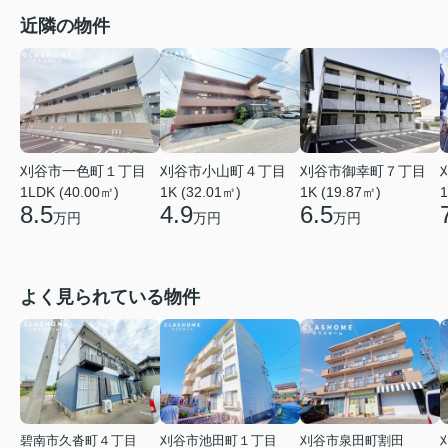
近隣の物件
刈谷市一色町１丁目
刈谷市小山町４丁目
刈谷市御幸町７丁目
1LDK (40.00㎡)
1K (32.01㎡)
1K (19.87㎡)
1
8.5
4.9
6.5
万円
万円
万円
よく見られている物件
碧南市久沓町４丁目
刈谷市池田町１丁目
刈谷市泉田町割田