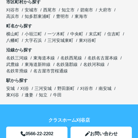
市区町村から探す
刈谷市
安城市
西尾市
知立市
碧南市
大府市
高浜市
知多郡東浦町
豊明市
東海市
町名から探す
横山町
小垣江町
一ツ木町
中央町
末広町
住吉町
八幡町
大字石浜
三河安城東町
東刈谷町
沿線から探す
名鉄三河線
東海道本線
名鉄西尾線
名鉄名古屋本線
武豊線
東海道新幹線
名鉄蒲郡線
名鉄河和線
名鉄常滑線
名古屋市営桜通線
駅から探す
安城
刈谷
三河安城
野田新町
刈谷市
南安城
東刈谷
逢妻
知立
牛田
クラスホーム刈谷店
0566-22-2202
お問い合わせ