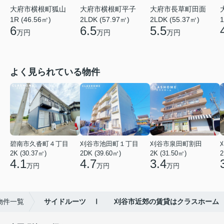
大府市横根町狐山
大府市横根町平子
大府市長草町田面
1R (46.56㎡)
2LDK (57.97㎡)
2LDK (55.37㎡)
1
6
6.5
5.5
万円
万円
万円
よく見られている物件
碧南市久沓町４丁目
刈谷市池田町１丁目
刈谷市泉田町割田
2K (30.37㎡)
2DK (39.60㎡)
2K (31.50㎡)
2
4.1
4.7
3.4
万円
万円
万円
物件一覧
サイドルーツ Ⅰ 刈谷市近郊の賃貸はクラスホーム