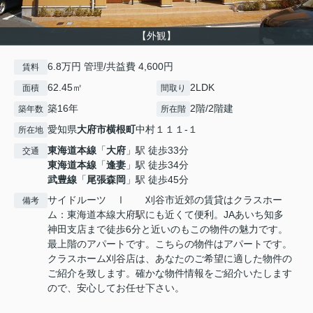
【外観】
6.8万円 管理/共益費 4,600円
賃料
62.45㎡
2LDK
面積
間取り
築16年
2階/2階建
築年数
所在階
愛知県
大府市
横根町
中村１１１-１
所在地
東海道本線
「
大府
」駅 徒歩33分
交通
東海道本線
「
逢妻
」駅 徒歩34分
武豊線
「
尾張森岡
」駅 徒歩45分
サイドルーツ Ⅰ 刈谷市近郊の賃貸はクラスホー
備考
ム：東海道本線大府駅にも近くて便利。JAあいち知多
神田支店まで徒歩6分と近いのもこの物件の魅力です。
最上階のアパートです。こちらの物件はアパートです。
クラスホーム刈谷店は、あなたのご希望に適した物件の
ご紹介を致します。確かな物件情報をご紹介いたします
ので、安心してお任せ下さい。