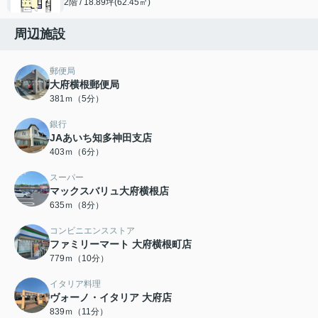
2階 / 18.89坪(62.45㎡)
周辺施設
郵便局
大府横根郵便局
381ｍ（5分）
銀行
JAあいち知多神田支店
403ｍ（6分）
スーパー
マックスバリュ大府横根店
635ｍ（8分）
コンビニエンスストア
ファミリーマート 大府横根町店
779ｍ（10分）
イタリア料理
ヴォーノ・イタリア 大府店
839ｍ（11分）