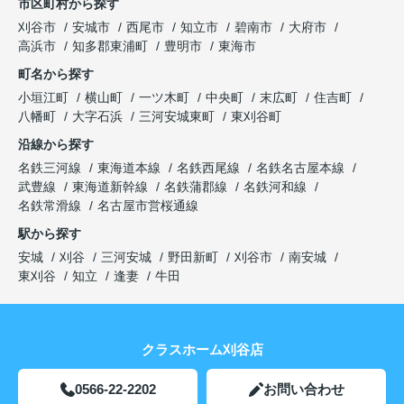
市区町村から探す
刈谷市
安城市
西尾市
知立市
碧南市
大府市
高浜市
知多郡東浦町
豊明市
東海市
町名から探す
小垣江町
横山町
一ツ木町
中央町
末広町
住吉町
八幡町
大字石浜
三河安城東町
東刈谷町
沿線から探す
名鉄三河線
東海道本線
名鉄西尾線
名鉄名古屋本線
武豊線
東海道新幹線
名鉄蒲郡線
名鉄河和線
名鉄常滑線
名古屋市営桜通線
駅から探す
安城
刈谷
三河安城
野田新町
刈谷市
南安城
東刈谷
知立
逢妻
牛田
クラスホーム刈谷店
0566-22-2202
お問い合わせ