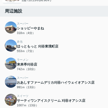
2階 / 20.23坪(66.90㎡)
周辺施設
スーパー
ショッピーやまね
318ｍ（4分）
弁当
ほっともっと 刈谷東境町店
553ｍ（7分）
ラーメン
来来亭刈谷店
742ｍ（10分）
スーパー
おあしすファームデリカ刈谷ハイウェイオアシス店
991ｍ（13分）
スイーツ
サーティワンアイスクリーム 刈谷オアシス店
1007ｍ（13分）