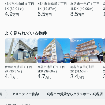
刈谷市小山町４丁目
刈谷市御幸町７丁目
刈谷市一色町１丁目
3
1K (32.01㎡)
1K (19.87㎡)
1LDK (40.00㎡)
4.9
6.5
8.5
万円
万円
万円
よく見られている物件
碧南市久沓町４丁目
刈谷市池田町１丁目
刈谷市泉田町割田
2K (30.37㎡)
2DK (39.60㎡)
2K (31.50㎡)
2
4.1
4.7
3.4
万円
万円
万円
覧
アメニティー住吉E 刈谷市の賃貸ならクラスホーム刈谷店