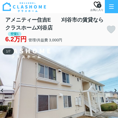
0
お気に入り
アメニティー住吉E 刈谷市の賃貸なら
クラスホーム刈谷店
空室1
6.2万円
管理/共益費 3,000円
1
/
7