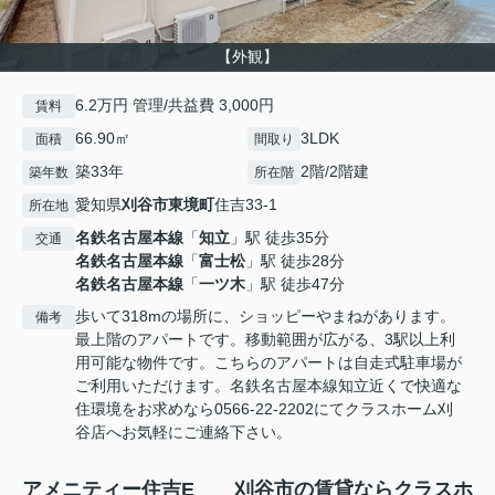
【外観】
6.2万円 管理/共益費 3,000円
賃料
66.90㎡
3LDK
面積
間取り
築33年
2階/2階建
築年数
所在階
愛知県
刈谷市
東境町
住吉33-1
所在地
名鉄名古屋本線
「
知立
」駅 徒歩35分
交通
名鉄名古屋本線
「
富士松
」駅 徒歩28分
名鉄名古屋本線
「
一ツ木
」駅 徒歩47分
歩いて318mの場所に、ショッピーやまねがあります。
備考
最上階のアパートです。移動範囲が広がる、3駅以上利
用可能な物件です。こちらのアパートは自走式駐車場が
ご利用いただけます。名鉄名古屋本線知立近くで快適な
住環境をお求めなら0566-22-2202にてクラスホーム刈
谷店へお気軽にご連絡下さい。
アメニティー住吉E 刈谷市の賃貸ならクラスホ