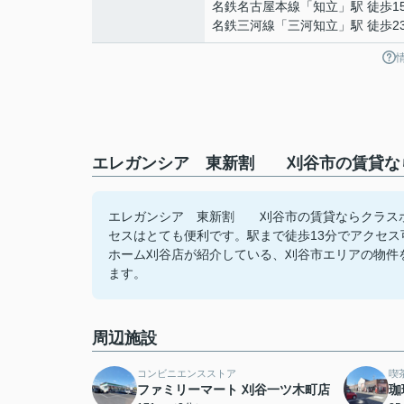
名鉄名古屋本線
「
知立
」駅 徒歩1
名鉄三河線
「
三河知立
」駅 徒歩2
エレガンシア 東新割 刈谷市の賃貸なら
エレガンシア 東新割 刈谷市の賃貸ならクラスホ
セスはとても便利です。駅まで徒歩13分でアクセ
ホーム刈谷店が紹介している、刈谷市エリアの物件を見
ます。
周辺施設
コンビニエンスストア
喫
ファミリーマート 刈谷一ツ木町店
珈