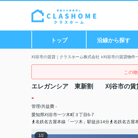
トップ
沿線から探す
刈谷市の賃貸｜クラスホーム株式会社
刈谷市の賃貸物件
この物
エレガンシア 東新割 刈谷市の賃
-
管理/共益費 -
愛知県
刈谷市
一ツ木町
３丁目6-7
名鉄名古屋本線「一ツ木」駅徒歩14分
名鉄名古屋本
1
/
2