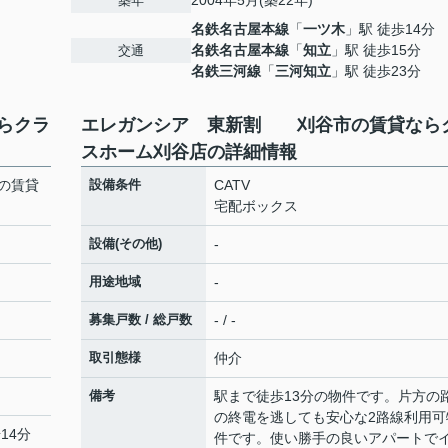
2004年5月(築22年)
築年
名鉄名古屋本線
「
一ツ木
」駅 徒歩14分
名鉄名古屋本線
「
知立
」駅 徒歩15分
交通
名鉄三河線
「
三河知立
」駅 徒歩23分
らクラ
エレガンシア 東新割 刈谷市の賃貸なら
スホーム刈谷店の詳細情報
の賃貸
設備条件
CATV
宅配ボックス
設備(その他)
-
用途地域
-
募集戸数 / 総戸数
- / -
取引態様
仲介
備考
駅まで徒歩13分の物件です。片方の
の終電を逃しても安心な2路線利用可
14分
件です。使い勝手の良いアパートで