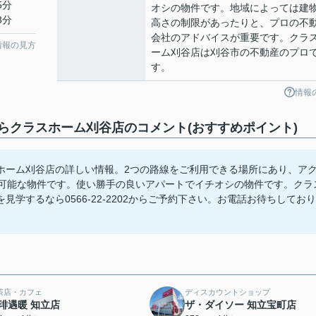
5分
オシの物件です。地域によっては建
3分
高さの制限があったりと、プロの不
会社のアドバイスが重要です。クラ
情報の見方
ーム刈谷店は刈谷市の不動産のプロ
す。
情報
クラスホーム刈谷店のコメント(おすすめポイント)
ーム刈谷店の詳しい情報。2つの路線をご利用できる場所にあり、ア
ス可能な物件です。使い勝手の良いアパートでイチオシの物件です。クラ
学するなら0566-22-2202からご予約下さい。お電話お待ちしており
茶店・カフェ
ディスカウントショップ
琲遇暖 知立店
ザ・ダイソー 知立宝町店