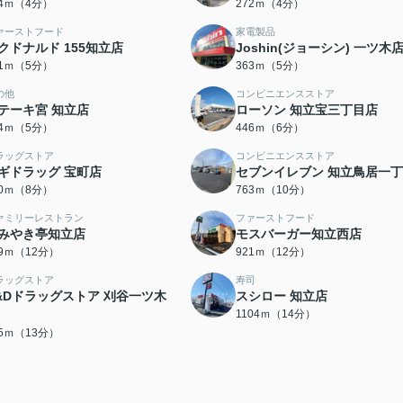
54ｍ（4分）
272ｍ（4分）
ァーストフード
家電製品
クドナルド 155知立店
Joshin(ジョーシン) 一ツ木
41ｍ（5分）
363ｍ（5分）
の他
コンビニエンスストア
テーキ宮 知立店
ローソン 知立宝三丁目店
84ｍ（5分）
446ｍ（6分）
ラッグストア
コンビニエンスストア
ギドラッグ 宝町店
セブンイレブン 知立鳥居一
70ｍ（8分）
763ｍ（10分）
ァミリーレストラン
ファーストフード
みやき亭知立店
モスバーガー知立西店
09ｍ（12分）
921ｍ（12分）
ラッグストア
寿司
&Dドラッグストア 刈谷一ツ木
スシロー 知立店
1104ｍ（14分）
85ｍ（13分）