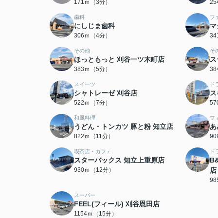
171ｍ（3分）
2
歯科
フ
にしじま歯科
マ
306ｍ（4分）
3
その他
そ
ほっともっと 刈谷一ツ木町店
ス
383ｍ（5分）
3
スイーツ
ド
シャトレーゼ 刈谷店
ス
522ｍ（7分）
5
和風料理
フ
うどん・トンカツ 豚と粉 知立店
あ
822ｍ（11分）
9
喫茶店・カフェ
ド
スターバックス 知立上重原店
B
930ｍ（12分）
店
9
スーパー
FEEL(フィール) 刈谷恩田店
1154ｍ（15分）