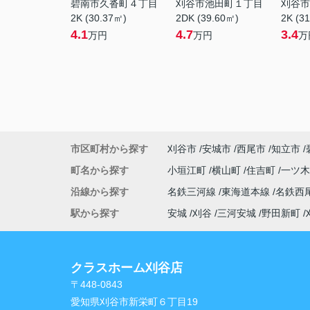
碧南市久沓町４丁目
刈谷市池田町１丁目
刈谷市
2K (30.37㎡)
2DK (39.60㎡)
2K (3
4.1
4.7
3.4
万円
万円
万
市区町村から探す
刈谷市
安城市
西尾市
知立市
町名から探す
小垣江町
横山町
住吉町
一ツ
沿線から探す
名鉄三河線
東海道本線
名鉄西
駅から探す
安城
刈谷
三河安城
野田新町
クラスホーム刈谷店
〒448-0843
愛知県刈谷市新栄町６丁目19