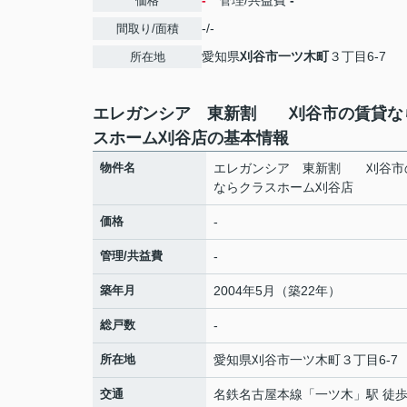
-
管理/共益費
-
価格
-/-
間取り/面積
愛知県
刈谷市
一ツ木町
３丁目6-7
所在地
エレガンシア 東新割 刈谷市の賃貸な
スホーム刈谷店の基本情報
物件名
エレガンシア 東新割 刈谷市
ならクラスホーム刈谷店
価格
-
管理/共益費
-
築年月
2004年5月（築22年）
総戸数
-
所在地
愛知県
刈谷市
一ツ木町
３丁目6-7
交通
名鉄名古屋本線
「
一ツ木
」駅 徒歩