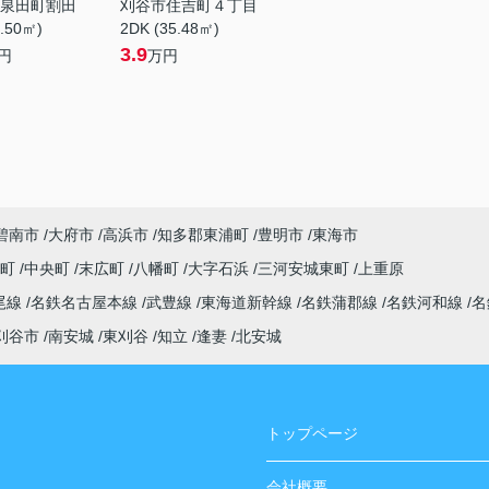
泉田町割田
刈谷市住吉町４丁目
1.50㎡)
2DK (35.48㎡)
3.9
円
万円
碧南市
大府市
高浜市
知多郡東浦町
豊明市
東海市
木町
中央町
末広町
八幡町
大字石浜
三河安城東町
上重原
尾線
名鉄名古屋本線
武豊線
東海道新幹線
名鉄蒲郡線
名鉄河和線
名
刈谷市
南安城
東刈谷
知立
逢妻
北安城
トップページ
会社概要