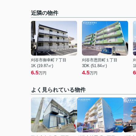
近隣の物件
刈谷市御幸町７丁目
刈谷市恩田町１丁目
1K (19.87㎡)
3DK (51.84㎡)
1
6.5
4.5
6
万円
万円
よく見られている物件