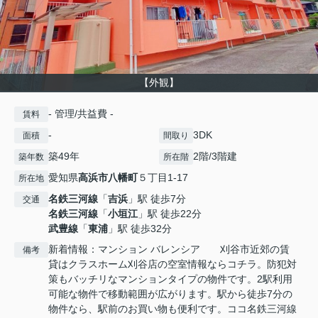
【外観】
- 管理/共益費 -
賃料
-
3DK
面積
間取り
築49年
2階/3階建
築年数
所在階
愛知県
高浜市
八幡町
５丁目1-17
所在地
名鉄三河線
「
吉浜
」駅 徒歩7分
交通
名鉄三河線
「
小垣江
」駅 徒歩22分
武豊線
「
東浦
」駅 徒歩32分
新着情報：マンション バレンシア 刈谷市近郊の賃
備考
貸はクラスホーム刈谷店の空室情報ならコチラ。防犯対
策もバッチリなマンションタイプの物件です。2駅利用
可能な物件で移動範囲が広がります。駅から徒歩7分の
物件なら、駅前のお買い物も便利です。ココ名鉄三河線