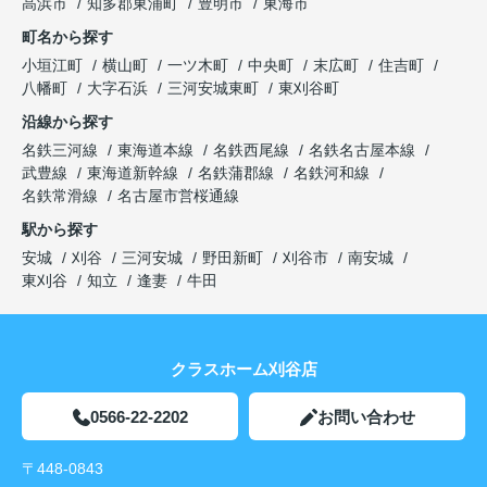
高浜市
知多郡東浦町
豊明市
東海市
町名から探す
小垣江町
横山町
一ツ木町
中央町
末広町
住吉町
八幡町
大字石浜
三河安城東町
東刈谷町
沿線から探す
名鉄三河線
東海道本線
名鉄西尾線
名鉄名古屋本線
武豊線
東海道新幹線
名鉄蒲郡線
名鉄河和線
名鉄常滑線
名古屋市営桜通線
駅から探す
安城
刈谷
三河安城
野田新町
刈谷市
南安城
東刈谷
知立
逢妻
牛田
クラスホーム刈谷店
0566-22-2202
お問い合わせ
〒448-0843