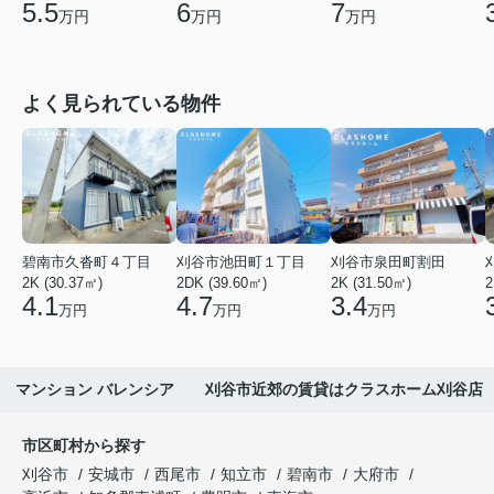
5.5
6
7
万円
万円
万円
よく見られている物件
碧南市久沓町４丁目
刈谷市池田町１丁目
刈谷市泉田町割田
2K (30.37㎡)
2DK (39.60㎡)
2K (31.50㎡)
2
4.1
4.7
3.4
万円
万円
万円
マンション バレンシア 刈谷市近郊の賃貸はクラスホーム刈谷店
市区町村から探す
刈谷市
安城市
西尾市
知立市
碧南市
大府市