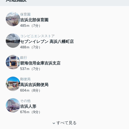
保育園
吉浜北部保育園
485ｍ（7分）
コンビニエンスストア
セブンイレブン 高浜八幡町店
488ｍ（7分）
銀行
碧海信用金庫吉浜支店
537ｍ（7分）
郵便局
高浜吉浜郵便局
604ｍ（8分）
その他
吉浜人形
676ｍ（9分）
すべて見る