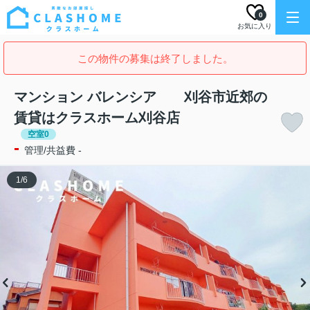
0
お気に入り
この物件の募集は終了しました。
マンション バレンシア 刈谷市近郊の
賃貸はクラスホーム刈谷店
空室0
-
管理/共益費 -
1
/
6