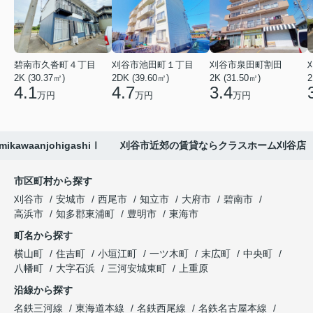
碧南市久沓町４丁目
刈谷市池田町１丁目
刈谷市泉田町割田
2K (30.37㎡)
2DK (39.60㎡)
2K (31.50㎡)
2
4.1
4.7
3.4
万円
万円
万円
k mikawaanjohigashiⅠ 刈谷市近郊の賃貸ならクラスホーム刈谷店
市区町村から探す
刈谷市
安城市
西尾市
知立市
大府市
碧南市
高浜市
知多郡東浦町
豊明市
東海市
町名から探す
横山町
住吉町
小垣江町
一ツ木町
末広町
中央町
八幡町
大字石浜
三河安城東町
上重原
沿線から探す
名鉄三河線
東海道本線
名鉄西尾線
名鉄名古屋本線