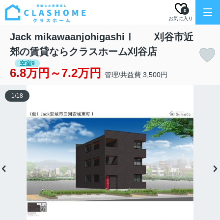
0
お気に入り
Jack mikawaanjohigashiⅠ 刈谷市近
郊の賃貸ならクラスホーム刈谷店
空室9
6.8万円～7.2万円
管理/共益費 3,500円
1
/
18