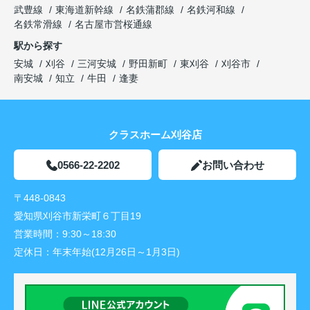
武豊線
東海道新幹線
名鉄蒲郡線
名鉄河和線
名鉄常滑線
名古屋市営桜通線
駅から探す
安城
刈谷
三河安城
野田新町
東刈谷
刈谷市
南安城
知立
牛田
逢妻
クラスホーム刈谷店
0566-22-2202
お問い合わせ
〒448-0843
愛知県刈谷市新栄町６丁目19
営業時間：
9:30～18:30
定休日：
年末年始(12月26日～1月3日)