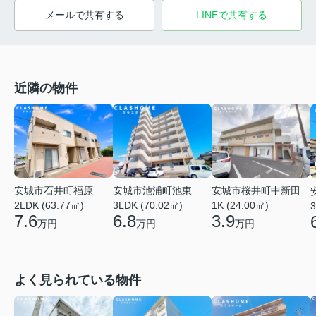
メールで共有する
LINEで共有する
近隣の物件
安城市石井町福原
安城市池浦町池東
安城市桜井町中新田
2LDK (63.77㎡)
3LDK (70.02㎡)
1K (24.00㎡)
3
7.6
6.8
3.9
万円
万円
万円
よく見られている物件