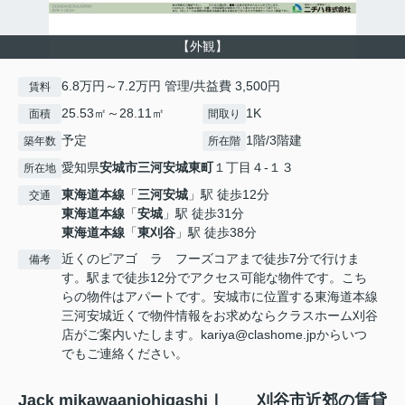
【外観】
6.8万円～7.2万円 管理/共益費 3,500円
賃料
25.53㎡～28.11㎡
1K
面積
間取り
予定
1階/3階建
築年数
所在階
愛知県
安城市
三河安城東町
１丁目４-１３
所在地
東海道本線
「
三河安城
」駅 徒歩12分
交通
東海道本線
「
安城
」駅 徒歩31分
東海道本線
「
東刈谷
」駅 徒歩38分
近くのピアゴ ラ フーズコアまで徒歩7分で行けま
備考
す。駅まで徒歩12分でアクセス可能な物件です。こち
らの物件はアパートです。安城市に位置する東海道本線
三河安城近くで物件情報をお求めならクラスホーム刈谷
店がご案内いたします。kariya@clashome.jpからいつ
でもご連絡ください。
Jack mikawaanjohigashiⅠ 刈谷市近郊の賃貸