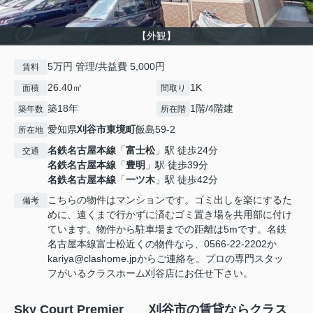
【外観】
5万円 管理/共益費 5,000円
賃料
26.40㎡
1K
面積
間取り
築18年
1階/4階建
築年数
所在階
愛知県
刈谷市
東境町
飯島59-2
所在地
名鉄名古屋本線
「
富士松
」駅 徒歩24分
交通
名鉄名古屋本線
「
豊明
」駅 徒歩39分
名鉄名古屋本線
「
一ツ木
」駅 徒歩42分
こちらの物件はマンションです。ゴミ出しを楽にするた
備考
めに、遠くまで行かずに済むゴミ置き場を共用部に付け
ています。物件から駐車場までの距離は5mです。名鉄
名古屋本線富士松近くの物件なら、0566-22-2202か
kariya@clashome.jpからご連絡を。プロの専門スタッ
フがいるクラスホーム刈谷店にお任せ下さい。
Sky Court Premier 刈谷市の賃貸ならクラス