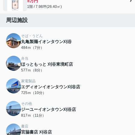
5万円
1階 / 7.98坪(26.40㎡)
周辺施設
そば・うどん
丸亀製麺イオンタウン刈谷
484ｍ（7分）
弁当
ほっともっと 刈谷東境町店
577ｍ（8分）
家電製品
エディオンイオンタウン刈谷店
725ｍ（10分）
その他
ジーユーイオンタウン刈谷店
817ｍ（11分）
書店
宮脇書店 刈谷店