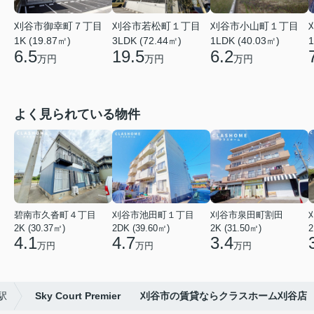
刈谷市若松町１丁目
刈谷市御幸町７丁目
刈谷市小山町１丁目
3LDK (72.44㎡)
1K (19.87㎡)
1LDK (40.03㎡)
1
19.5
6.5
6.2
万円
万円
万円
よく見られている物件
碧南市久沓町４丁目
刈谷市池田町１丁目
刈谷市泉田町割田
2K (30.37㎡)
2DK (39.60㎡)
2K (31.50㎡)
2
4.1
4.7
3.4
万円
万円
万円
駅
Sky Court Premier 刈谷市の賃貸ならクラスホーム刈谷店