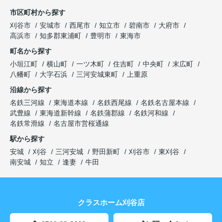
市区町村から探す
刈谷市
安城市
西尾市
知立市
碧南市
大府市
高浜市
知多郡東浦町
豊明市
東海市
町名から探す
小垣江町
横山町
一ツ木町
住吉町
中央町
末広町
八幡町
大字石浜
三河安城東町
上重原
沿線から探す
名鉄三河線
東海道本線
名鉄西尾線
名鉄名古屋本線
武豊線
東海道新幹線
名鉄蒲郡線
名鉄河和線
名鉄常滑線
名古屋市営桜通線
駅から探す
安城
刈谷
三河安城
野田新町
刈谷市
東刈谷
南安城
知立
逢妻
牛田
クラスホーム刈谷店