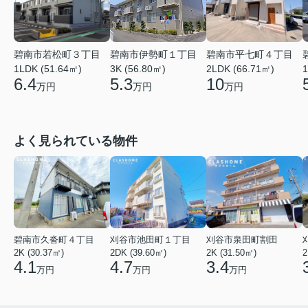
碧南市若松町３丁目
碧南市伊勢町１丁目
碧南市平七町４丁目
1LDK (51.64㎡)
3K (56.80㎡)
2LDK (66.71㎡)
1
6.4
5.3
10
万円
万円
万円
よく見られている物件
碧南市久沓町４丁目
刈谷市池田町１丁目
刈谷市泉田町割田
2K (30.37㎡)
2DK (39.60㎡)
2K (31.50㎡)
2
4.1
4.7
3.4
万円
万円
万円