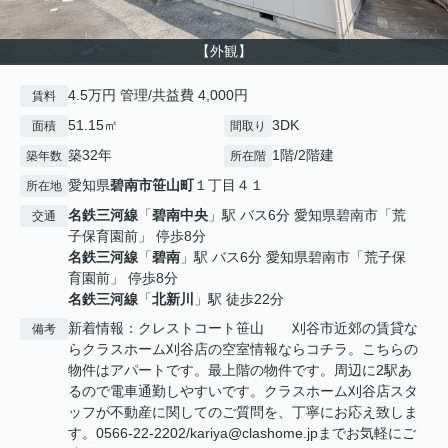
【外観】
4.5万円 管理/共益費 4,000円
賃料
51.15㎡
3DK
面積
間取り
築32年
1階/2階建
築年数
所在階
愛知県
碧南市
笹山町
１丁目４１
所在地
名鉄三河線
「
碧南中央
」駅 バス6分 愛知県碧南市「荒
交通
子保育園前」 停歩8分
名鉄三河線
「
碧南
」駅 バス6分 愛知県碧南市「荒子保
育園前」 停歩8分
名鉄三河線
「
北新川
」駅 徒歩22分
新着情報：クレストコート笹山 刈谷市近郊の賃貸な
備考
らクラスホーム刈谷店の空室情報ならコチラ。こちらの
物件はアパートです。最上階の物件です。周辺に2駅あ
るので電車通勤しやすいです。クラスホーム刈谷店スタ
ッフが不動産に関してのご質問を、丁寧にお応え致しま
す。0566-22-2202/kariya@clashome.jpまでお気軽にご