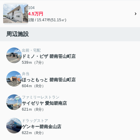
104
4.5万円
1階 / 15.47坪(51.15㎡)
周辺施設
出前・宅配
ドミノ・ピザ 碧南笹山町店
539ｍ（7分）
弁当
ほっともっと 碧南笹山町店
604ｍ（8分）
ファミリーレストラン
サイゼリヤ 愛知碧南店
621ｍ（8分）
ドラッグストア
ゲンキー碧南金山店
622ｍ（8分）