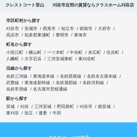
クレストコート笹山 刈谷市近郊の賃貸ならクラスホーム刈谷店
市区町村から探す
刈谷市
安城市
西尾市
知立市
碧南市
大府市
高浜市
知多郡東浦町
豊明市
東海市
町名から探す
小垣江町
横山町
一ツ木町
中央町
末広町
住吉町
八幡町
大字石浜
三河安城東町
東刈谷町
沿線から探す
名鉄三河線
東海道本線
名鉄西尾線
名鉄名古屋本線
武豊線
東海道新幹線
名鉄蒲郡線
名鉄河和線
名鉄常滑線
名古屋市営桜通線
駅から探す
安城
刈谷
三河安城
野田新町
刈谷市
南安城
東刈谷
知立
逢妻
牛田