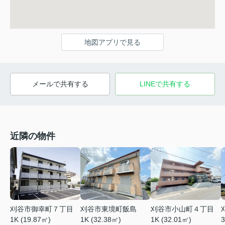
地図アプリで見る
メールで共有する
LINEで共有する
近隣の物件
刈谷市御幸町７丁目
刈谷市東境町飯島
刈谷市小山町４丁目
3
1K (19.87㎡)
1K (32.38㎡)
1K (32.01㎡)