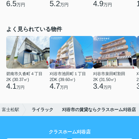
6.5
5.2
4.9
万円
万円
万円
よく見られている物件
碧南市久沓町４丁目
刈谷市池田町１丁目
刈谷市泉田町割田
2K (30.37㎡)
2DK (39.60㎡)
2K (31.50㎡)
2
4.1
4.7
3.4
万円
万円
万円
富士松駅
ライラック 刈谷市の賃貸ならクラスホーム刈谷店
クラスホーム刈谷店