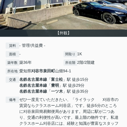
【外観】
- 管理/共益費 -
賃料
-
1K
面積
間取り
築36年
2階/2階建
築年数
所在階
愛知県
刈谷市
泉田町
山畑94-1
所在地
名鉄名古屋本線
「
富士松
」駅 徒歩15分
交通
名鉄名古屋本線
「
豊明
」駅 徒歩29分
名鉄名古屋本線
「
一ツ木
」駅 徒歩35分
ぜひ一度見ていただきたい、「ライラック 刈谷市の
備考
賃貸ならクラスホーム刈谷店」です。徒歩5分のところ
に刈谷泉田簡易郵便局があります。周辺に駅が二つあ
り、交通の利便性が高いです。最上階の物件です。私達
クラスホーム刈谷店には、経験と知識が豊富なスタッフ