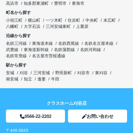
高浜市
知多郡東浦町
豊明市
東海市
町名から探す
小垣江町
横山町
一ツ木町
住吉町
中央町
末広町
八幡町
大字石浜
三河安城東町
上重原
沿線から探す
名鉄三河線
東海道本線
名鉄西尾線
名鉄名古屋本線
武豊線
東海道新幹線
名鉄蒲郡線
名鉄河和線
名鉄常滑線
名古屋市営桜通線
駅から探す
安城
刈谷
三河安城
野田新町
刈谷市
東刈谷
南安城
知立
逢妻
牛田
クラスホーム刈谷店
0566-22-2202
お問い合わせ
〒448-0843