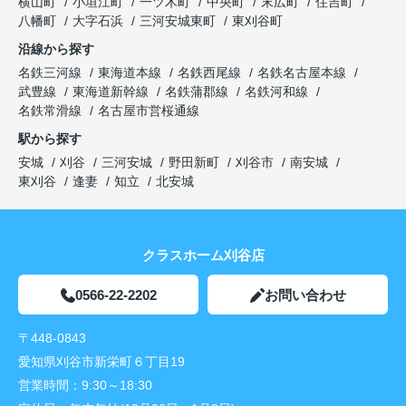
横山町
小垣江町
一ツ木町
中央町
末広町
住吉町
八幡町
大字石浜
三河安城東町
東刈谷町
沿線から探す
名鉄三河線
東海道本線
名鉄西尾線
名鉄名古屋本線
武豊線
東海道新幹線
名鉄蒲郡線
名鉄河和線
名鉄常滑線
名古屋市営桜通線
駅から探す
安城
刈谷
三河安城
野田新町
刈谷市
南安城
東刈谷
逢妻
知立
北安城
クラスホーム刈谷店
0566-22-2202
お問い合わせ
〒448-0843
愛知県刈谷市新栄町６丁目19
営業時間：
9:30～18:30