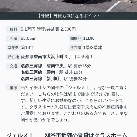
【外観】外観も気になるポイント
5.1万円 管理/共益費 2,300円
賃料
53.05㎡
1LDK
面積
間取り
築18年
1階/2階建
築年数
所在階
愛知県
碧南市
大浜上町
３丁目４番地１
所在地
名鉄三河線
「
碧南中央
」駅 徒歩13分
交通
名鉄三河線
「
碧南
」駅 徒歩19分
名鉄三河線
「
新川町
」駅 徒歩24分
当社イチオシの物件の「ジェルメⅠ」。ぜひ一度ご覧く
備考
ださい。こちらの物件は駅まで徒歩で13分で到着しま
す。新しい生活にお勧めなのが、こちらのアパートで
す。クラスホーム刈谷店は碧南中央周辺の不動産情報を
ご用意しております。こだわりのある方でも、ステキな
物件が見つかるでしょう。
ジェルメⅠ 刈谷市近郊の賃貸はクラスホーム