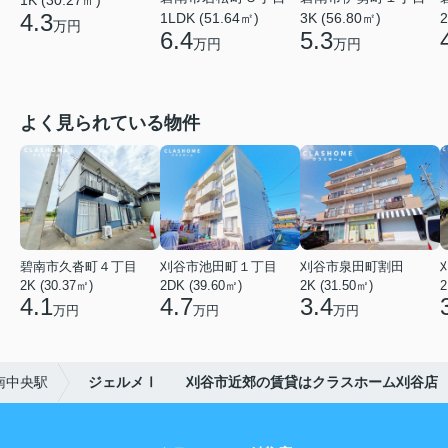
1K (30.27㎡)
4.3
1LDK (51.64㎡)
3K (56.80㎡)
2
万円
6.4
5.3
万円
万円
よく見られている物件
碧南市久沓町４丁目
刈谷市池田町１丁目
刈谷市泉田町割田
2K (30.37㎡)
2DK (39.60㎡)
2K (31.50㎡)
2
4.1
4.7
3.4
万円
万円
万円
南中央駅
ジェルメⅠ 刈谷市近郊の賃貸はクラスホーム刈谷店