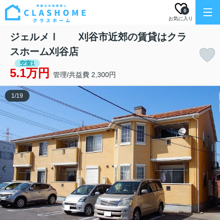
0
お気に入り
ジェルメⅠ 刈谷市近郊の賃貸はクラ
スホーム刈谷店
空室1
5.1万円
管理/共益費 2,300円
1
/
19