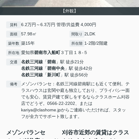
【外観】
6.2万円～6.3万円 管理/共益費 4,000円
賃料
57.98㎡
2LDK
面積
間取り
築15年
1-2階/2階建
築年数
所在階
愛知県
碧南市
入船町
３丁目１８-５
所在地
名鉄三河線
「
碧南
」駅 徒歩21分
交通
名鉄三河線
「
碧南中央
」駅 徒歩42分
名鉄三河線
「
新川町
」駅 徒歩56分
メゾンパランセ：名鉄三河線碧南駅にも近くて便利。テ
備考
ラスハウスは玄関や庭も独立しており、プライバシー面
でも安心。賃貸戸建て探しをするならクラスホーム刈谷
店でどうぞ。0566-22-2202、または
kariya@clashome.jpからご連絡いただければ、スタッ
フが全力でサポート致します。
メゾンパランセ 刈谷市近郊の賃貸はクラス