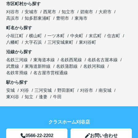
市区町村から探す
刈谷市
安城市
西尾市
知立市
碧南市
大府市
高浜市
知多郡東浦町
豊明市
東海市
町名から探す
小垣江町
横山町
一ツ木町
中央町
末広町
住吉町
八幡町
大字石浜
三河安城東町
東刈谷町
沿線から探す
名鉄三河線
東海道本線
名鉄西尾線
名鉄名古屋本線
武豊線
東海道新幹線
名鉄蒲郡線
名鉄河和線
名鉄常滑線
名古屋市営桜通線
駅から探す
安城
刈谷
三河安城
野田新町
刈谷市
南安城
東刈谷
知立
逢妻
牛田
クラスホーム刈谷店
0566-22-2202
お問い合わせ