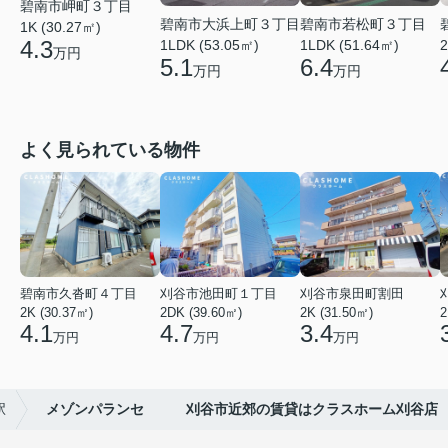
碧南市岬町３丁目
碧南市大浜上町３丁目
碧南市若松町３丁目
1K (30.27㎡)
4.3
1LDK (53.05㎡)
1LDK (51.64㎡)
2
万円
5.1
6.4
万円
万円
よく見られている物件
碧南市久沓町４丁目
刈谷市池田町１丁目
刈谷市泉田町割田
2K (30.37㎡)
2DK (39.60㎡)
2K (31.50㎡)
2
4.1
4.7
3.4
万円
万円
万円
駅
メゾンパランセ 刈谷市近郊の賃貸はクラスホーム刈谷店