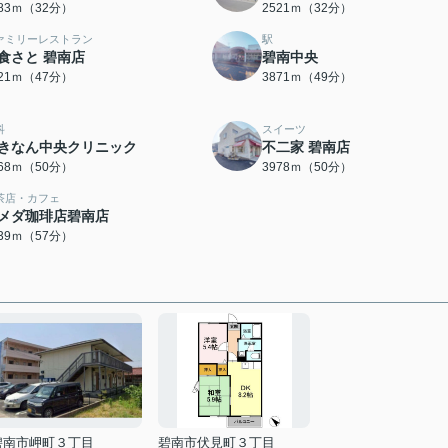
483ｍ（32分）
2521ｍ（32分）
ァミリーレストラン
駅
食さと 碧南店
碧南中央
721ｍ（47分）
3871ｍ（49分）
科
スイーツ
きなん中央クリニック
不二家 碧南店
968ｍ（50分）
3978ｍ（50分）
茶店・カフェ
メダ珈琲店碧南店
539ｍ（57分）
碧南市岬町３丁目
碧南市伏見町３丁目