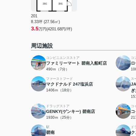
201
8.33坪 (27.56㎡)
3.5
万円(4201.68円/坪)
周辺施設
コンビニエンスストア
コ
ファミリーマート 碧南入船町店
ロ
490ｍ（7分）
1
ファーストフード
ス
マクドナルド 247塩浜店
J
1406ｍ（18分）
ぎ
1
ドラッグストア
コ
GENKY(ゲンキー) 碧南店
コ
1930ｍ（25分）
2
駅
ド
碧南
ク