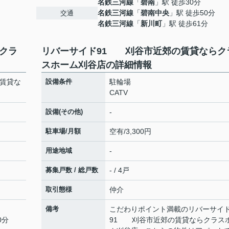
名鉄三河線
「
碧南
」駅 徒歩30分
名鉄三河線
「
碧南中央
」駅 徒歩50分
交通
名鉄三河線
「
新川町
」駅 徒歩61分
クラ
リバーサイド91 刈谷市近郊の賃貸ならク
スホーム刈谷店の詳細情報
賃貸な
設備条件
駐輪場
CATV
設備(その他)
-
駐車場/月額
空有/3,300円
用途地域
-
募集戸数 / 総戸数
- / 4戸
取引態様
仲介
備考
こだわりポイント満載のリバーサイ
0分
91 刈谷市近郊の賃貸ならクラス