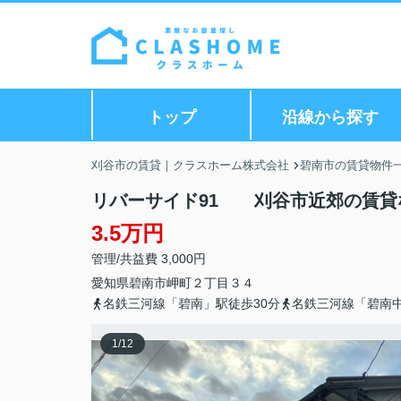
トップ
沿線から探す
刈谷市の賃貸｜クラスホーム株式会社
碧南市の賃貸物件
リバーサイド91 刈谷市近郊の賃貸
3.5万円
管理/共益費 3,000円
愛知県
碧南市
岬町
２丁目３４
名鉄三河線「碧南」駅徒歩30分
名鉄三河線「碧南中
1
/
12