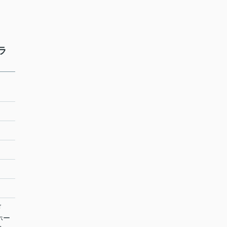
ラ
ド
ホー