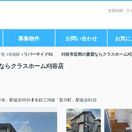
営業時間：9:3
募集物件
お問い合わせ
お気に
リバーサイド91 刈谷市近郊の賃貸ならクラスホーム刈
一覧
碧南駅
ならクラスホーム刈谷店
央」駅徒歩50分
名鉄三河線「新川町」駅徒歩61分