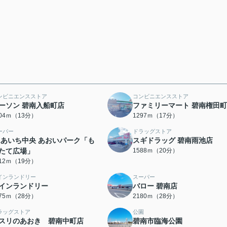
ンビニエンスストア
コンビニエンスストア
ーソン 碧南入船町店
ファミリーマート 碧南権田
004ｍ（13分）
1297ｍ（17分）
ーパー
ドラッグストア
Aあいち中央 あおいパーク「も
スギドラッグ 碧南雨池店
たて広場」
1588ｍ（20分）
512ｍ（19分）
インランドリー
スーパー
インランドリー
バロー 碧南店
175ｍ（28分）
2180ｍ（28分）
ラッグストア
公園
スリのあおき 碧南中町店
碧南市臨海公園