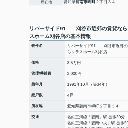
愛知県
碧南市
岬町
２丁目３４
所在地
リバーサイド91 刈谷市近郊の賃貸なら
スホーム刈谷店の基本情報
物件名
リバーサイド91 刈谷市近郊の
らクラスホーム刈谷店
価格
3.5万円
管理/共益費
3,000円
築年月
1991年10月（築34年）
総戸数
4戸
所在地
愛知県
碧南市
岬町
２丁目３４
交通
名鉄三河線
「
碧南
」駅 徒歩30分
名鉄三河線
「
碧南中央
」駅 徒歩5