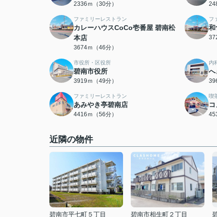
2336ｍ（30分）
2
ファミリーレストラン
フ
カレーハウスCoCo壱番屋 碧南松
和
本店
3
3674ｍ（46分）
市役所・区役所
内
碧南市役所
へ
3919ｍ（49分）
3
ファミリーレストラン
喫
あみやき亭碧南店
コ
4416ｍ（56分）
4
近隣の物件
碧南市平七町５丁目
碧南市相生町２丁目