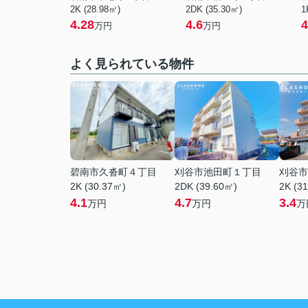
2K (28.98㎡)
2DK (35.30㎡)
1
4.28
4.6
4
万円
万円
よく見られている物件
碧南市久沓町４丁目
刈谷市池田町１丁目
刈谷市
2K (30.37㎡)
2DK (39.60㎡)
2K (3
4.1
4.7
3.4
万円
万円
万